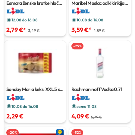
Esmara ženske kratke hlače
Maribel Maslac od kikirikija
1
Komad
kg
12.08 do 16.08
10.08 do 16.08
2,79 €
*
3,59 €
*
3,49 €
4,89 €
-
29
%
Sonday Maria keksi XXL
5 x
Rachmaninoff Vodka
0.7 l
200 g
10.08 do 16.08
samo 11.08
2,29 €
4,09 €
5,79 €
-
20
%
-
32
%