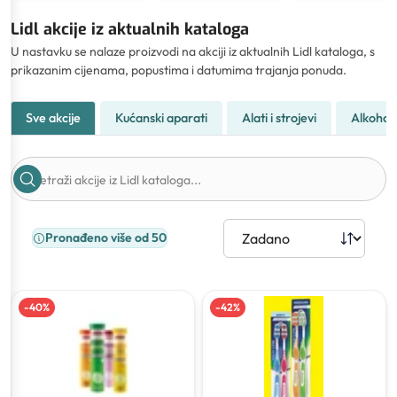
Lidl akcije iz aktualnih kataloga
U nastavku se nalaze proizvodi na akciji iz aktualnih Lidl kataloga, s
prikazanim cijenama, popustima i datumima trajanja ponuda.
Sve akcije
Kućanski aparati
Alati i strojevi
Alkohol
Pronađeno više od 50
-
40
%
-
42
%