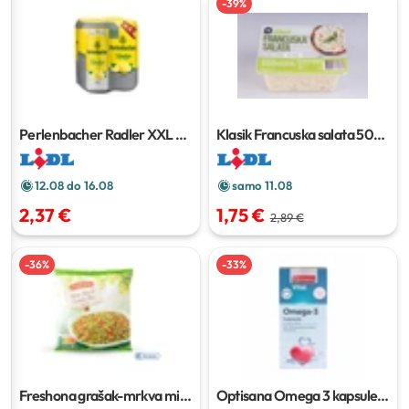
-
39
%
Perlenbacher Radler XXL
4 x
Klasik Francuska salata
500
0.5 l
g
12.08 do 16.08
samo 11.08
2,37 €
1,75 €
2,89 €
-
36
%
-
33
%
Freshona grašak-mrkva mix
Optisana Omega 3 kapsule