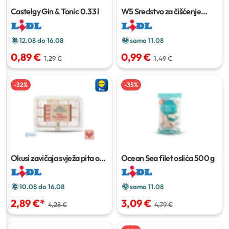
Castelgy Gin & Tonic
0.33 l
W5 Sredstvo za čišćenje
poda
1 l
12.08 do 16.08
samo 11.08
0,89 €
0,99 €
1,29 €
1,49 €
-
32
%
-
35
%
Okusi zavičaja svježa pita od
Ocean Sea filet oslića
500 g
jabuka
420 g
10.08 do 16.08
samo 11.08
2,89 €
*
3,09 €
4,28 €
4,79 €