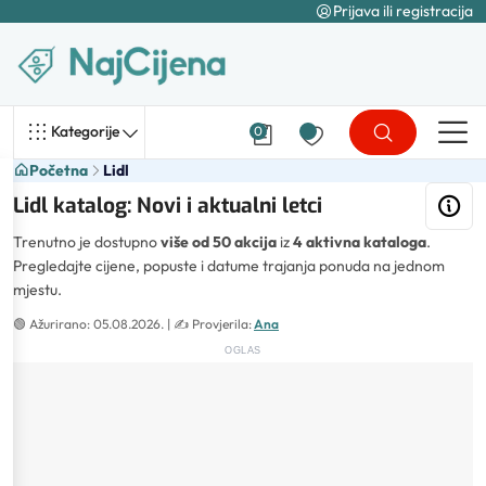
Prijava ili registracija
Kategorije
0
Početna
Lidl
Lidl katalog: Novi i aktualni letci
Trenutno je dostupno
više od 50 akcija
iz
4 aktivna kataloga
.
Pregledajte cijene, popuste i datume trajanja ponuda na jednom
mjestu.
🟢
Ažurirano: 05.08.2026.
| ✍️
Provjerila:
Ana
OGLAS