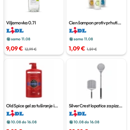
Viljamovka
0.7 l
Cien šampon protiv prhuti
400 ml
samo 11.08
samo 11.08
9,09 €
1,09 €
12,99 €
1,59 €
Old Spice gel za tuširanje i
SilverCrest lopatice za pizzu
2
šampon
1 l
kom
10.08 do 16.08
10.08 do 16.08