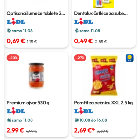
Optisana šumeće tablete
20
Dentalux četkice za zube
komada
classic
2 kom
samo 11.08
samo 11.08
0,69 €
0,49 €
1,15 €
0,85 €
-
40
%
-
27
%
Premium ajvar
530 g
Pomfit za pećnicu XXL
2.5 kg
samo 11.08
10.08 do 16.08
2,99 €
2,69 €
*
4,99 €
3,69 €