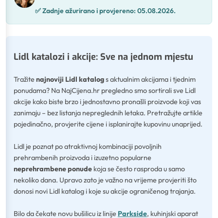
✅
Zadnje ažurirano i provjereno:
05.08.2026.
Lidl katalozi i akcije: Sve na jednom mjestu
Tražite
najnoviji Lidl katalog
s aktualnim akcijama i tjednim
ponudama? Na NajCijena.hr pregledno smo sortirali sve Lidl
akcije kako biste brzo i jednostavno pronašli proizvode koji vas
zanimaju – bez listanja nepreglednih letaka. Pretražujte artikle
pojedinačno, provjerite cijene i isplanirajte kupovinu unaprijed.
Lidl je poznat po atraktivnoj kombinaciji povoljnih
prehrambenih proizvoda i izuzetno popularne
neprehrambene ponude
koja se često rasproda u samo
nekoliko dana. Upravo zato je važno na vrijeme provjeriti što
donosi novi Lidl katalog i koje su akcije ograničenog trajanja.
Bilo da čekate novu bušilicu iz linije
Parkside
, kuhinjski aparat