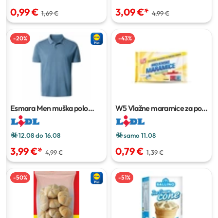
0,99 €
3,09 €
*
1,69 €
4,99 €
-
20
%
-
43
%
Esmara Men muška polo
W5 Vlažne maramice za pod
majica
15 kom
12.08 do 16.08
samo 11.08
3,99 €
*
0,79 €
4,99 €
1,39 €
-
50
%
-
51
%