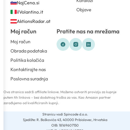
Katalozi
NajCena.si
Objave
ilVolantino.it
AktionsRadar.at
Moj račun
Pratite nas na mrežama
Moj račun
Obrada podataka
Politika kolačića
Kontaktirajte nas
Poslovna suradnja
Ova stranica sadrži affiliate linkove. Možemo ostvariti proviziju za kupnje
putem tih linkova – bez dodatnog troška za vas. Kao Amazon partner
zarađujemo od kvalificiranih kupnji.
Stranicu vodi Spincode d.o.o.
Sjedište: R. Boškovića 43, 40000 Pribislavec, Hrvatska
OIB: 18169607150