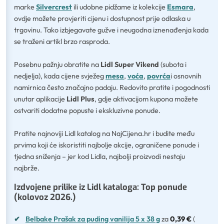
marke
Silvercrest
ili udobne pidžame iz kolekcije
Esmara
,
ovdje možete provjeriti cijenu i dostupnost prije odlaska u
trgovinu. Tako izbjegavate gužve i neugodna iznenađenja kada
se traženi artikl brzo rasproda.
Posebnu pažnju obratite na
Lidl Super Vikend
(subota i
nedjelja), kada cijene svježeg
mesa
,
voća
,
povrća
i osnovnih
namirnica često značajno padaju. Redovito pratite i pogodnosti
unutar aplikacije
Lidl Plus
, gdje aktivacijom kupona možete
ostvariti dodatne popuste i ekskluzivne ponude.
Pratite najnoviji Lidl katalog na NajCijena.hr i budite među
prvima koji će iskoristiti najbolje akcije, ograničene ponude i
tjedna sniženja – jer kod Lidla, najbolji proizvodi nestaju
najbrže.
Izdvojene prilike iz Lidl kataloga: Top ponude
(kolovoz 2026.)
✔
Belbake Prašak za puding vanilija 5 x 38 g
za
0,39 €
(