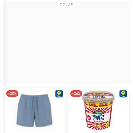
OGLAS
-
20
%
-
26
%