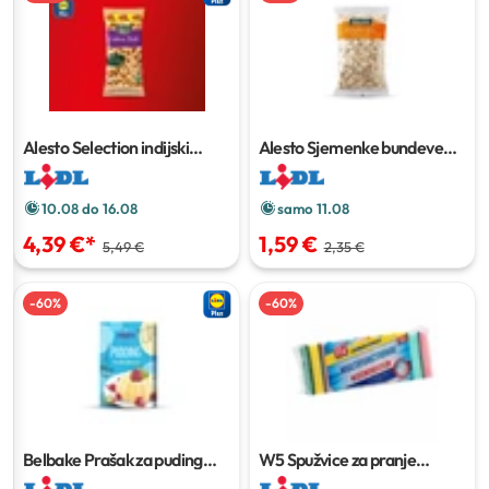
Alesto Selection indijski
Alesto Sjemenke bundeve
oraščići XXL
500 g
250 g
10.08 do 16.08
samo 11.08
4,39 €
*
1,59 €
5,49 €
2,35 €
-
60
%
-
60
%
Belbake Prašak za puding
W5 Spužvice za pranje
vanilija
5 x 38 g
posuđa
10 kom