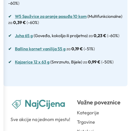
-60%
)
✔
W5 Spužvice za pranje posuđa 10 kom
(Multifunkcionalne)
za
0,39 €
(
-60%
)
✔
Juha 65 g
(Goveđa, kokošja ili proljetna)
za
0,23 €
(
-60%
)
✔
Ballino kornet vanilija 55 g
za
0,19 €
(
-51%
)
✔
Kajzerice 12 x 63 g
(Smrznuto, Bijele)
za
0,99 €
(
-50%
)
Važne poveznice
Kategorije
Sve akcije na jednom mjestu!
Trgovine