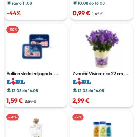
samo 11.08
10.08 do 16.08
-
44
%
0,99 €
1,45 €
-
30
%
Ballino sladoled jagoda-
Zvončić
Visina: cca 22 cm,
vrhnje ili čokolada-vrhnje
1 l
Promjer: cca 10 cm
12.08 do 16.08
12.08 do 16.08
1,59 €
2,99 €
2,29 €
-
30
%
-
31
%