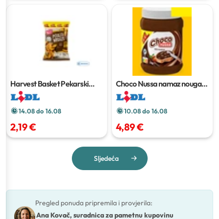
Harvest Basket Pekarski
Choco Nussa namaz nougat
krumpir XXL
1 kg
XXL
1 kg
14.08 do 16.08
10.08 do 16.08
2,19 €
4,89 €
Sljedeća
Pregled ponuda pripremila i provjerila
:
Ana Kovač, suradnica za pametnu kupovinu