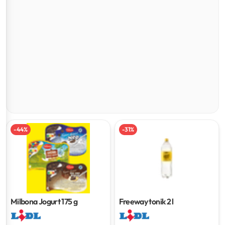
-
44
%
-
31
%
Milbona Jogurt
175 g
Freeway tonik
2 l