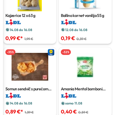
Kajzerice
12 x 63 g
Ballino kornet vanilija
55 g
14.08 do 16.08
12.08 do 16.08
0,99 €
*
0,19 €
1,99 €
0,39 €
-
35
%
-
32
%
Somun sendvič s purećom
Amania Mentol bomboni
šunkom i sirom
160 g
100 g
14.08 do 16.08
samo 11.08
0,89 €
*
0,40 €
1,39 €
0,59 €