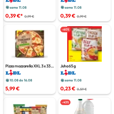
samo 11.08
samo 11.08
0,39 €
*
0,39 €
0,99 €
0,99 €
-
60
%
Pizza mozzarella XXL
3 x 335
Juha
65 g
g
10.08 do 16.08
samo 11.08
5,99 €
0,23 €
0,59 €
-
43
%