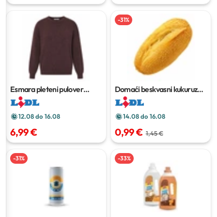
-
31
%
Esmara pleteni pulover
Domaći beskvasni kukuruzni
Komad
kruh
400 g
12.08 do 16.08
14.08 do 16.08
6,99 €
0,99 €
1,45 €
-
31
%
-
33
%