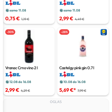
450 g
60 kom
samo 11.08
samo 11.08
0,75 €
2,99 €
1,19 €
4,49 €
-
30
%
-
28
%
Vranac Crno vino
2 l
Castelgy pink gin
0.7 l
12.08 do 16.08
10.08 do 16.08
2,99 €
5,69 €
*
4,29 €
7,99 €
OGLAS