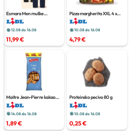
Esmara Men muške
Pizza margherita XXL
4 x
traperice
300 g
12.08 do 16.08
10.08 do 16.08
11,99 €
4,79 €
Maitre Jean-Pierre kakao
Proteinsko pecivo
80 g
rolice
400 g
14.08 do 16.08
10.08 do 16.08
1,89 €
0,25 €