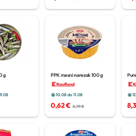
0 g
PPK mesni narezak
100 g
Pure
9.08
10.08 do 11.08
1
0,62 €
8,
0,79 €