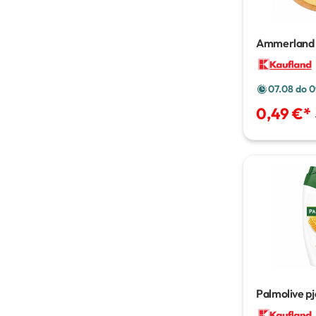
Ammerland si
07.08 do 0
0,49 €
*
Palmolive pje
kupanje
500