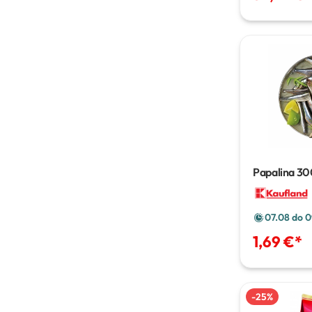
Papalina
30
07.08 do 0
1,69 €
*
-
25
%