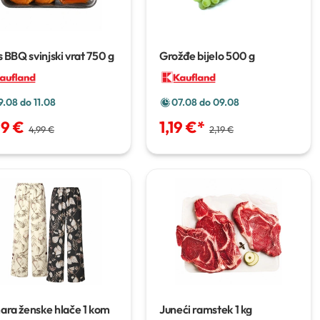
s BBQ svinjski vrat
750 g
Grožđe bijelo
500 g
9.08 do 11.08
07.08 do 09.08
99 €
1,19 €
*
4,99 €
2,19 €
ara ženske hlače
1 kom
Juneći ramstek
1 kg