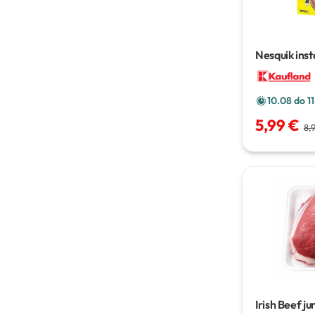
Nesquik inst
napitak
800
10.08 do 1
5,99 €
8,
Irish Beef ju