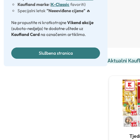
Kaufland marke
(
K-Classic
favoriti)
Specijalni letak
"Neeeviđene cijene"
🔥
Ne propustite ni kratkotrajne
Vikend akcije
(subota-nedjelja) te dodatne uštede uz
Kaufland Card
na označenim artiklima.
Službena stranica
Aktualni Kauf
Tjed