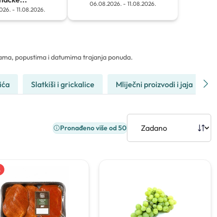
06.08.2026.
-
11.08.2026.
026.
-
11.08.2026.
jenama, popustima i datumima trajanja ponuda.
ića
Slatkiši i grickalice
Mliječni proizvodi i jaja
Pronađeno više od 50
%