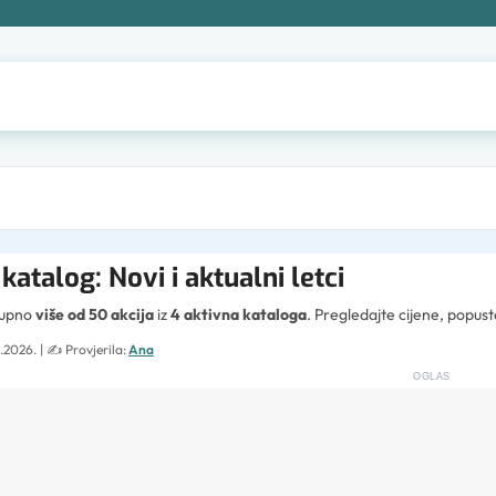
katalog: Novi i aktualni letci
tupno
više od 50 akcija
iz
4 aktivna kataloga
. Pregledajte cijene, popus
.2026.
| ✍️
Provjerila:
Ana
OGLAS