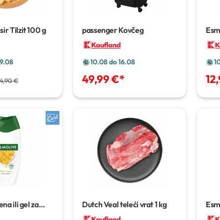
r Tilzit
100 g
passenger Kovčeg
Esm
9.08
10.08 do 16.08
1
49,99 €
*
12
4,90 €
na ili gel za
Dutch Veal teleći vrat
1 kg
Esm
 ml
hla