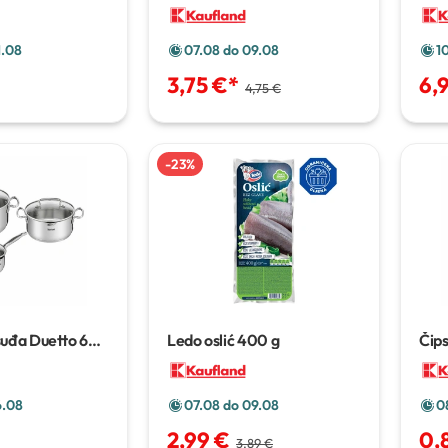
1.08
07.08 do 09.08
1
3,75 €
*
6,
4,75 €
-
23
%
suđa Duetto
6
Ledo oslić
400 g
Čip
6.08
07.08 do 09.08
0
2,99 €
0,
3,89 €