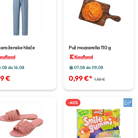
ara ženske hlače
Puž mozzarella
110 g
0.08 do 16.08
07.08 do 09.08
99 €
0,99 €
*
1,55 €
-
40
%