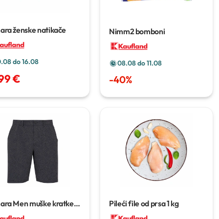
ara ženske natikače
Nimm2 bomboni
0.08 do 16.08
08.08 do 11.08
,99 €
-
40
%
ara Men muške kratke
Pileći file od prsa
1 kg
če
1 kom