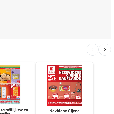
za roštilj, sve za
Neviđene Cijene
mačke...