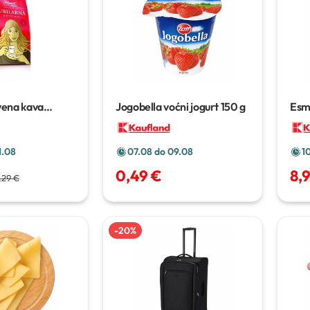
vena kava
Jogobella voćni jogurt
150 g
Esm
0 g
1.08
07.08 do 09.08
1
0,49 €
8,
,29 €
-
20
%