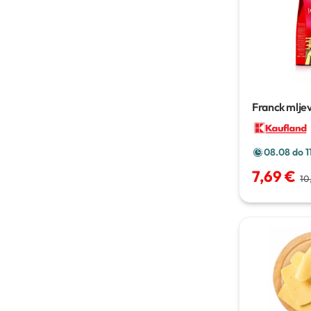
Franck mlje
jubilarna
50
08.08 do 1
7,69 €
10