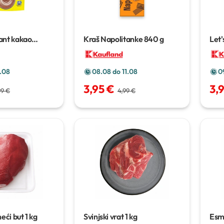
ant kakao
Kraš Napolitanke
840 g
Let'
 g
1.08
08.08 do 11.08
0
3,95 €
3,
99 €
4,99 €
neći but
1 kg
Svinjski vrat
1 kg
Esm