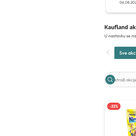
06.08.202
Kaufland akc
U nastavku se na
Sve akc
-
33
%