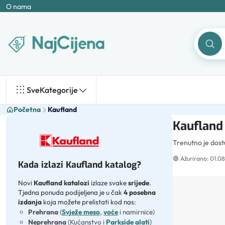
O nama
Sve
Kategorije
Početna
Kaufland
Kaufland 
Trenutno je dos
🟢
Ažurirano: 01.08
Kada izlazi Kaufland katalog?
Novi
Kaufland katalozi
izlaze svake
srijede
.
Tjedna ponuda podijeljena je u čak
4 posebna
izdanja
koja možete prelistati kod nas:
Prehrana
(
Svježe meso
,
voće
i namirnice)
Neprehrana
(Kućanstvo i
Parkside alati
)