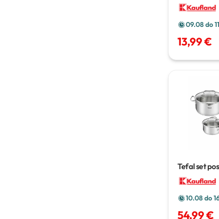
09.08 do 1
13,99 €
Tefal set po
kom
10.08 do 1
54,99 €