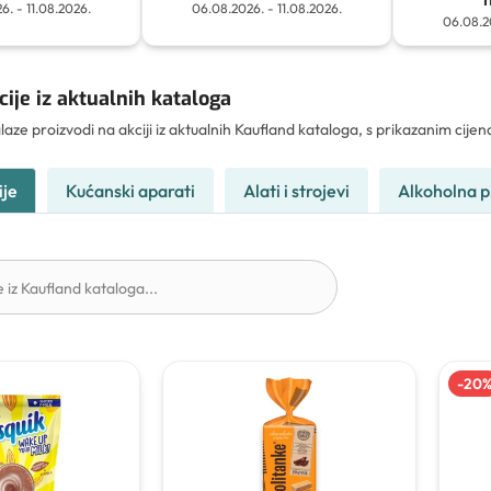
6.
-
11.08.2026.
06.08.2026.
-
11.08.2026.
06.08.2
ije iz aktualnih kataloga
laze proizvodi na akciji iz aktualnih Kaufland kataloga, s prikazanim ci
ije
Kućanski aparati
Alati i strojevi
Alkoholna p
-
20