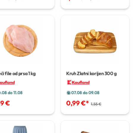
ći file od prsa
1 kg
Kruh Zlatni korijen
300 g
0.08 do 11.08
07.08 do 09.08
39 €
0,99 €
*
1,55 €