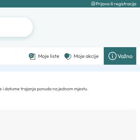
Prijava ili registracija
Važno
Moje liste
Moje akcije
0
te i datume trajanja ponuda na jednom mjestu.