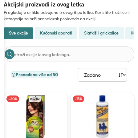
Akcijski proizvodi iz ovog letka
Pregledajte artikle izdvojene iz ovog Bipa letka. Koristite tražilicu ili
kategorije za brži pronalazak proizvoda na akciji.
Sve akcije
Kućanski aparati
Slatkiši i grickalice
Kuć
Pronađeno više od 50
-
20
%
-
15
%