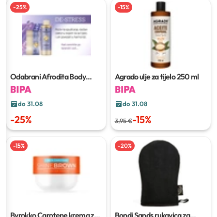
-
25
%
-
15
%
Odabrani Afrodita Body
Agrado ulje za tijelo
250 ml
Hugs proizvodi
do 31.08
do 31.08
-
25
%
-
15
%
3,95 €
-
15
%
-
20
%
Byrokko Carotene krema za
Bondi Sands rukavica za