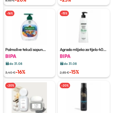
8,65 €
-
16
%
-
15
%
Palmolive tekući sapun
Agrado mlijeko za tijelo
400
500/300 ml
ml
do 31.08
do 31.08
-
16
%
-
15
%
3,40 €
2,85 €
-
20
%
-
20
%