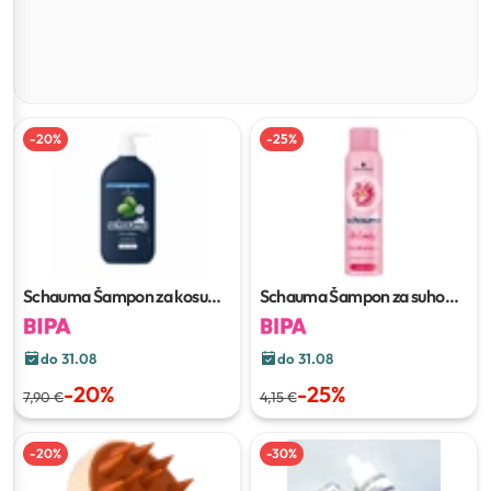
-
20
%
-
25
%
Schauma Šampon za kosu
Schauma Šampon za suho
750 ml
pranje kose
150 ml
do 31.08
do 31.08
-
20
%
-
25
%
7,90 €
4,15 €
-
20
%
-
30
%