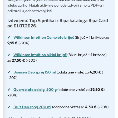
isteka zaliha. Najatraktivnije ponude izdvojili smo iz PDF-a i
prikazali u jednostavnoj listi.
Izdvojeno: Top 5 prilika iz Bipa kataloga Bipa Card
od 01.07.2026.
✔
Wilkinson Intuition Complete brijač
(Brijač + 1 britvica)
za
9,95 €
(
-30%
)
✔
Wilkinson Intuition bikini brijač
(Bikini brijač + 1 britvica)
za
27,50 €
(
-30%
)
✔
Bionsen Deo sprej 150 ml
(odabrane vrste)
za
4,20 €
(
-20%
)
✔
Guam blato od algi 500 g
(odabrane vrste)
za
39,80 €
(
-20%
)
✔
Brut Deo sprej 200 ml
(odabrane vrste)
za
4,30 €
(
-20%
)