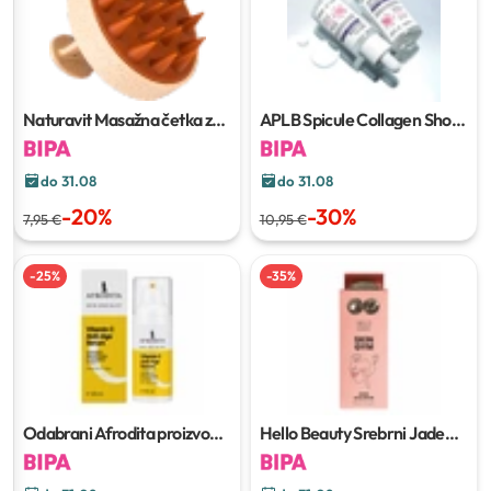
Naturavit Masažna četka za
APLB Spicule Collagen Shot
kosu
40 ml
do 31.08
do 31.08
-
20
%
-
30
%
7,95 €
10,95 €
-
25
%
-
35
%
Odabrani Afrodita proizvodi
Hello Beauty Srebrni Jade
za njegu lica
roller