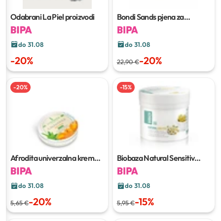
Odabrani La Piel proizvodi
Bondi Sands pjena za
samotamnjene
200 ml
do 31.08
do 31.08
-
20
%
-
20
%
22,90 €
-
20
%
-
15
%
Afrodita univerzalna krema
Biobaza Natural Sensitiv
150 ml
krema
250 ml
do 31.08
do 31.08
-
20
%
-
15
%
5,65 €
5,95 €