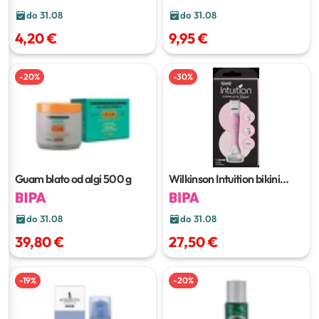
do 31.08
do 31.08
4,20 €
9,95 €
-
20
%
-
30
%
Guam blato od algi
500 g
Wilkinson Intuition bikini
brijač
do 31.08
do 31.08
39,80 €
27,50 €
-
19
%
-
20
%