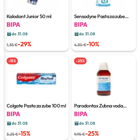
Kalodont Junior
50 ml
Sensodyne Pasta za zube
Pronamel kids
50 ml
do 31.08
do 31.08
-
29
%
-
10
%
1,35 €
4,30 €
-
15
%
-
25
%
Colgate Pasta za zube
100 ml
Parodontax Zubna voda
Extra
300 ml
do 31.08
do 31.08
-
15
%
-
25
%
3,25 €
9,95 €