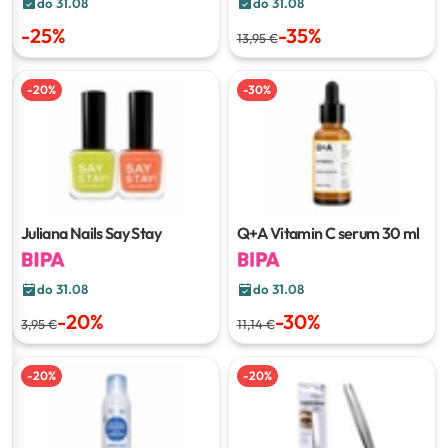
do 31.08
do 31.08
-
25
%
-
35
%
13,95 €
-
20
%
-
30
%
Juliana Nails Say Stay
Q+A Vitamin C serum
30 ml
do 31.08
do 31.08
-
20
%
-
30
%
3,95 €
11,14 €
-
20
%
-
20
%