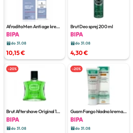
Afrodita Men Anti age krema
Brut Deo sprej
200 ml
50 ml
do 31.08
do 31.08
10,15 €
4,30 €
-
20
%
-
20
%
Brut Aftershave Original
100
Guam Fango hladna krema
ml
protiv celulita
250 ml
do 31.08
do 31.08