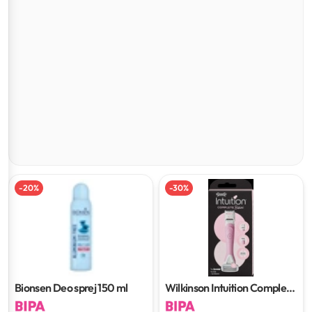
-
20
%
-
30
%
Bionsen Deo sprej
150 ml
Wilkinson Intuition Complete
brijač