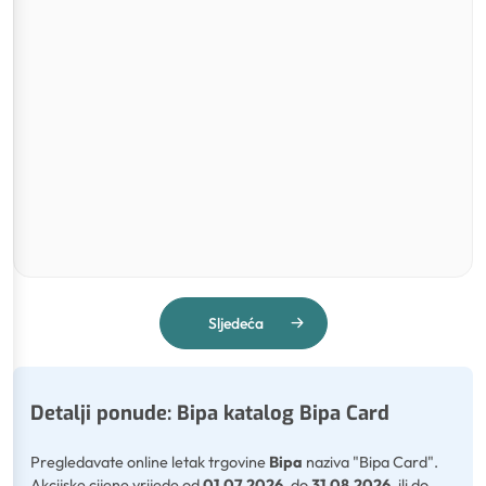
Sljedeća
Detalji ponude: Bipa katalog Bipa Card
Pregledavate online letak trgovine
Bipa
naziva "Bipa Card".
Akcijske cijene vrijede od
01.07.2026.
do
31.08.2026.
ili do