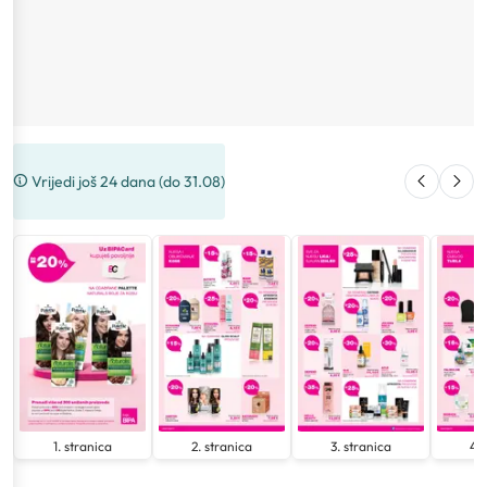
Vrijedi još 24 dana (do 31.08)
1. stranica
2. stranica
3. stranica
4. 