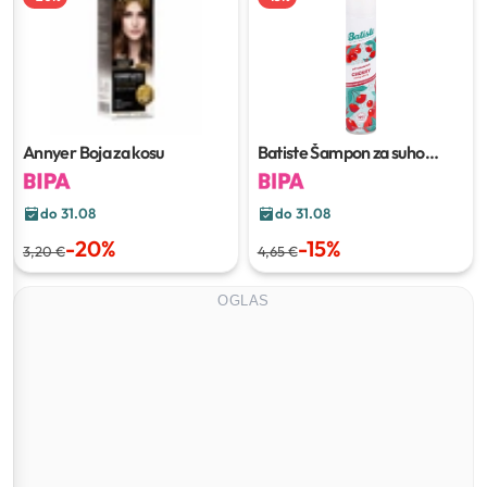
Annyer Boja za kosu
Batiste Šampon za suho
pranje kose
200 ml
do 31.08
do 31.08
-
20
%
-
15
%
3,20 €
4,65 €
OGLAS