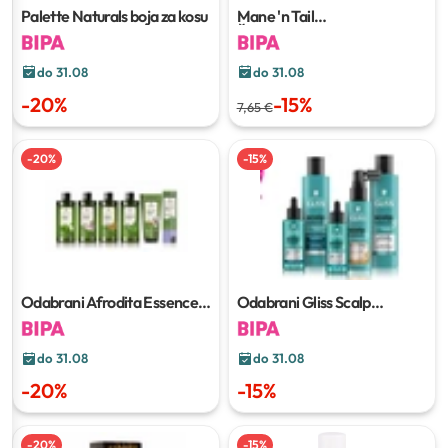
Palette Naturals boja za kosu
Mane 'n Tail
Šampon/regenerator za kosu
355 ml
do 31.08
do 31.08
-
20
%
-
15
%
7,65 €
-
20
%
-
15
%
Odabrani Afrodita Essence
Odabrani Gliss Scalp
proizvodi za kosu
proizvodi
do 31.08
do 31.08
-
20
%
-
15
%
-
20
%
-
15
%