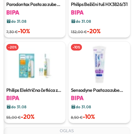
Parodontax Pasta za zube
Philips Bežični tuš HX3826/31
Strengthen & protect
75 ml
do 31.08
do 31.08
-
10
%
-
20
%
7,30 €
132,00 €
-
20
%
-
10
%
Philips Električna četkica za
Sensodyne Pasta za zube
djecu
Clinical white
75 ml
do 31.08
do 31.08
-
20
%
-
10
%
55,00 €
8,50 €
OGLAS