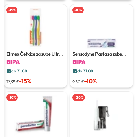
-
15
%
-
10
%
Elmex Četkice za zube Ultra
Sensodyne Pasta za zube
soft
3/1
Clinical repair
75 ml
do 31.08
do 31.08
-
15
%
-
10
%
12,95 €
9,50 €
-
10
%
-
20
%