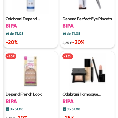
Odabrani Depend
Depend Perfect Eye Pinceta
odstranjivači laka za nokte
do 31.08
do 31.08
-
20
%
-
20
%
4,65 €
-
20
%
-
25
%
Depend French Look
Odabrani Illamasque
proizvodi dekorativne
kozmetike
do 31.08
do 31.08
-
20
%
-
25
%