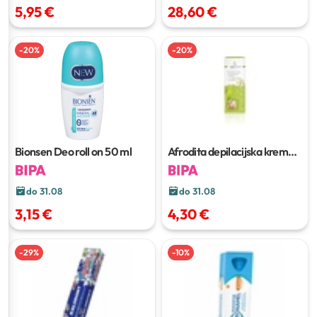
5,95 €
28,60 €
-
20
%
-
20
%
Bionsen Deo roll on
50 ml
Afrodita depilacijska krema
za lice i bikini
50 ml
do 31.08
do 31.08
3,15 €
4,30 €
-
29
%
-
10
%