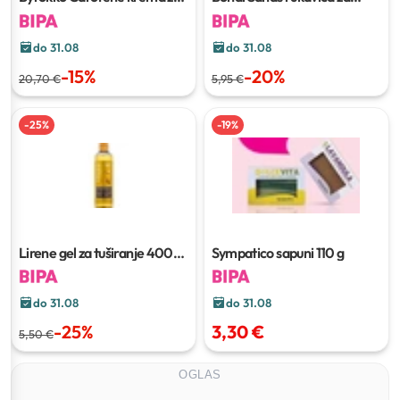
sunčanje
200 ml
nanošenje
do 31.08
do 31.08
-
15
%
-
20
%
20,70 €
5,95 €
-
25
%
-
19
%
Lirene gel za tuširanje
400
Sympatico sapuni
110 g
ml
do 31.08
do 31.08
-
25
%
3,30 €
5,50 €
OGLAS