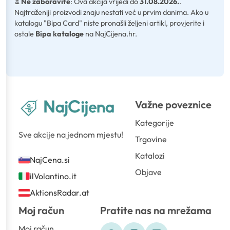
⏳
Ne zaboravite
: Ova akcija vrijedi do
31.08.2026.
.
Najtraženiji proizvodi znaju nestati već u prvim danima. Ako u
katalogu "Bipa Card" niste pronašli željeni artikl, provjerite i
ostale
Bipa kataloge
na NajCijena.hr.
Važne poveznice
Kategorije
Sve akcije na jednom mjestu!
Trgovine
Katalozi
NajCena.si
Objave
ilVolantino.it
AktionsRadar.at
Moj račun
Pratite nas na mrežama
Moj račun