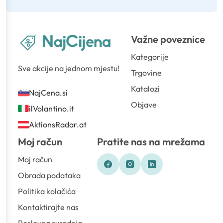
Važne poveznice
Kategorije
Sve akcije na jednom mjestu!
Trgovine
Katalozi
NajCena.si
Objave
ilVolantino.it
AktionsRadar.at
Moj račun
Pratite nas na mrežama
Moj račun
Obrada podataka
Politika kolačića
Kontaktirajte nas