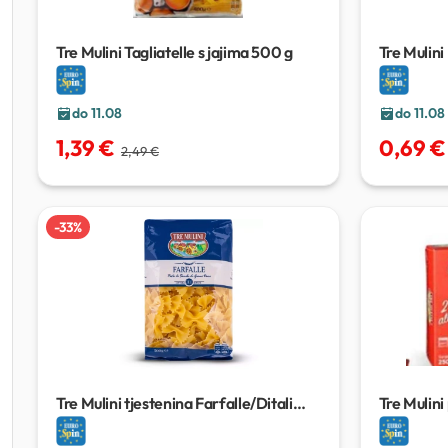
Tre Mulini Tagliatelle s jajima
500 g
Tre Mulini
do 11.08
do 11.08
1,39 €
0,69 €
2,49 €
-
33
%
Tre Mulini tjestenina Farfalle/Ditali
Tre Mulini
Grandi Rigati
500 g
mozzarel