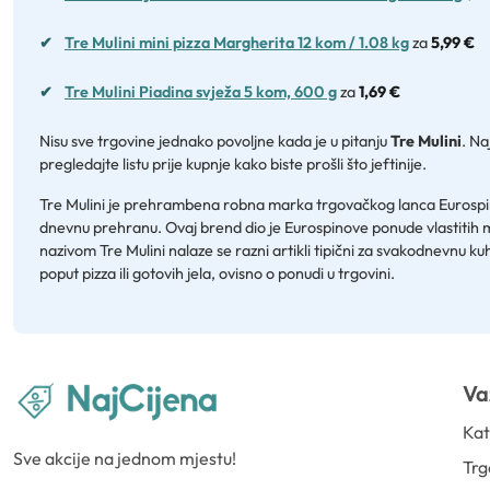
✔
Tre Mulini mini pizza Margherita 12 kom / 1.08 kg
za
5,99 €
✔
Tre Mulini Piadina svježa 5 kom, 600 g
za
1,69 €
Nisu sve trgovine jednako povoljne kada je u pitanju
Tre Mulini
. Na
pregledajte listu prije kupnje kako biste prošli što jeftinije.
Tre Mulini je prehrambena robna marka trgovačkog lanca Eurospin, koju
dnevnu prehranu. Ovaj brend dio je Eurospinove ponude vlastitih m
nazivom Tre Mulini nalaze se razni artikli tipični za svakodnevnu ku
poput pizza ili gotovih jela, ovisno o ponudi u trgovini.
Va
Kat
Sve akcije na jednom mjestu!
Trg