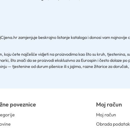
jCijena.hr zamjenjuje beskrajno listanje kataloga i donosi vam najnovij
 ćete najčešće vidjeti na proizvodima kao što su kruh, tjestenina, suhi i s
arki, što znači da se proizvodi ekskluzivno za Eurospin i često dolaze 
hinju — tjestenine od durum pšenice ili s jajima, razne žitarice za doručak,
žne poveznice
Moj račun
egorije
Moj račun
ovine
Obrada podata