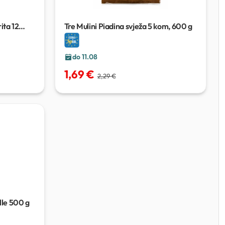
rita
12
Tre Mulini Piadina svježa
5 kom, 600 g
do 11.08
1,69 €
2,29 €
lle
500 g