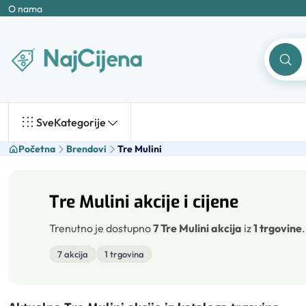
O nama
Sve
Kategorije
Početna
Brendovi
Tre Mulini
Tre Mulini akcije i cijene
Trenutno je dostupno
7 Tre Mulini akcija
iz
1 trgovine
7 akcija
1 trgovina