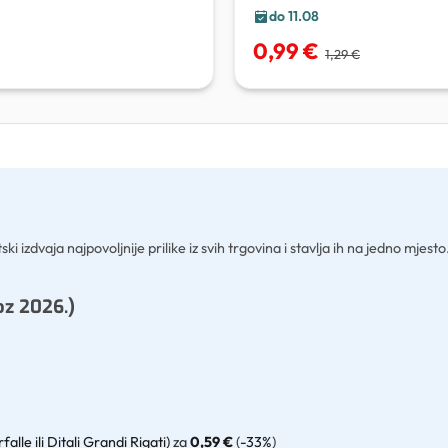
do 11.08
0,99 €
1,29 €
i izdvaja najpovoljnije prilike iz svih trgovina i stavlja ih na jedno mjes
oz 2026.)
falle ili Ditali Grandi Rigati)
za
0,59 €
(
-33%
)