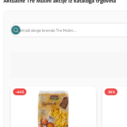
Aktualne Tre Mulini akcije iz kataloga trgovina
-
44
%
-
36
%