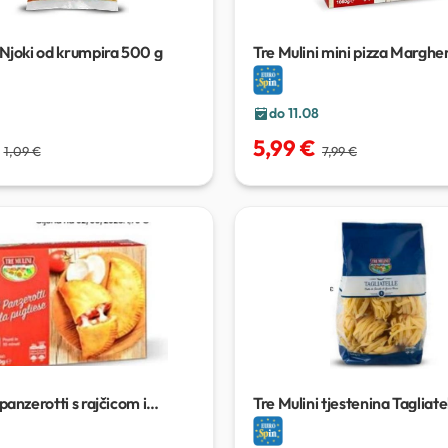
 Njoki od krumpira
500 g
Tre Mulini mini pizza Marghe
kom / 1.08 kg
do 11.08
5,99 €
1,09 €
7,99 €
 panzerotti s rajčicom i
Tre Mulini tjestenina Tagliate
lom
2 kom / 250 g