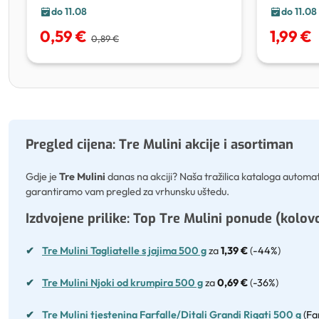
do 11.08
do 11.08
0,59 €
1,99 €
0,89 €
Pregled cijena: Tre Mulini akcije i asortiman
Gdje je
Tre Mulini
danas na akciji? Naša tražilica kataloga automatsk
garantiramo vam pregled za vrhunsku uštedu.
Izdvojene prilike: Top Tre Mulini ponude (kolov
✔
Tre Mulini Tagliatelle s jajima 500 g
za
1,39 €
(
-44%
)
✔
Tre Mulini Njoki od krumpira 500 g
za
0,69 €
(
-36%
)
✔
Tre Mulini tjestenina Farfalle/Ditali Grandi Rigati 500 g
(Far