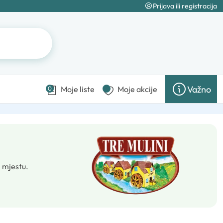
Prijava ili registracija
Važno
Moje liste
Moje akcije
0
 mjestu.