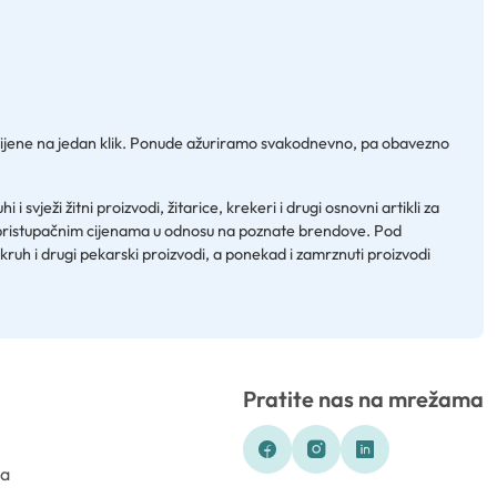
e cijene na jedan klik. Ponude ažuriramo svakodnevno, pa obavezno
vježi žitni proizvodi, žitarice, krekeri i drugi osnovni artikli za
po pristupačnim cijenama u odnosu na poznate brendove. Pod
 kruh i drugi pekarski proizvodi, a ponekad i zamrznuti proizvodi
Pratite nas na mrežama
ka