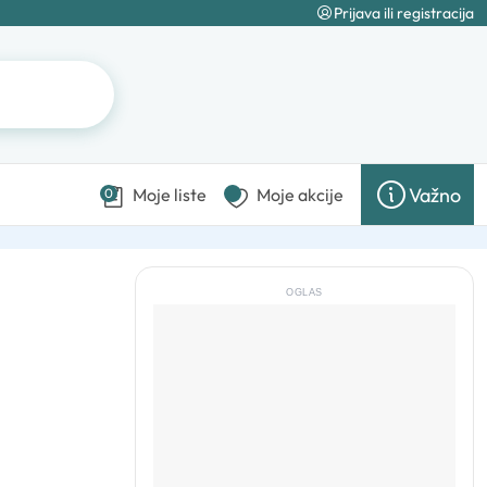
Prijava ili registracija
Važno
Moje liste
Moje akcije
0
OGLAS