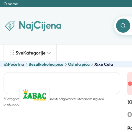
O nama
Sve
Kategorije
Početna
Bezalkoholna pića
Ostala pića
Xixo Cola
*
Fotografija ne mora u potpunosti odgovarati stvarnom izgledu
X
proizvoda.
0
Po