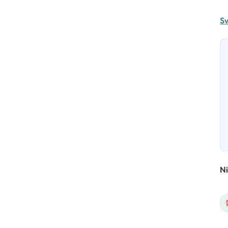
Sv
Ni