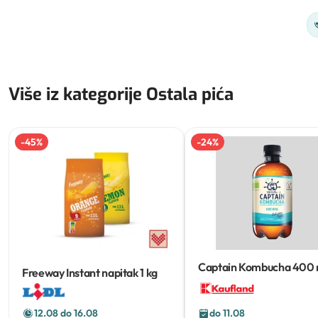
Više iz kategorije Ostala pića
-
45
%
-
24
%
Captain Kombucha
400 
Freeway Instant napitak
1 kg
12.08 do 16.08
do 11.08