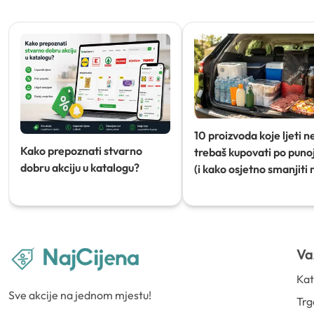
10 proizvoda koje ljeti n
Kako prepoznati stvarno
trebaš kupovati po punoj
dobru akciju u katalogu?
(i kako osjetno smanjiti 
Va
Kat
Sve akcije na jednom mjestu!
Trg