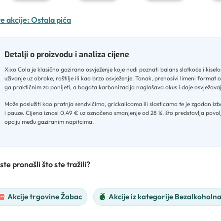
e akcije:
Ostala pića
Detalji o proizvodu i analiza cijene
Xixo Cola je klasično gazirano osvježenje koje nudi poznati balans slatkoće i kiselos
uživanje uz obroke, roštilje ili kao brzo osvježenje
.
Tanak, prenosivi limeni format o
ga praktičnim za ponijeti, a bogata karbonizacija naglašava okus i daje osvježavaj
Može poslužiti kao pratnja sendvičima, grickalicama ili slasticama te je zgodan izb
i pauze
.
Cijena iznosi 0,49 € uz označeno smanjenje od 28 %, što predstavlja povol
opciju među gaziranim napitcima.
ste pronašli što ste tražili?
Akcije trgovine Žabac
Akcije iz kategorije Bezalkoholna