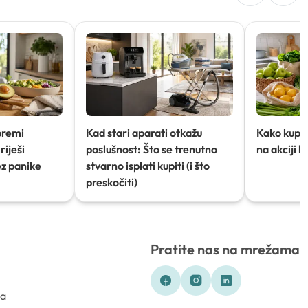
premi
Kad stari aparati otkažu
Kako kupov
riješi
poslušnost: Što se trenutno
na akciji 
ez panike
stvarno isplati kupiti (i što
preskočiti)
Pratite nas na mrežama
ka