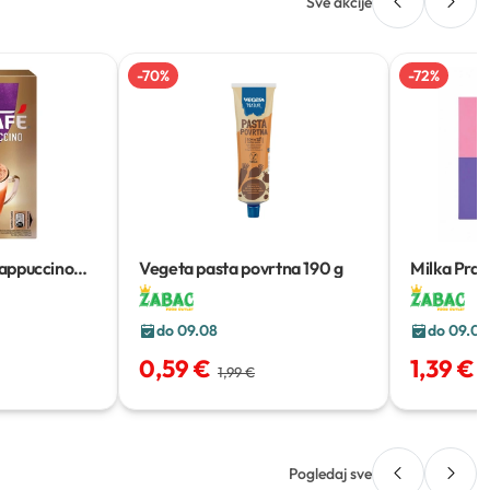
Sve akcije
-
70
%
-
72
%
appuccino
Vegeta pasta povrtna
190 g
Milka Pral
do 09.08
do 09.08
0,59 €
1,39 €
1,99 €
4
Pogledaj sve