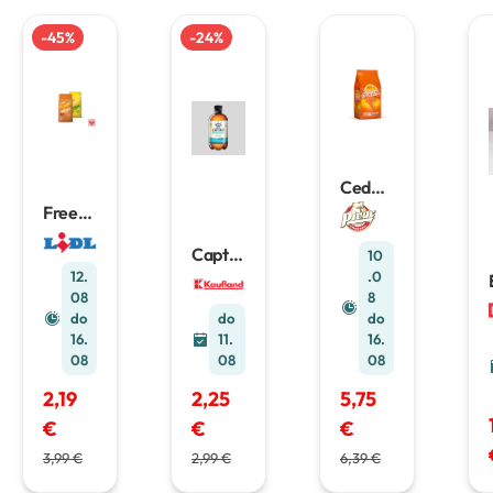
-
45
%
-
24
%
Cedevi
ta
Freew
Instant
ay
napita
Instant
Captai
10
k
900
napita
n
12.
.0
g
k
1 kg
Kombu
08
8
cha
do
do
do
400
16.
11.
16.
ml
08
08
08
2,19
2,25
5,75
€
€
€
3,99 €
2,99 €
6,39 €