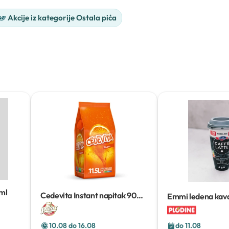
Akcije iz kategorije Ostala pića
ml
Cedevita Instant napitak
900
Emmi ledena kav
g
10.08 do 16.08
do 11.08