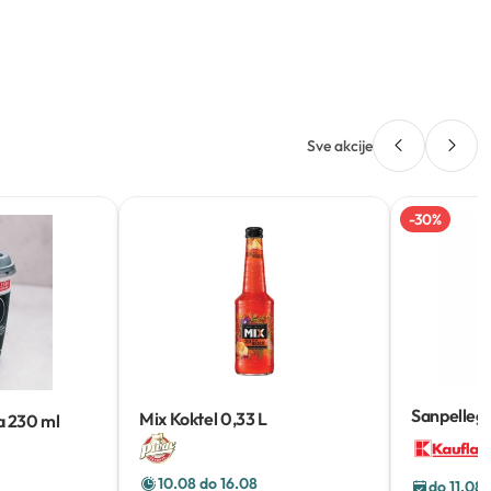
Sve akcije
-
30
%
Sanpellegr
Mix Koktel
0,33 L
a
230 ml
pića
10.08 do 16.08
do 11.08