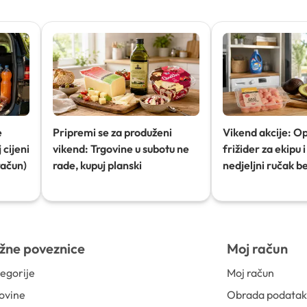
e
Pripremi se za produženi
Vikend akcije: O
 cijeni
vikend: Trgovine u subotu ne
frižider za ekipu i 
račun)
rade, kupuj planski
nedjeljni ručak b
žne poveznice
Moj račun
egorije
Moj račun
ovine
Obrada podata