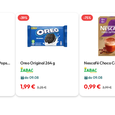
-
39
%
-
75
%
Pops
Oreo Original
264 g
Nescafé Choco C
112 g
do 09.08
do 09.08
1,99 €
0,99 €
3,25 €
3,99 €