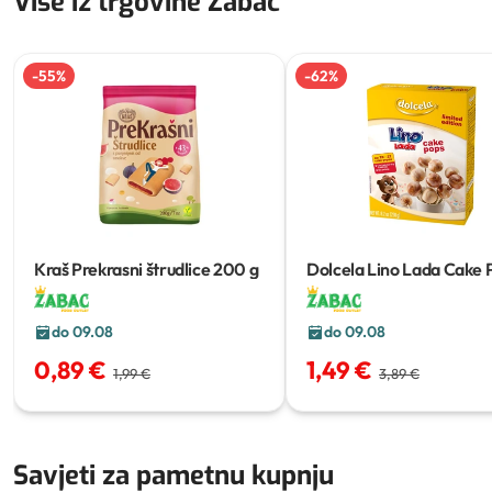
Više iz trgovine Žabac
-
55
%
-
62
%
Kraš Prekrasni štrudlice
200 g
Dolcela Lino Lada Cake 
230 g
do 09.08
do 09.08
0,89 €
1,49 €
1,99 €
3,89 €
Savjeti za pametnu kupnju