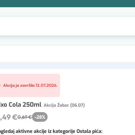
Akcija je završila 12.07.2026.
ixo Cola 250ml
Akcija Žabac (06.07)
,49 €
0,69 €
-
28
%
gledaj aktivne akcije iz kategorije Ostala pića
: