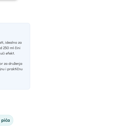
ti, idealno za
d 250 ml čini
ući efekt
.
or za druženja
jnu i praktičnu
 pića