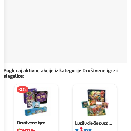
Pogledaj aktivne akcije iz kategorije Društvene igre i
slagalice
:
-
25
%
Društvene igre
Lupilu dječje puzzle
Komad