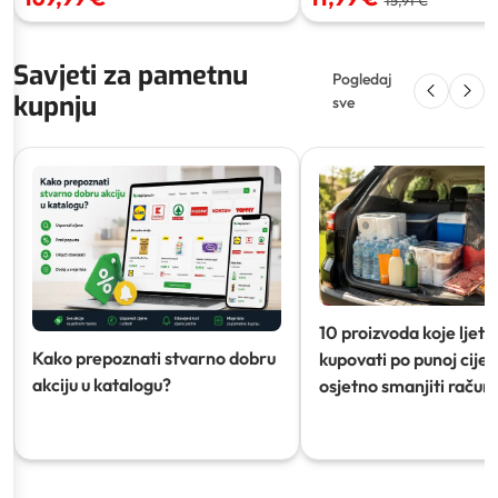
15,91 €
Savjeti za pametnu
Pogledaj
kupnju
sve
10 proizvoda koje ljeti
Kako prepoznati stvarno dobru
kupovati po punoj cijeni
akciju u katalogu?
osjetno smanjiti račun)