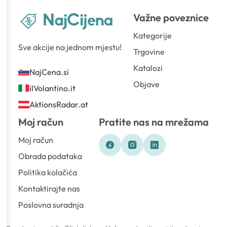
Važne poveznice
Kategorije
Sve akcije na jednom mjestu!
Trgovine
Katalozi
NajCena.si
Objave
ilVolantino.it
AktionsRadar.at
Moj račun
Pratite nas na mrežama
Moj račun
Obrada podataka
Politika kolačića
Kontaktirajte nas
Poslovna suradnja