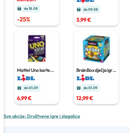
do 18.08
do 09.08
-
25
%
3,99 €
Mattel Uno karte
BrainBox dječja igra
Set
Komad
do 01.09
do 01.09
6,99 €
12,99 €
Sve akcije:
Društvene igre i slagalice