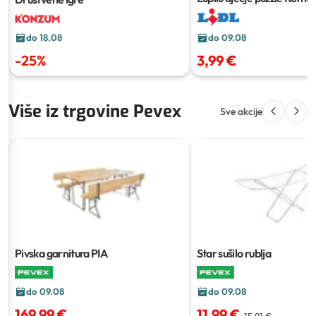
do 18.08
do 09.08
-
25
%
3,99 €
Više iz trgovine Pevex
Sve akcije
Pivska garnitura PIA
Star sušilo rublja
do 09.08
do 09.08
169,99 €
11,99 €