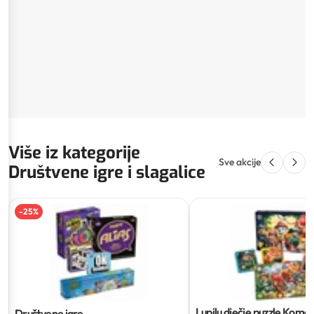
Više iz kategorije
Sve akcije
Društvene igre i slagalice
-
25
%
Lupilu dječje puzzle
Koma
Društvene igre