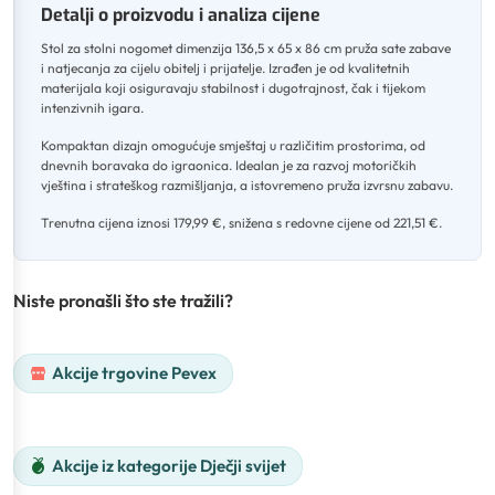
Detalji o proizvodu i analiza cijene
Stol za stolni nogomet dimenzija 136,5 x 65 x 86 cm pruža sate zabave
i natjecanja za cijelu obitelj i prijatelje
.
Izrađen je od kvalitetnih
materijala koji osiguravaju stabilnost i dugotrajnost, čak i tijekom
intenzivnih igara
.
Kompaktan dizajn omogućuje smještaj u različitim prostorima, od
dnevnih boravaka do igraonica
.
Idealan je za razvoj motoričkih
vještina i strateškog razmišljanja, a istovremeno pruža izvrsnu zabavu
.
Trenutna cijena iznosi 179,99 €, snižena s redovne cijene od 221,51 €.
Niste pronašli što ste tražili?
Akcije trgovine Pevex
Akcije iz kategorije Dječji svijet