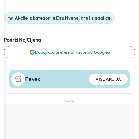
Akcije iz kategorije Društvene igre i slagalice
Podrži NajCijena
Dodaj kao preferirani izvor na Googleu
Pevex
VIŠE AKCIJA
OGLAS