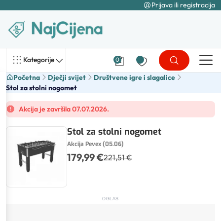
Prijava ili registracija
Kategorije
0
Početna
Dječji svijet
Društvene igre i slagalice
Stol za stolni nogomet
Akcija je završila 07.07.2026.
Stol za stolni nogomet
Akcija Pevex (05.06)
179,99 €
221,51 €
OGLAS