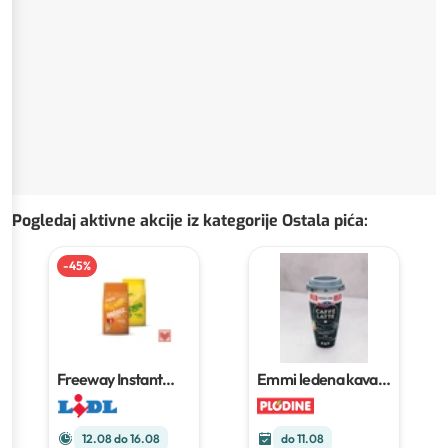
Pogledaj aktivne akcije iz kategorije Ostala pića
:
-
45
%
Freeway Instant
Emmi ledena kava
napitak
1 kg
230 ml
12.08 do 16.08
do 11.08