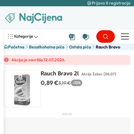
Prijava ili registracija
Kategorije
0
Početna
Bezalkoholna pića
Ostala pića
Rauch Bravo
Akcija je završila 12.07.2026.
Rauch Bravo 2l
Akcija Žabac (06.07)
0,89 €
3,19 €
-
72
%
OGLAS