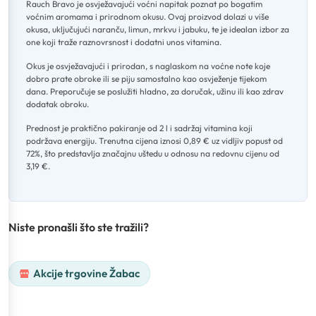
Rauch Bravo je osvježavajući voćni napitak poznat po bogatim
voćnim aromama i prirodnom okusu
.
Ovaj proizvod dolazi u više
okusa, uključujući naranču, limun, mrkvu i jabuku, te je idealan izbor za
one koji traže raznovrsnost i dodatni unos vitamina
.
Okus je osvježavajući i prirodan, s naglaskom na voćne note koje
dobro prate obroke ili se piju samostalno kao osvježenje tijekom
dana
.
Preporučuje se poslužiti hladno, za doručak, užinu ili kao zdrav
dodatak obroku
.
Prednost je praktično pakiranje od 2 l i sadržaj vitamina koji
podržava energiju
.
Trenutna cijena iznosi 0,89 € uz vidljiv popust od
72%, što predstavlja značajnu uštedu u odnosu na redovnu cijenu od
3,19 €.
Niste pronašli što ste tražili?
Akcije trgovine Žabac