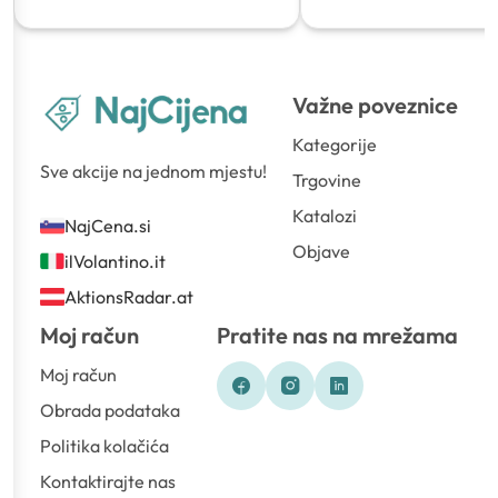
Važne poveznice
Kategorije
Sve akcije na jednom mjestu!
Trgovine
Katalozi
NajCena.si
Objave
ilVolantino.it
AktionsRadar.at
Moj račun
Pratite nas na mrežama
Moj račun
Obrada podataka
Politika kolačića
Kontaktirajte nas