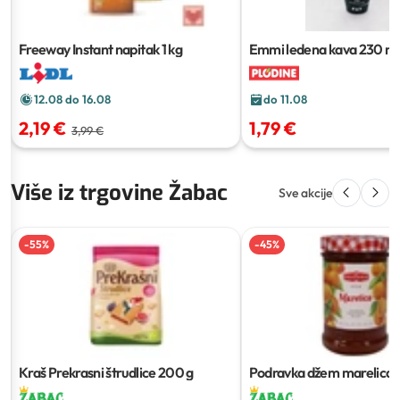
Freeway Instant napitak
1 kg
Emmi ledena kava
230 ml
12.08 do 16.08
do 11.08
2,19 €
1,79 €
3,99 €
Više iz trgovine Žabac
Sve akcije
-
55
%
-
45
%
Kraš Prekrasni štrudlice
200 g
Podravka džem marelica