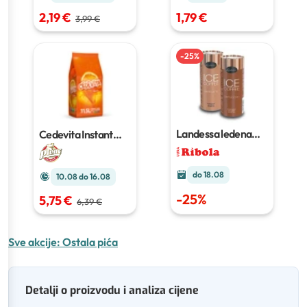
2,19 €
1,79 €
3,99 €
-
25
%
Landessa ledena
Cedevita Instant
kava
napitak
900 g
do 18.08
10.08 do 16.08
-
25
%
5,75 €
6,39 €
Sve akcije:
Ostala pića
Detalji o proizvodu i analiza cijene