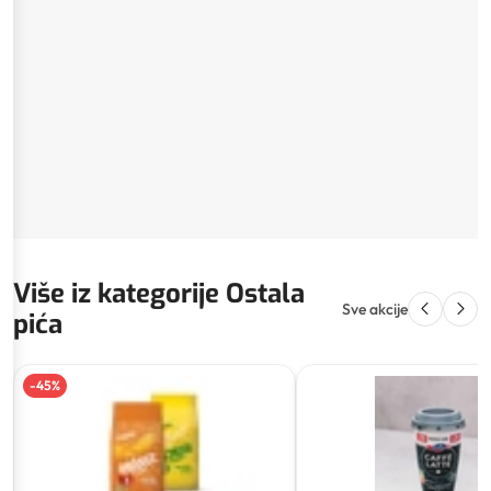
Više iz kategorije Ostala
Sve akcije
pića
-
45
%