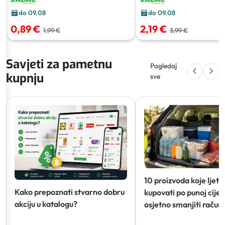
do 09.08
do 09.08
0,89 €
2,19 €
1,99 €
3,99 €
Savjeti za pametnu
Pogledaj
kupnju
sve
10 proizvoda koje ljeti
Kako prepoznati stvarno dobru
kupovati po punoj cijeni
akciju u katalogu?
osjetno smanjiti račun)