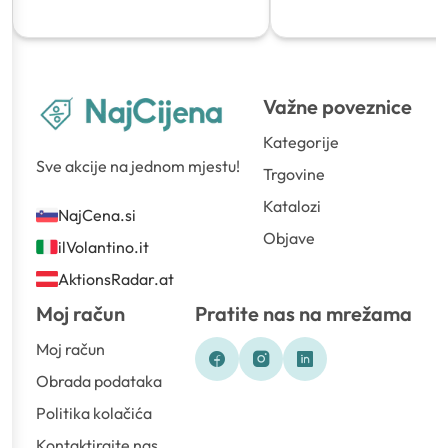
Važne poveznice
Kategorije
Sve akcije na jednom mjestu!
Trgovine
Katalozi
NajCena.si
Objave
ilVolantino.it
AktionsRadar.at
Moj račun
Pratite nas na mrežama
Moj račun
Obrada podataka
Politika kolačića
Kontaktirajte nas