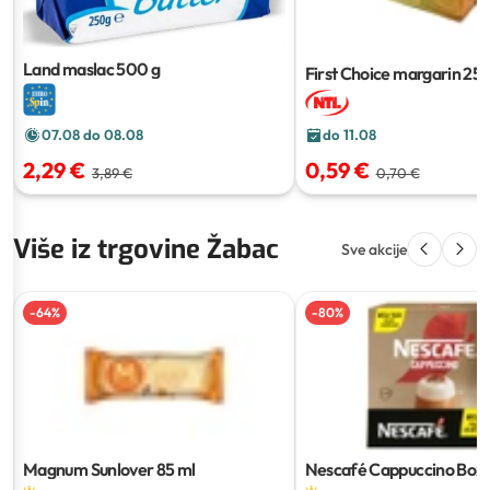
Land maslac
500 g
First Choice margarin
250
do 11.08
07.08 do 08.08
0,59 €
2,29 €
0,70 €
3,89 €
Više iz trgovine Žabac
Sve akcije
-
64
%
-
80
%
Magnum Sunlover
85 ml
Nescafé Cappuccino Box
g