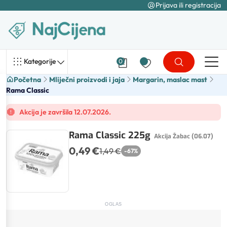
Prijava ili registracija
Kategorije
0
Početna
Mliječni proizvodi i jaja
Margarin, maslac mast
Rama Classic
Akcija je završila 12.07.2026.
Rama Classic 225g
Akcija Žabac (06.07)
0,49 €
1,49 €
-
67
%
OGLAS