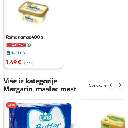
Rama namaz
400 g
do 11.08
1,49 €
1,99 €
Više iz kategorije
Sve akcije
Margarin, maslac mast
-
41
%