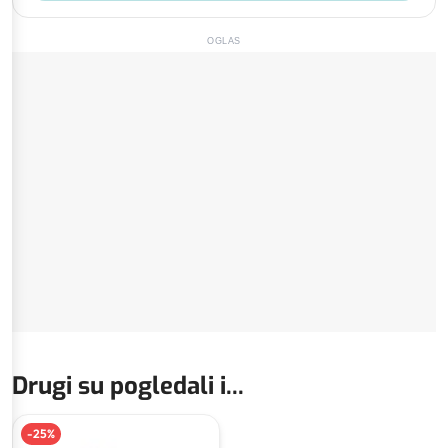
OGLAS
Drugi su pogledali i...
-
25
%