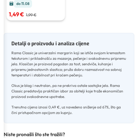
do 11.08
1,49 €
1,99 €
Detalji o proizvodu i analiza cijene
Rama Classic je univerzalni margarin koji se ističe svojom kremastom
teksturom i prikladnošću za mazanje, pečenje i svakodnevnu pripremu
jela
.
Klasičan je proizvod pogodan za tost, sendviče, kuhanje i
pripremu jednostavnih slastica; pruža dobru razmazivost na sobnoj
temperaturi i stabilnost pri kraćem pečenju
.
Okus je blag i neutralan, pa ne prekriva ostale sastojke jela
.
Rama
Classic predstavlja praktičan izbor za obitelji koje traže ekonomičan
proizvod svakodnevne upotrebe
.
Trenutna cijena iznosi 0,49 €, uz navedeno sniženje od 67%, što ga
čini pristupačnom opcijom za kupnju.
Niste pronašli što ste tražili?