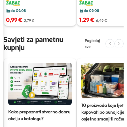
do 09.08
do 09.08
0,99 €
1,29 €
2,79 €
6,49 €
Savjeti za pametnu
Pogledaj
kupnju
sve
10 proizvoda koje ljeti
Kako prepoznati stvarno dobru
kupovati po punoj cijeni
akciju u katalogu?
osjetno smanjiti račun)