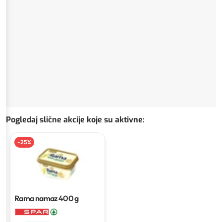
Pogledaj slične akcije koje su aktivne
:
-
25
%
Rama namaz
400 g