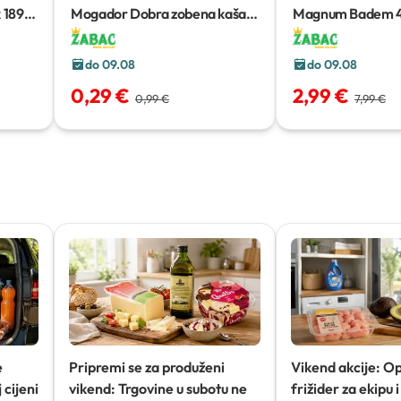
x
189 g
Mogador Dobra zobena kaša
Magnum Badem
65 g
do 09.08
do 09.08
0,29 €
2,99 €
0,99 €
7,99 €
e
Pripremi se za produženi
Vikend akcije: O
 cijeni
vikend: Trgovine u subotu ne
frižider za ekipu i 