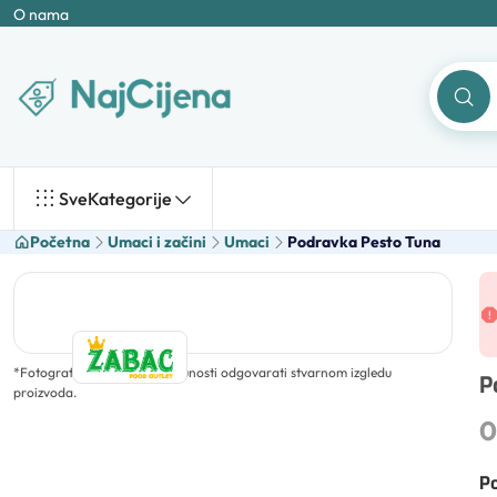
O nama
Sve
Kategorije
Početna
Umaci i začini
Umaci
Podravka Pesto Tuna
*
Fotografija ne mora u potpunosti odgovarati stvarnom izgledu
P
proizvoda.
0
Po