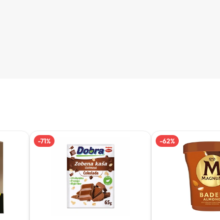
-
71
%
-
62
%