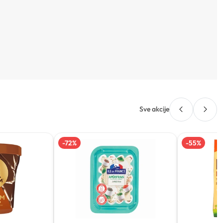
Sve akcije
-
72
%
-
55
%