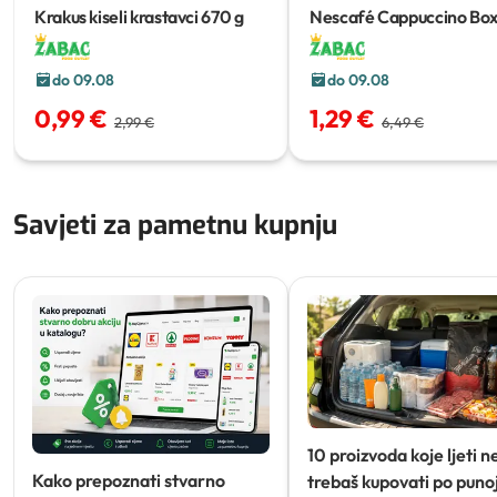
Krakus kiseli krastavci
670 g
Nescafé Cappuccino Bo
/ 196 g
do 09.08
do 09.08
0,99 €
1,29 €
2,99 €
6,49 €
Savjeti za pametnu kupnju
10 proizvoda koje ljeti n
Kako prepoznati stvarno
trebaš kupovati po punoj