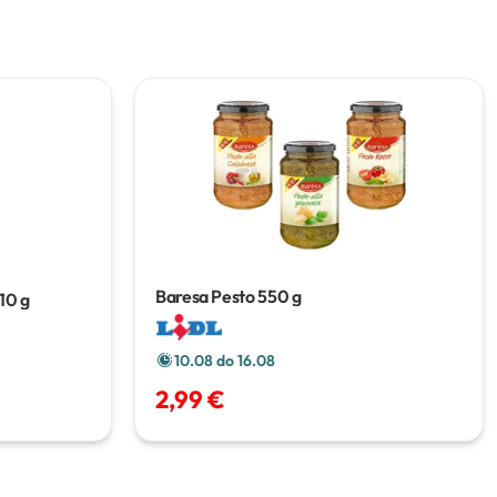
Baresa Pesto
550 g
10 g
10.08 do 16.08
2,99 €