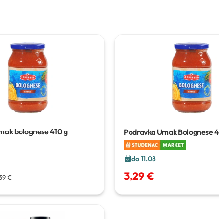
mak bolognese
410 g
Podravka Umak Bolognese
4
do 11.08
3,29 €
39 €