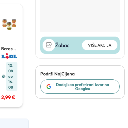
Žabac
VIŠE AKCIJA
Baresa
Pesto
550 g
10.
08
Podrži NajCijena
do
16.
Dodaj kao preferirani izvor na
08
Googleu
2,99 €