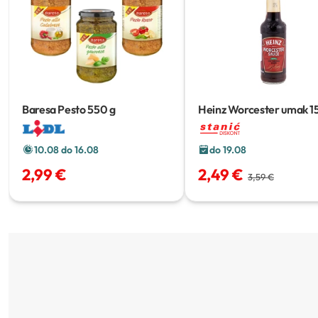
Baresa Pesto
550 g
Heinz Worcester umak
1
10.08 do 16.08
do 19.08
2,99 €
2,49 €
3,59 €