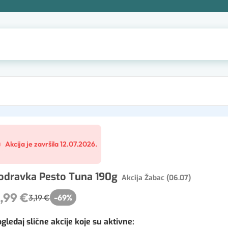
Akcija je završila 12.07.2026.
odravka Pesto Tuna 190g
Akcija Žabac (06.07)
,99 €
3,19 €
-
69
%
gledaj slične akcije koje su aktivne
: