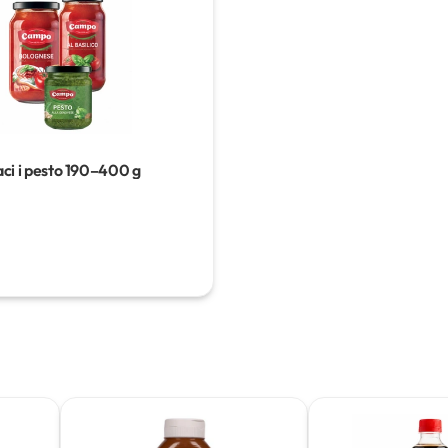
i i pesto
190–400 g