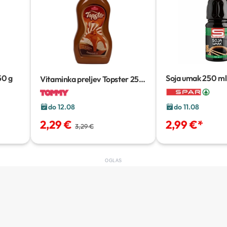
50 g
Soja umak
250 ml 
Vitaminka preljev Topster
250
g
do 12.08
do 11.08
2,29 €
2,99 €
*
3,29 €
OGLAS