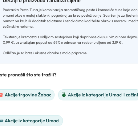
Detalji o proizvodu i analiza cijene
Podravka Pesto Tuna je kombinacija aromatičnog pesta i komadića tune koja dono
umami okus u maloj staklenki pogodnoj za brzo posluživanje
.
Savršen je za tjesten
namaz na kruh ili dodatak salatama i sendvičima kad želite obrok s morem i medi
začinskim notama
.
Tekstura je kremasta s vidljivim sastojcima koji doprinose okusu i vizualnom dojmu
0,99 €, uz značajan popust od 69% u odnosu na redovnu cijenu od 3,19 €
.
Odličan je za brze i ukusne obroke s malo pripreme.
ste pronašli što ste tražili?
Akcije trgovine Žabac
Akcije iz kategorije Umaci i začini
Akcije iz kategorije Umaci