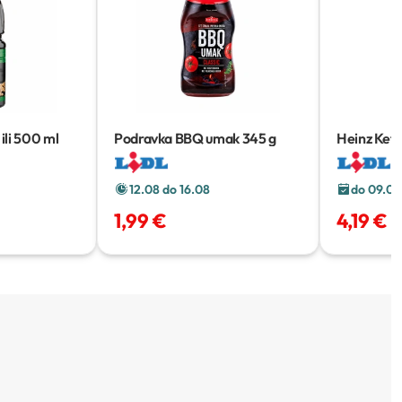
ili 500 ml
Podravka BBQ umak
345 g
Heinz Ket
12.08 do 16.08
do 09.08
1,99 €
4,19 €