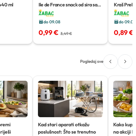
440 ml
Ile de France snack od sira sa
Kraš Prekr
začinima
100 g
220 g
do 09.08
do 09.08
0,99 €
0,89 €
3,49 €
Pogledaj sve
premi
Kad stari aparati otkažu
Kako kupov
riješi
poslušnost: Što se trenutno
na akciji 