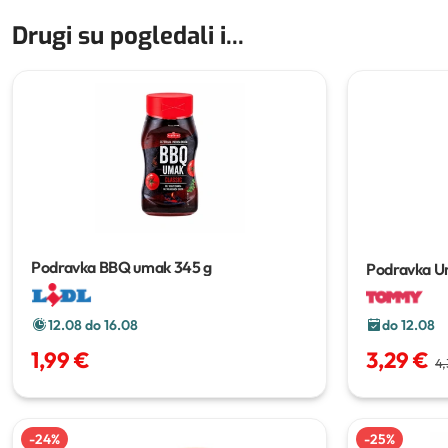
Drugi su pogledali i...
Podravka BBQ umak
345 g
Podravka U
12.08 do 16.08
do 12.08
1,99 €
3,29 €
4,
-
24
%
-
25
%