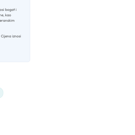
si bogat i
ine, kao
teranskim
.
Cijena iznosi