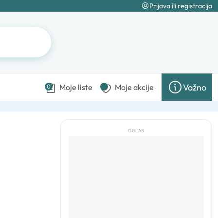
Prijava ili registracija
Važno
Moje liste
Moje akcije
0
OGLAS