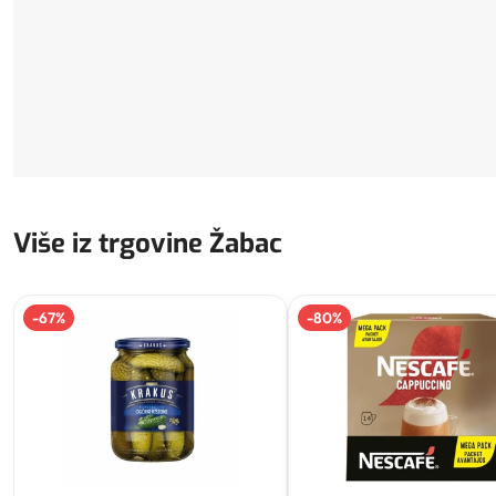
Više iz trgovine Žabac
-
67
%
-
80
%