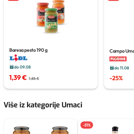
Baresa pesto
190 g
Campo Umac
do 09.08
do 11.08
1,39 €
-
25
%
1,85 €
Više iz kategorije Umaci
-
31
%