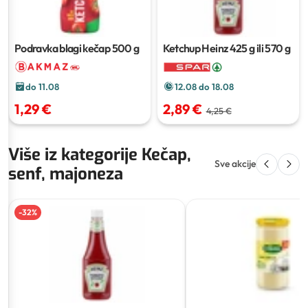
Podravka blagi kečap
500 g
Ketchup Heinz
425 g ili 570 g
do 11.08
12.08 do 18.08
1,29 €
2,89 €
4,25 €
Više iz kategorije Kečap,
Sve akcije
senf, majoneza
-
32
%