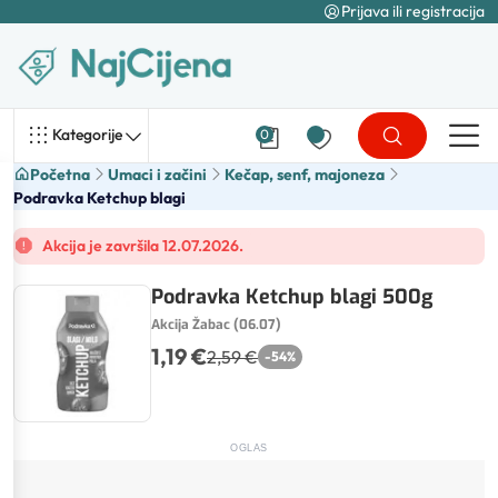
Prijava ili registracija
Kategorije
0
Početna
Umaci i začini
Kečap, senf, majoneza
Podravka Ketchup blagi
Akcija je završila 12.07.2026.
Podravka Ketchup blagi 500g
Akcija Žabac (06.07)
1,19 €
2,59 €
-
54
%
OGLAS