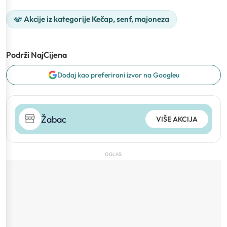
Akcije iz kategorije Kečap, senf, majoneza
Podrži NajCijena
Dodaj kao preferirani izvor na Googleu
Žabac
VIŠE AKCIJA
OGLAS