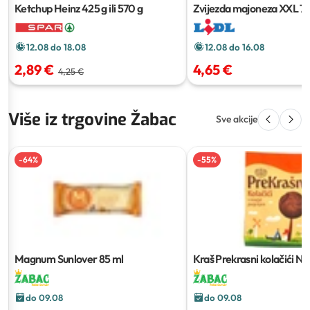
Ketchup Heinz
425 g ili 570 g
Zvijezda majoneza XXL
7
12.08 do 18.08
12.08 do 16.08
2,89 €
4,65 €
4,25 €
Više iz trgovine Žabac
Sve akcije
-
64
%
-
55
%
Magnum Sunlover
85 ml
Kraš Prekrasni kolačići N
do 09.08
do 09.08