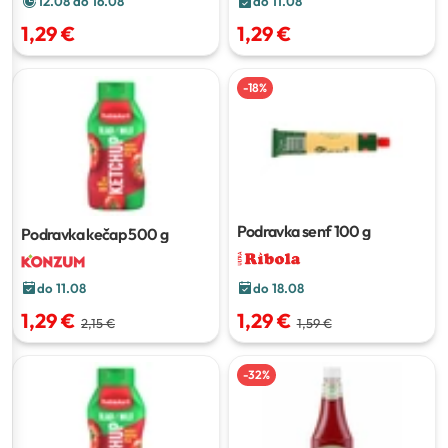
do 11.08
12.08 do 16.08
1,29 €
1,29 €
-
18
%
Podravka senf
100 g
Podravka kečap
500 g
do 11.08
do 18.08
1,29 €
1,29 €
2,15 €
1,59 €
-
32
%