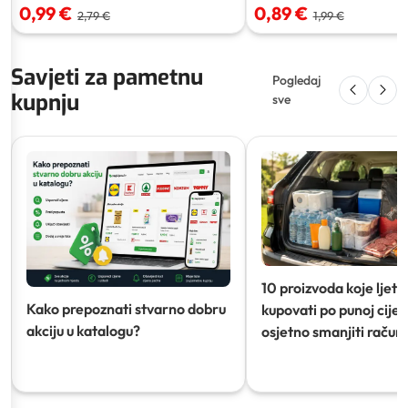
0,99 €
0,89 €
2,79 €
1,99 €
Savjeti za pametnu
Pogledaj
kupnju
sve
10 proizvoda koje ljeti
Kako prepoznati stvarno dobru
kupovati po punoj cijeni
akciju u katalogu?
osjetno smanjiti račun)