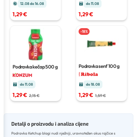
do 11.08
12.08 do 16.08
1,29 €
1,29 €
-
18
%
Podravka senf
100 g
Podravka kečap
500 g
do 11.08
do 18.08
1,29 €
1,29 €
2,15 €
1,59 €
Detalji o proizvodu i analiza cijene
Podravka Ketchup blagi nudi nježniji, uravnotežen okus rajčice s