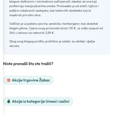
blagom slatkoćom i minimalnom začinjenosti, idealan za one koji
preferiraju manje pikantne umake
.
Proizveden je od zrelih rajčica i
pažljivo odabranih sastojaka, bez istaknutih dodataka koji bi
maskirali prirodni okus
.
Odličan je uz pečeno povrće, sendviče, hamburgere i kao dodatak
blagim jelima
.
Cijena ovog proizvoda iznosi 1,19 €, uz vidljiv popust od
54% u odnosu na redovnih 2,59 €
.
Zbog svog blagog profila, praktičan je odabir za obitelji i dječje
obroke.
Niste pronašli što ste tražili?
Akcije trgovine Žabac
Akcije iz kategorije Umaci i začini