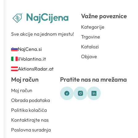
Važne poveznice
Kategorije
Sve akcije na jednom mjestu!
Trgovine
Katalozi
NajCena.si
Objave
ilVolantino.it
AktionsRadar.at
Moj račun
Pratite nas na mrežama
Moj račun
Obrada podataka
Politika kolačića
Kontaktirajte nas
Poslovna suradnja