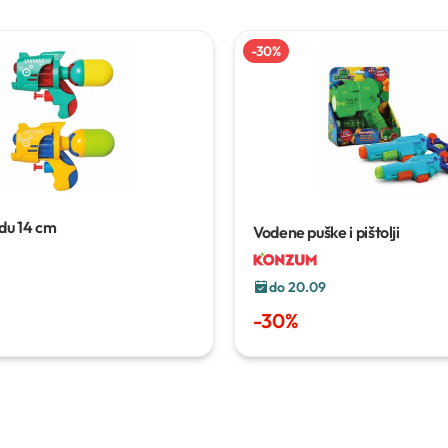
-
30
%
odu
14 cm
Vodene puške i pištolji
do 20.09
-
30
%