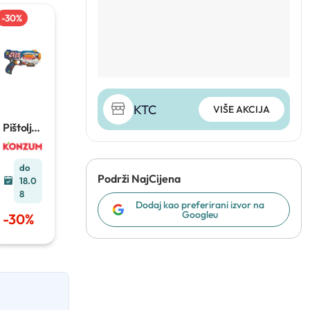
-
30
%
KTC
VIŠE AKCIJA
Pištolji s
pjenasti
m
mecima
do
Podrži NajCijena
18.0
8
Dodaj kao preferirani izvor na
Googleu
-
30
%