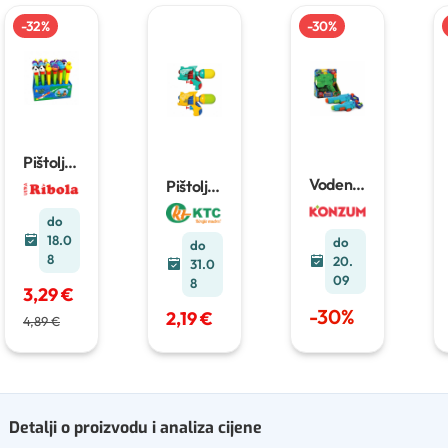
-
32
%
-
30
%
Pištolj
na vodu
Vodene
Pištolj
1 kom
puške i
na vodu
pištolji
14 cm
do
18.0
do
do
8
20.
31.0
09
8
3,29 €
-
30
%
2,19 €
4,89 €
Detalji o proizvodu i analiza cijene