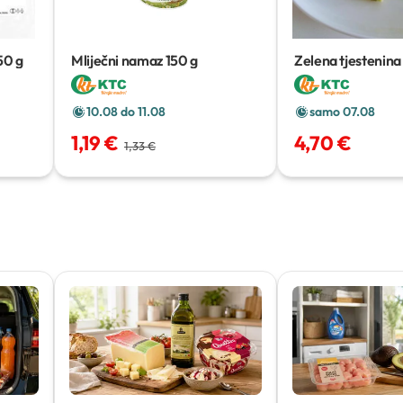
50 g
Mliječni namaz
150 g
Zelena tjestenina
mora
10.08 do 11.08
samo 07.08
1,19 €
4,70 €
1,33 €