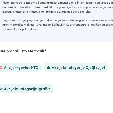
Pištolj na vodu je zabavna ljetna igračka dimenzija oko 14 cm, idealna za vruće da
na plaži ili u dvorištu
.
Dolazi u različitim bojama i jednostavan je za korištenje: na
ispucava razigrane mlazove koji pružaju osvježenje i puno smijeha
.
Lagan za držanje, pogodan je za djecu koja vole aktivne igre na otvorenom te pot
igru i motoričke vještine
.
Ovaj model košta 2,19 €, pristupačan je i odličan za spon
zabave i igre s prijateljima.
ste pronašli što ste tražili?
Akcije trgovine KTC
Akcije iz kategorije Dječji svijet
Akcije iz kategorije Igračke