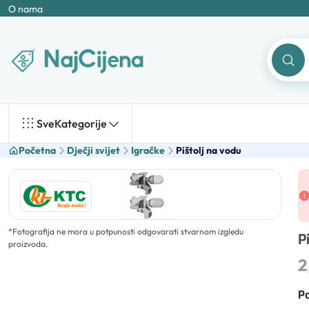
O nama
Sve
Kategorije
Početna
Dječji svijet
Igračke
Pištolj na vodu
*
Fotografija ne mora u potpunosti odgovarati stvarnom izgledu
P
proizvoda.
2
Po