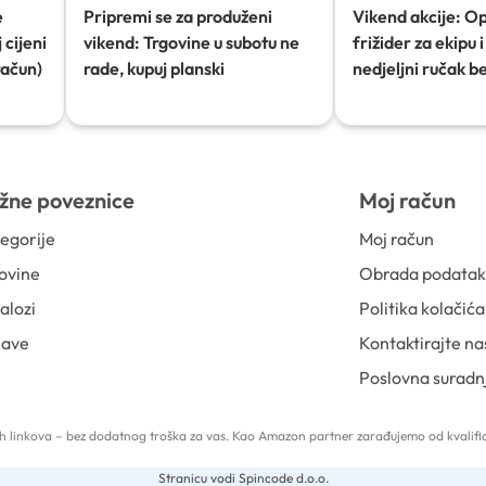
e
Pripremi se za produženi
Vikend akcije: O
 cijeni
vikend: Trgovine u subotu ne
frižider za ekipu i 
račun)
rade, kupuj planski
nedjeljni ručak b
žne poveznice
Moj račun
egorije
Moj račun
ovine
Obrada podata
alozi
Politika kolačića
jave
Kontaktirajte na
Poslovna suradn
 tih linkova – bez dodatnog troška za vas. Kao Amazon partner zarađujemo od kvalific
Stranicu vodi Spincode d.o.o.