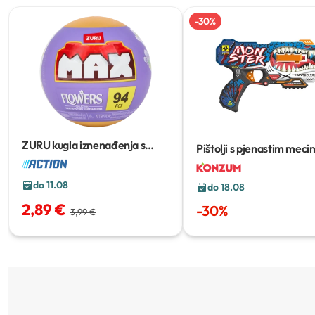
-
30
%
ZURU kugla iznenađenja s
Pištolji s pjenastim mec
cvijetom
94 PCS
do 11.08
do 18.08
2,89 €
-
30
%
3,99 €