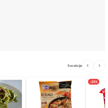
Sve akcije
-
25
%