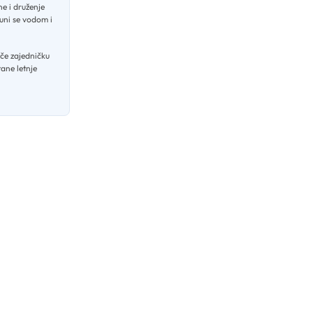
ne i druženje
puni se vodom i
iče zajedničku
tane letnje