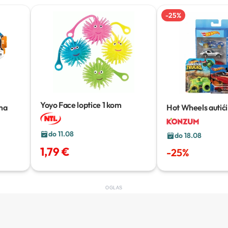
-
25
%
Yoyo Face loptice
1 kom
ima
Hot Wheels autići
do 11.08
do 18.08
1,79 €
-
25
%
OGLAS