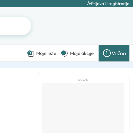
Prijava ili registracija
Važno
Moje liste
Moje akcije
0
OGLAS