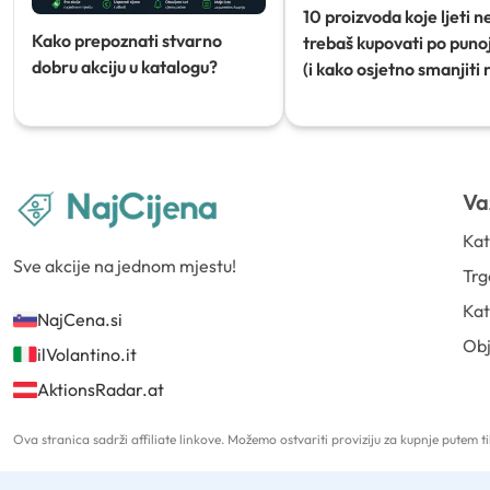
10 proizvoda koje ljeti n
Kako prepoznati stvarno
trebaš kupovati po punoj
dobru akciju u katalogu?
(i kako osjetno smanjiti 
Va
Kat
Sve akcije na jednom mjestu!
Trg
Kat
NajCena.si
Ob
ilVolantino.it
AktionsRadar.at
Ova stranica sadrži affiliate linkove. Možemo ostvariti proviziju za kupnje putem