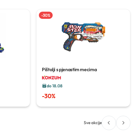
-
30
%
Pištolji s pjenastim mecima
do 18.08
-
30
%
Sve akcije