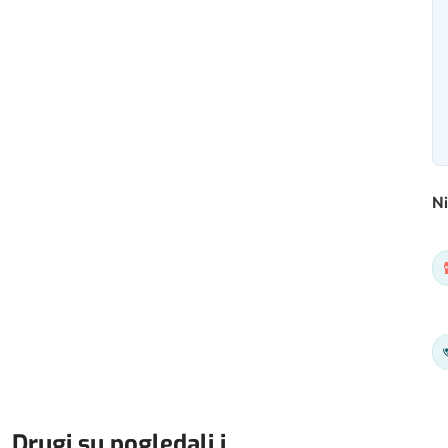
Ni
Drugi su pogledali i...