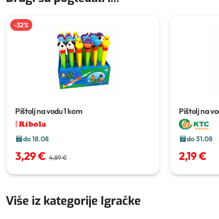
-
32
%
Pištolj na vodu
1 kom
Pištolj na v
do 18.08
do 31.08
3,29 €
2,19 €
4,89 €
Više iz kategorije Igračke