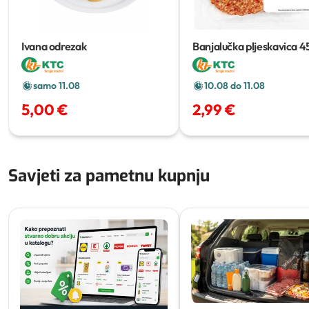
Ivana odrezak
Banjalučka pljeskavica
4
samo 11.08
10.08 do 11.08
5,00 €
2,99 €
Savjeti za pametnu kupnju