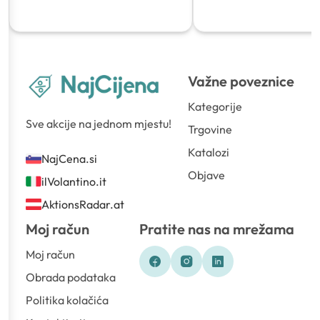
Važne poveznice
Kategorije
Sve akcije na jednom mjestu!
Trgovine
Katalozi
NajCena.si
Objave
ilVolantino.it
AktionsRadar.at
Moj račun
Pratite nas na mrežama
Moj račun
Obrada podataka
Politika kolačića