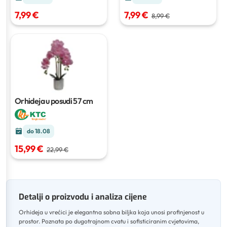
7,99 €
7,99 €
8,99 €
Orhideja u posudi
57 cm
do 18.08
15,99 €
22,99 €
Detalji o proizvodu i analiza cijene
Orhideja u vrećici je elegantna sobna biljka koja unosi profinjenost u
prostor
.
Poznata po dugotrajnom cvatu i sofisticiranim cvjetovima,