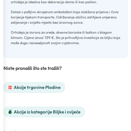
orhideja je idealna kao dekoracija doma ili kao poklon
.
Dolazi s pažljivo skrojenom ambalažom koja olakšava prijenos i čuva
korijenje tijekom transporta
.
Održavanje obično zahtijeva umjereno
zalijevanje i svijetlo mjesto bez izravnog sunca
.
Orhideja je izvrsna za urede, dnevne boravke ili balkon s blagom
klimom
.
Cijena iznosi 7,99 €, što je prihvatljiva investicija za biljku koja
može dugo razveseljavati svojim cvjetovima.
Niste pronašli što ste tražili?
Akcije trgovine Plodine
Akcije iz kategorije Biljke i cvijeće