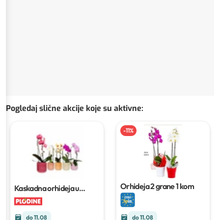
Pogledaj slične akcije koje su aktivne
:
-
11
%
Orhideja 2 grane
1 kom
Kaskadna orhideja u
keramici
Ø 12 cm; visina 55
cm
do 11.08
do 11.08