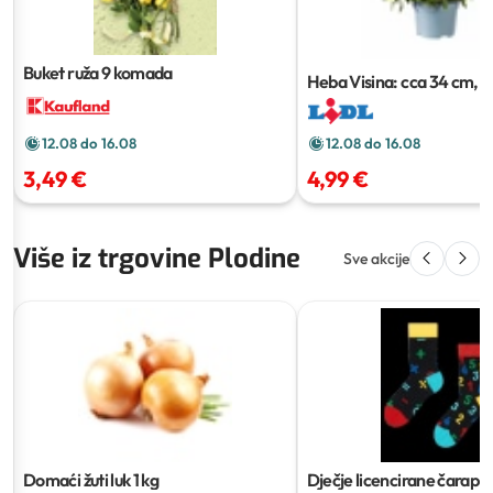
Buket ruža
9 komada
Heba
Visina: cca 34 cm, 
cca 15 cm
12.08 do 16.08
12.08 do 16.08
4,99 €
3,49 €
Više iz trgovine Plodine
Sve akcije
Domaći žuti luk
1 kg
Dječje licencirane čarape