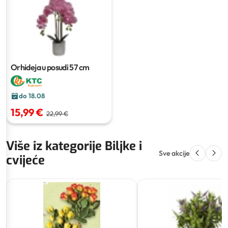
Orhideja u posudi
57 cm
do 18.08
15,99 €
22,99 €
Više iz kategorije Biljke i
Sve akcije
cvijeće