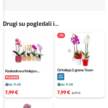
Drugi su pogledali i...
-
11
%
Orhideja 2 grane
1 kom
Kaskadna orhideja u
keramici
Ø 12 cm; visina 55
cm
do 11.08
do 11.08
7,99 €
7,99 €
8,99 €