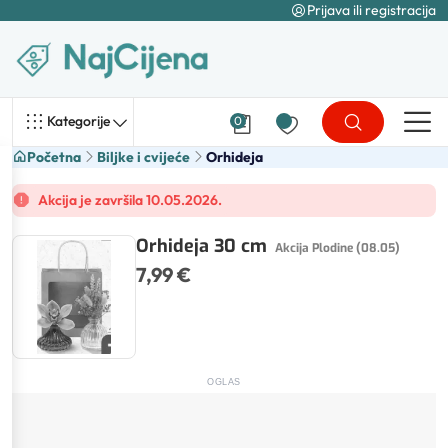
Prijava ili registracija
Kategorije
0
Početna
Biljke i cvijeće
Orhideja
Akcija je završila 10.05.2026.
Orhideja 30 cm
Akcija Plodine (08.05)
7,99 €
OGLAS