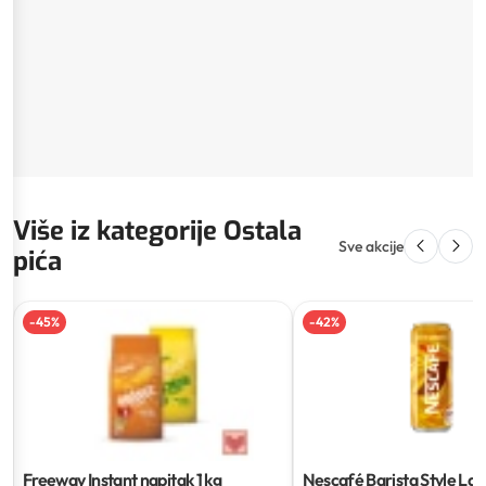
Više iz kategorije Ostala
Sve akcije
pića
-
45
%
-
42
%
Freeway Instant napitak
1 kg
Nescafé Barista Style Lat