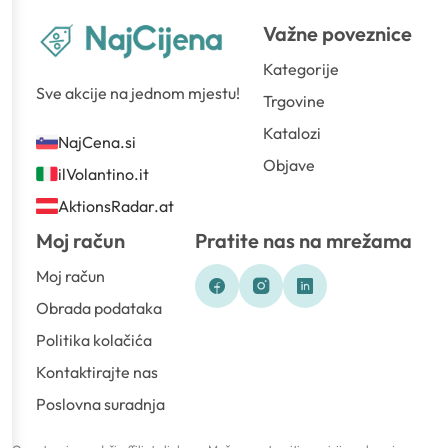
Važne poveznice
Kategorije
Sve akcije na jednom mjestu!
Trgovine
Katalozi
NajCena.si
Objave
ilVolantino.it
AktionsRadar.at
Moj račun
Pratite nas na mrežama
Moj račun
Obrada podataka
Politika kolačića
Kontaktirajte nas
Poslovna suradnja