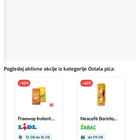
Pogledaj aktivne akcije iz kategorije Ostala pića
:
-
45
%
-
42
%
Freeway Instant
Nescafé Barista
napitak
1 kg
Style Latte Caramel
250 ml
12.08 do 16.08
do 09.08