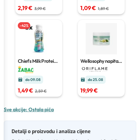
2,19 €
1,09 €
3,99 €
1,89 €
-
42
%
Chiefs Milk Protein
Wellosophy napitak
(Coffee County i
s prebiotičkim
Banana Beach)
330
vlaknima
30 porcija
ml
x 5 g (150 g)
do 09.08
do 25.08
1,49 €
19,99 €
2,59 €
Sve akcije:
Ostala pića
Detalji o proizvodu i analiza cijene