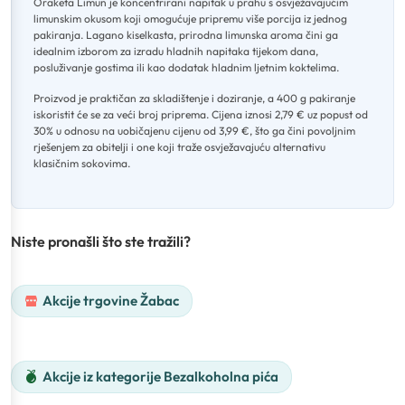
Oraketa Limun je koncentrirani napitak u prahu s osvježavajućim
limunskim okusom koji omogućuje pripremu više porcija iz jednog
pakiranja
.
Lagano kiselkasta, prirodna limunska aroma čini ga
idealnim izborom za izradu hladnih napitaka tijekom dana,
posluživanje gostima ili kao dodatak hladnim ljetnim koktelima
.
Proizvod je praktičan za skladištenje i doziranje, a 400 g pakiranje
iskoristit će se za veći broj priprema
.
Cijena iznosi 2,79 € uz popust od
30% u odnosu na uobičajenu cijenu od 3,99 €, što ga čini povoljnim
rješenjem za obitelji i one koji traže osvježavajuću alternativu
klasičnim sokovima.
Niste pronašli što ste tražili?
Akcije trgovine Žabac
Akcije iz kategorije Bezalkoholna pića