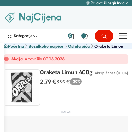
Prijava ili registracija
Kategorije
0
Početna
Bezalkoholna pića
Ostala pića
Oraketa Limun
Akcija je završila 07.06.2026.
Oraketa Limun 400g
Akcija Žabac (01.06)
2,79 €
3,99 €
-
30
%
OGLAS