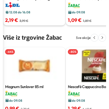
Caramel
250 ml
12.08 do 16.08
do 09.08
2,19 €
1,09 €
3,99 €
1,89 €
Više iz trgovine Žabac
Sve akcije
-
64
%
-
80
%
Magnum Sunlover
85 ml
Nescafé Cappuccino Box
g
do 09.08
do 09.08
0,99 €
1,29 €
2,79 €
6,49 €