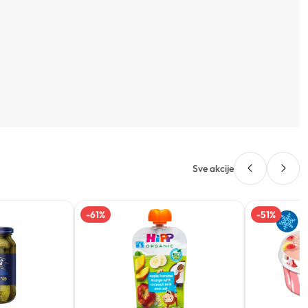
Sve akcije
-
61
%
-
51
%