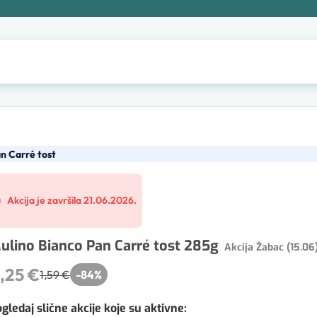
n Carré tost
Akcija je završila 21.06.2026.
ulino Bianco Pan Carré tost 285g
Akcija Žabac (15.06
,25 €
1,59 €
-
84
%
gledaj slične akcije koje su aktivne
: