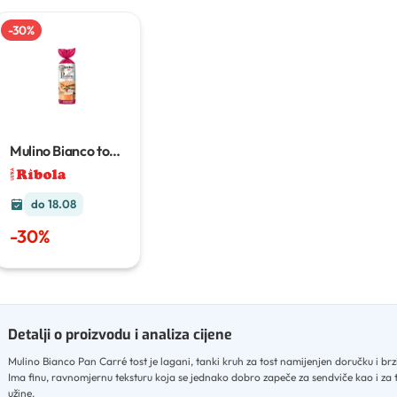
-
30
%
Mulino Bianco tost
i kruh
do 18.08
-
30
%
Detalji o proizvodu i analiza cijene
Mulino Bianco Pan Carré tost je lagani, tanki kruh za tost namijenjen doručku i b
Ima finu, ravnomjernu teksturu koja se jednako dobro zapeče za sendviče kao i za 
užine
.