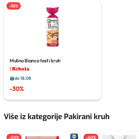
-
30
%
Mulino Bianco tost i kruh
do 18.08
-
30
%
Više iz kategorije Pakirani kruh
-
50
%
-
40
%