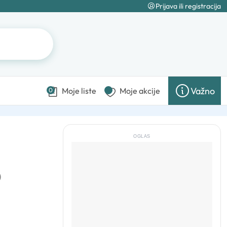
Prijava ili registracija
Važno
Moje liste
Moje akcije
0
OGLAS
)