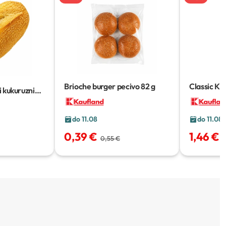
Brioche burger pecivo
82 g
Classic K
 kukuruzni
500 g
do 11.08
do 11.08
0,39 €
1,46 €
*
0,55 €