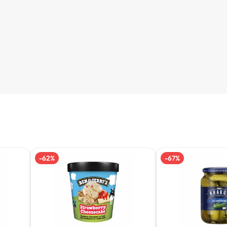
-
62
%
-
67
%