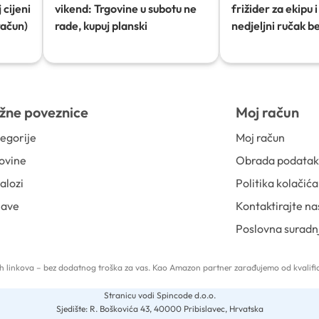
 cijeni
vikend: Trgovine u subotu ne
frižider za ekipu i 
račun)
rade, kupuj planski
nedjeljni ručak b
žne poveznice
Moj račun
egorije
Moj račun
ovine
Obrada podata
alozi
Politika kolačića
jave
Kontaktirajte na
Poslovna suradn
 tih linkova – bez dodatnog troška za vas. Kao Amazon partner zarađujemo od kvalific
Stranicu vodi Spincode d.o.o.
Sjedište: R. Boškovića 43, 40000 Pribislavec, Hrvatska