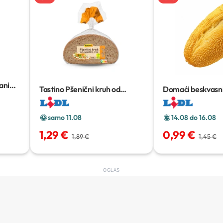
ani
Tastino Pšenični kruh od
Domaći beskvasni
cjelovitog zrna
500 g
kruh
400 g
samo 11.08
14.08 do 16.08
1,29 €
0,99 €
1,89 €
1,45 €
OGLAS