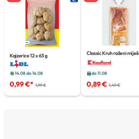
Classic Kruh raženi miješ
Kajzerice
12 x 63 g
rezani
500 g
14.08 do 16.08
do 11.08
0,99 €
*
0,89 €
1,99 €
1,49 €