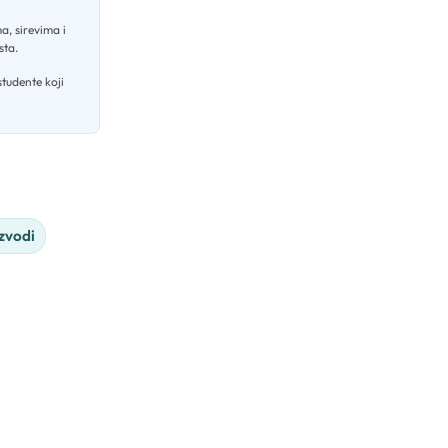
a, sirevima i
sta
.
studente koji
izvodi