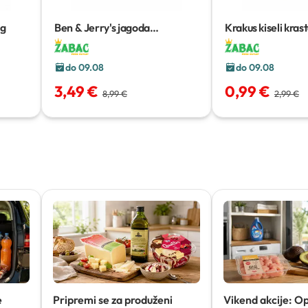
 g
Ben & Jerry's jagoda
Krakus kiseli kras
cheesecake
465 ml
do 09.08
do 09.08
3,49 €
0,99 €
8,99 €
2,99 €
e
Pripremi se za produženi
Vikend akcije: O