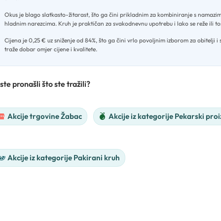
Okus je blago slatkasto-žitarast, što ga čini prikladnim za kombiniranje s namazim
hladnim narezcima
.
Kruh je praktičan za svakodnevnu upotrebu i lako se reže ili to
Cijena je 0,25 € uz sniženje od 84%, što ga čini vrlo povoljnim izborom za obitelji i 
traže dobar omjer cijene i kvalitete.
ste pronašli što ste tražili?
Akcije trgovine Žabac
Akcije iz kategorije Pekarski pro
Akcije iz kategorije Pakirani kruh