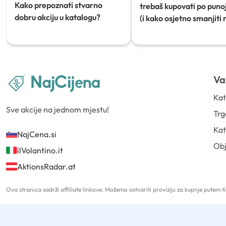
Kako prepoznati stvarno
trebaš kupovati po punoj
dobru akciju u katalogu?
(i kako osjetno smanjiti 
Va
Kat
Sve akcije na jednom mjestu!
Trg
Kat
NajCena.si
Ob
ilVolantino.it
AktionsRadar.at
Ova stranica sadrži affiliate linkove. Možemo ostvariti proviziju za kupnje putem