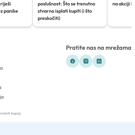
riješi
poslušnost: Što se trenutno
na akciji 
ez panike
stvarno isplati kupiti (i što
preskočiti)
Pratite nas na mrežama
ka
s
ja
iranih kupnji.