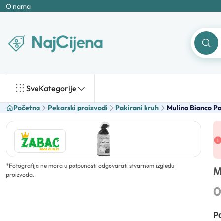
O nama
Sve
Kategorije
Početna
Pekarski proizvodi
Pakirani kruh
Mulino Bianco Pa
*
Fotografija ne mora u potpunosti odgovarati stvarnom izgledu
M
proizvoda.
0
Po