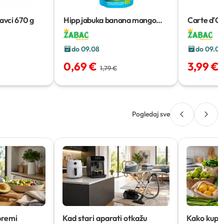
tavci
670 g
Hipp jabuka banana mango
Carte d'Or
kokos zob
100 g
Spritz i Pi
do 09.08
do 09.08
0,69 €
3,99 €
1,79 €
Pogledaj sve
premi
Kad stari aparati otkažu
Kako kupov