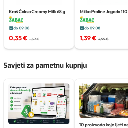
Kraš Čoksa Creamy Milk
68 g
Milka Praline Jagoda
110
do 09.08
do 09.08
0,35 €
1,39 €
1,39 €
4,99 €
Savjeti za pametnu kupnju
10 proizvoda koje ljeti n