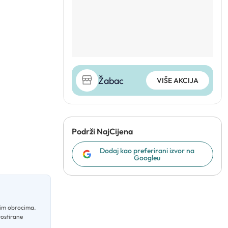
Žabac
VIŠE AKCIJA
Podrži NajCijena
Dodaj kao preferirani izvor na
Googleu
rzim obrocima
.
tostirane