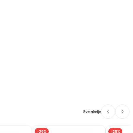
Sve akcije
-
29
%
-
25
%