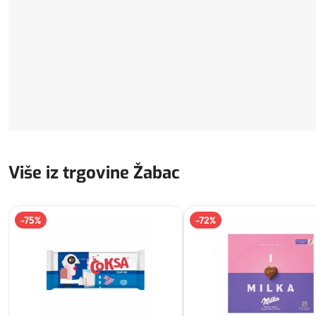
Više iz trgovine Žabac
-
75
%
-
72
%