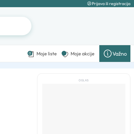
Prijava ili registracija
Važno
Moje liste
Moje akcije
0
OGLAS