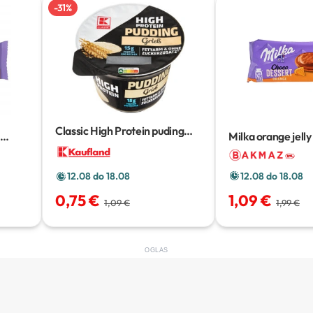
-
31
%
Classic High Protein puding
o
Milka orange jell
200 g
147 g
12.08 do 18.08
12.08 do 18.08
1,09 €
0,75 €
1,99 €
1,09 €
OGLAS