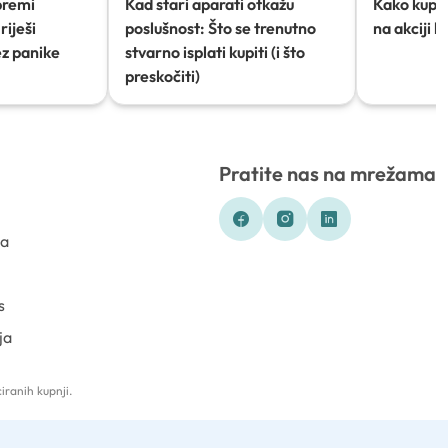
premi
Kad stari aparati otkažu
Kako kupov
riješi
poslušnost: Što se trenutno
na akciji 
ez panike
stvarno isplati kupiti (i što
preskočiti)
Pratite nas na mrežama
ka
s
ja
iranih kupnji.