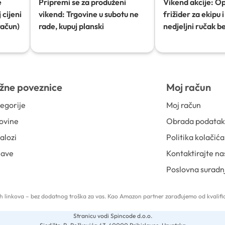
e
Pripremi se za produženi
Vikend akcije: O
 cijeni
vikend: Trgovine u subotu ne
frižider za ekipu i 
račun)
rade, kupuj planski
nedjeljni ručak b
žne poveznice
Moj račun
egorije
Moj račun
ovine
Obrada podata
alozi
Politika kolačića
jave
Kontaktirajte na
Poslovna suradn
 tih linkova – bez dodatnog troška za vas. Kao Amazon partner zarađujemo od kvalific
Stranicu vodi Spincode d.o.o.