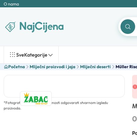
O nama
Sve
Kategorije
Početna
Mliječni proizvodi i jaja
Mliječni deserti
Müller Ris
*
Fotografija ne mora u potpunosti odgovarati stvarnom izgledu
M
proizvoda.
0
Po