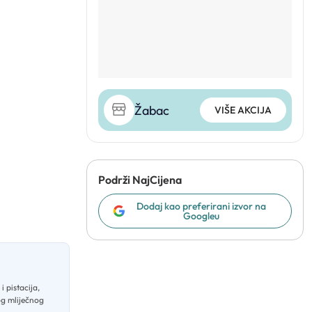
Žabac
VIŠE AKCIJA
Podrži NajCijena
Dodaj kao preferirani izvor na
Googleu
 pistacija,
og mliječnog