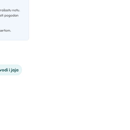
orašastu notu
.
nosti pogodan
esertom.
vodi i jaja