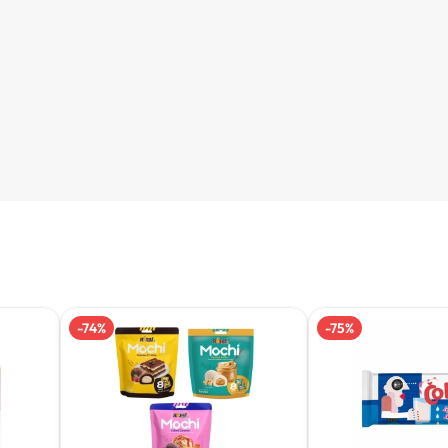
-
74
%
-
75
%