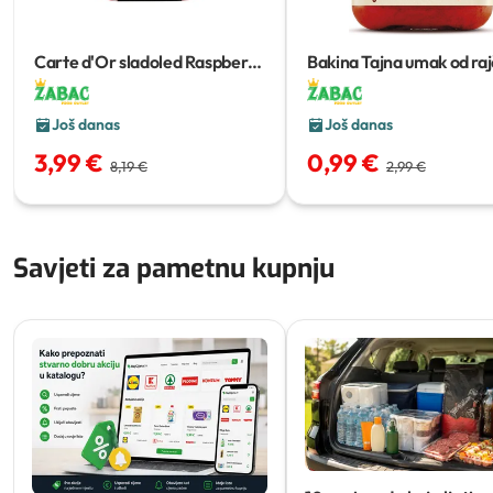
Carte d'Or sladoled Raspberry
Bakina Tajna umak od raj
Spritz i Pistachio Delight
825 g
ljuti
300 g
Još danas
Još danas
3,99 €
0,99 €
8,19 €
2,99 €
Savjeti za pametnu kupnju