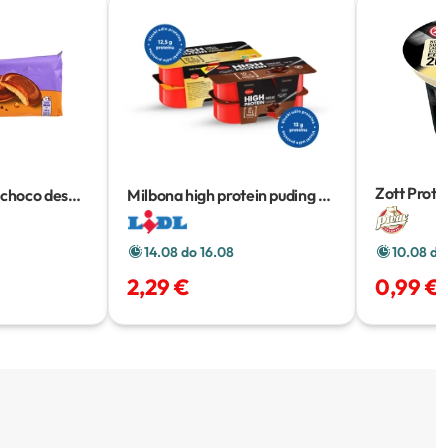
Zott Prote
y choco desert
Milbona high protein puding
4
x 125 g
14.08 do 16.08
10.08 do
2,29 €
0,99 €