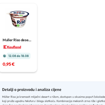
Muller Riso desert
200 g
12.08 do 18.08
0,95 €
Detalji o proizvodu i analiza cijene
Müller Riso je kremasti mliječni desert s rižom, dostupan u okusima poput čokolade i
koji pruža ugodnu teksturu i blagu slatkoću
.
Kombinacija mekanih zrna riže i glatk