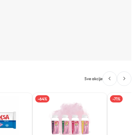
Sve akcije
-
64
%
-
71
%