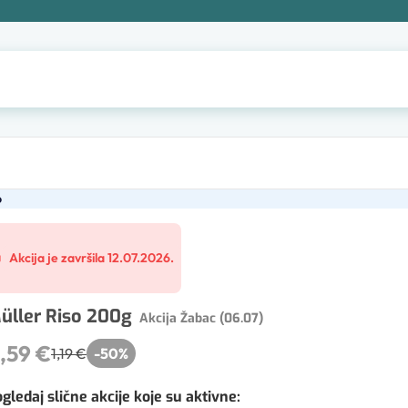
o
Akcija je završila 12.07.2026.
üller Riso 200g
Akcija Žabac (06.07)
,59 €
1,19 €
-
50
%
gledaj slične akcije koje su aktivne
: