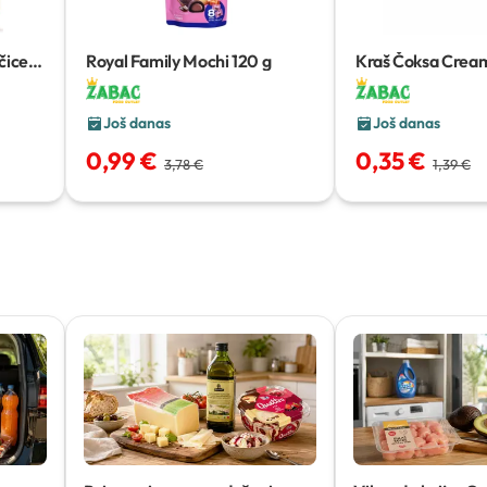
čice
Royal Family Mochi
120 g
Kraš Čoksa Cream
Još danas
Još danas
0,99 €
0,35 €
3,78 €
1,39 €