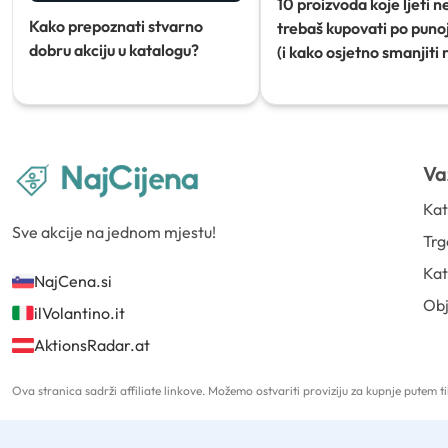
10 proizvoda koje ljeti n
Kako prepoznati stvarno
trebaš kupovati po punoj
dobru akciju u katalogu?
(i kako osjetno smanjiti 
Va
Kat
Sve akcije na jednom mjestu!
Trg
Kat
NajCena.si
Ob
ilVolantino.it
AktionsRadar.at
Ova stranica sadrži affiliate linkove. Možemo ostvariti proviziju za kupnje putem