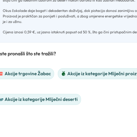
sloja čini ga idealnim izborom za desert nakon obroka ili kao zasitan međuobrok
.
Okus čokolade daje bogat i dekadentan doživljaj, dok pistacija donosi zanimljivu 
Proizvod je praktičan za ponijeti i posluživati, a zbog umjerene energetske vrijed
je i za užinu
.
Cijena iznosi 0,59 €, uz jasno istaknuti popust od 50 %, što ga čini pristupačnim d
ste pronašli što ste tražili?
Akcije trgovine Žabac
Akcije iz kategorije Mliječni proiz
Akcije iz kategorije Mliječni deserti