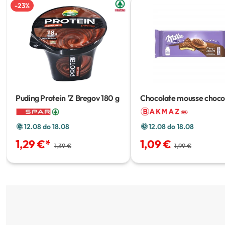
-
23
%
Puding Protein 'Z Bregov
180 g
Chocolate mousse choc
desert
128 g
12.08 do 18.08
12.08 do 18.08
1,29 €
*
1,09 €
1,39 €
1,99 €