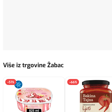
Više iz trgovine Žabac
-
51
%
-
66
%