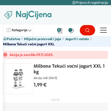
Prijava ili registracija
Kategorije
0
Početna
Mliječni proizvodi i jaja
Jogurti i ostalo
Milbona Tekući voćni jogurt XXL
Akcija je završila 09.11.2025.
Milbona Tekući voćni jogurt XXL 1
kg
Akcija Lidl (06.11)
1,99 €
OGLAS