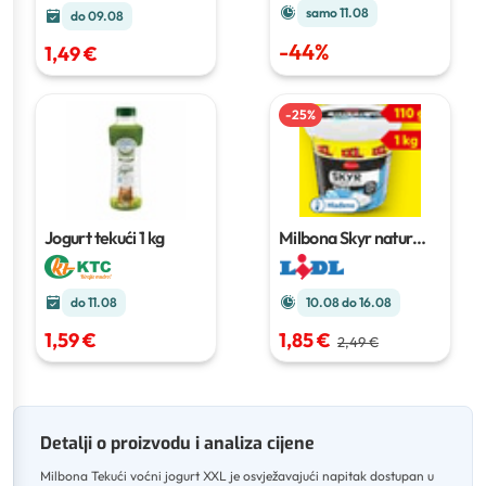
samo 11.08
do 09.08
-
44
%
1,49 €
-
25
%
Jogurt tekući
1 kg
Milbona Skyr natur
XXL
1 kg
do 11.08
10.08 do 16.08
1,59 €
1,85 €
2,49 €
Detalji o proizvodu i analiza cijene
Milbona Tekući voćni jogurt XXL je osvježavajući napitak dostupan u