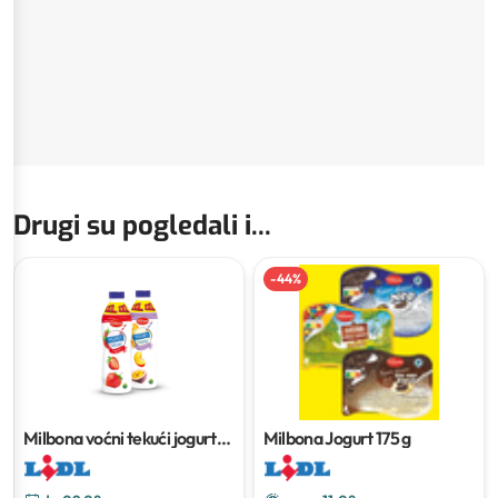
Drugi su pogledali i...
-
44
%
Milbona voćni tekući jogurt
Milbona Jogurt
175 g
XXL
1 kg