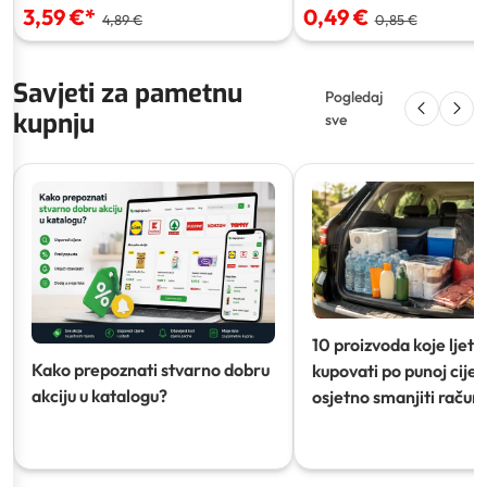
3,59 €
*
0,49 €
4,89 €
0,85 €
Savjeti za pametnu
Pogledaj
kupnju
sve
10 proizvoda koje ljeti
Kako prepoznati stvarno dobru
kupovati po punoj cijeni
akciju u katalogu?
osjetno smanjiti račun)