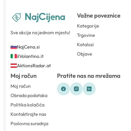
Važne poveznice
Kategorije
Sve akcije na jednom mjestu!
Trgovine
Katalozi
NajCena.si
Objave
ilVolantino.it
AktionsRadar.at
Moj račun
Pratite nas na mrežama
Moj račun
Obrada podataka
Politika kolačića
Kontaktirajte nas
Poslovna suradnja