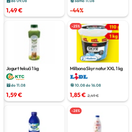
do 09.08
samo 11.08
1,49 €
-
44
%
-
25
%
Jogurt tekući
1 kg
Milbona Skyr natur XXL
1 kg
do 11.08
10.08 do 16.08
1,59 €
1,85 €
2,49 €
-
28
%