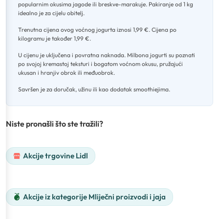
popularnim okusima jagode ili breskve-marakuje
.
Pakiranje od 1 kg
idealno je za cijelu obitelj
.
Trenutna cijena ovog voćnog jogurta iznosi 1,99 €
.
Cijena po
kilogramu je također 1,99 €
.
U cijenu je uključena i povratna naknada
.
Milbona jogurti su poznati
po svojoj kremastoj teksturi i bogatom voćnom okusu, pružajući
ukusan i hranjiv obrok ili međuobrok
.
Savršen je za doručak, užinu ili kao dodatak smoothiejima.
Niste pronašli što ste tražili?
Akcije trgovine Lidl
Akcije iz kategorije Mliječni proizvodi i jaja