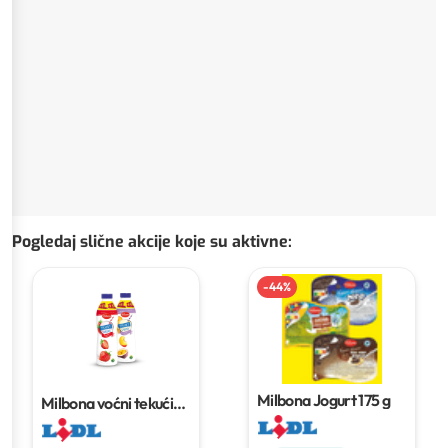
Pogledaj slične akcije koje su aktivne
:
-
44
%
Milbona Jogurt
175 g
Milbona voćni tekući
jogurt XXL
1 kg