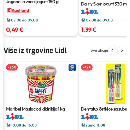
Jogobella voćni jogurt
150 g
Dairly Skyr jogurt
330 ml
07.08 do 09.08
07.08 do 09.08
1,39 €
0,49 €
Više iz trgovine Lidl
Sve akcije
-
26
%
-
42
%
Maribel Maslac od kikirikija
1 kg
Dentalux četkice za zube c
kom
10.08 do 16.08
samo 11.08