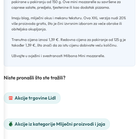
pakirane u pakiranju od 150 g
.
Ove mini mozzarelle su savršene za
caprese salate, predjela, tjestenine ili kao dodatak pizzama
.
Imaju blag, mliječni okus i mekanu teksturu
.
Ova XXL verzija nudi 20%
više proizvoda gratis, što je čini izvrsnim izborom za veće obroke ili
obiteljska okupljanja
.
Trenutna cijena iznosi 1,39 €
.
Redovna cijena za pakiranje od 125 g je
također 1,39 €, što znači da za istu cijenu dobivate veću količinu
.
Uživajte u svježini i svestranosti Milbona Mini mozzarelle.
Niste pronašli što ste tražili?
Akcije trgovine Lidl
Akcije iz kategorije Mliječni proizvodi i jaja