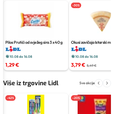
-
30
%
Pilos Prutići od svježeg sira
3 x 40 g
Okusi zavičaja Istarski mlad
g
10.08 do 16.08
10.08 do 16.08
1,29 €
3,79 €
5,49 €
Više iz trgovine Lidl
Sve akcije
-
42
%
-
20
%