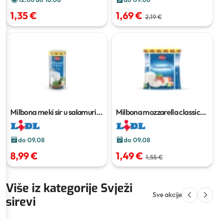
1,35 €
1,69 €
2,19 €
Milbona meki sir u salamuri
Milbona mozzarella classic
XXL
1.2 kg
XXL
250 g
do 09.08
do 09.08
8,99 €
1,49 €
1,55 €
Više iz kategorije Svježi
Sve akcije
sirevi