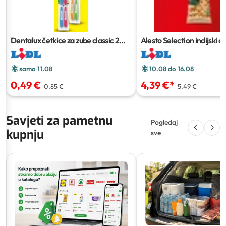
Dentalux četkice za zube classic
2
Alesto Selection indijski o
kom
500 g
samo 11.08
10.08 do 16.08
0,49 €
4,39 €
*
0,85 €
5,49 €
Savjeti za pametnu
Pogledaj
kupnju
sve