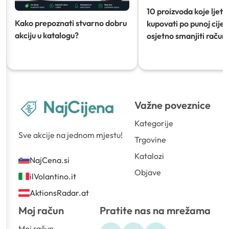
10 proizvoda koje ljeti
Kako prepoznati stvarno dobru
kupovati po punoj cijeni
akciju u katalogu?
osjetno smanjiti račun)
Važne poveznice
Kategorije
Sve akcije na jednom mjestu!
Trgovine
Katalozi
NajCena.si
Objave
ilVolantino.it
AktionsRadar.at
Moj račun
Pratite nas na mrežama
Moj račun