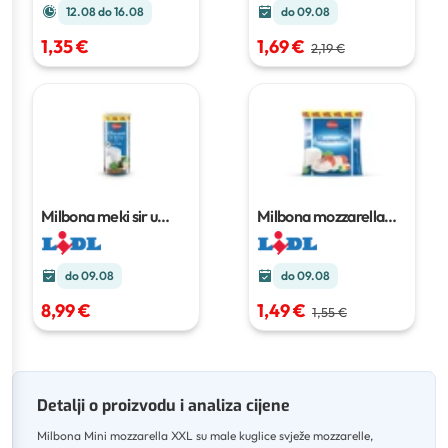
12.08 do 16.08
do 09.08
1,35 €
1,69 €
2,19 €
Milbona meki sir u
Milbona mozzarella
salamuri XXL
1.2 kg
classic XXL
250 g
do 09.08
do 09.08
8,99 €
1,49 €
1,55 €
Detalji o proizvodu i analiza cijene
Milbona Mini mozzarella XXL su male kuglice svježe mozzarelle,