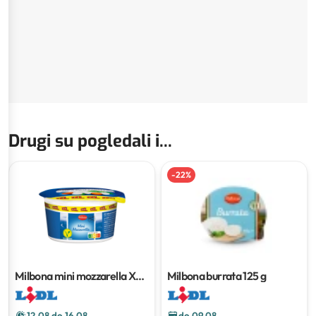
Drugi su pogledali i...
-
22
%
Milbona mini mozzarella XXL
Milbona burrata
125 g
150 g
12.08 do 16.08
do 09.08