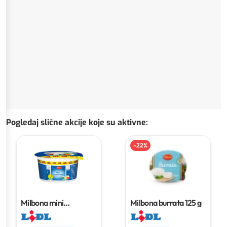
Pogledaj slične akcije koje su aktivne
:
-
22
%
Milbona mini
Milbona burrata
125 g
mozzarella XXL
150 g