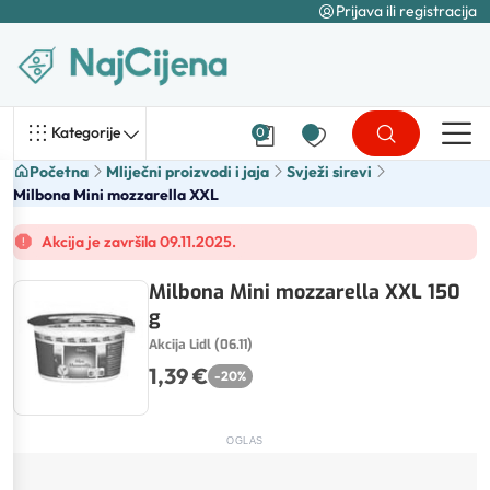
Prijava ili registracija
Kategorije
0
Početna
Mliječni proizvodi i jaja
Svježi sirevi
Milbona Mini mozzarella XXL
Akcija je završila 09.11.2025.
Milbona Mini mozzarella XXL 150
g
Akcija Lidl (06.11)
1,39 €
-
20
%
OGLAS