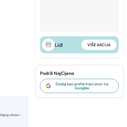
Lidl
VIŠE AKCIJA
Podrži NajCijena
Dodaj kao preferirani izvor na
Googleu
blagog okusa i