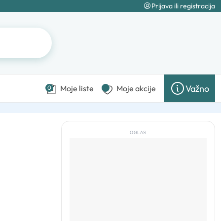
Prijava ili registracija
Važno
Moje liste
Moje akcije
0
OGLAS