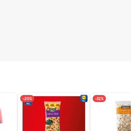
-
20
%
-
32
%