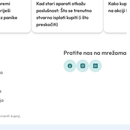
premi
Kad stari aparati otkažu
Kako kupov
riješi
poslušnost: Što se trenutno
na akciji 
ez panike
stvarno isplati kupiti (i što
preskočiti)
Pratite nas na mrežama
ka
s
ja
iranih kupnji.