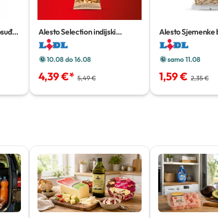
osuđa
Alesto Selection indijski
Alesto Sjemenke
oraščići XXL
500 g
g
10.08 do 16.08
samo 11.08
4,39 €
*
1,59 €
5,49 €
2,35 €