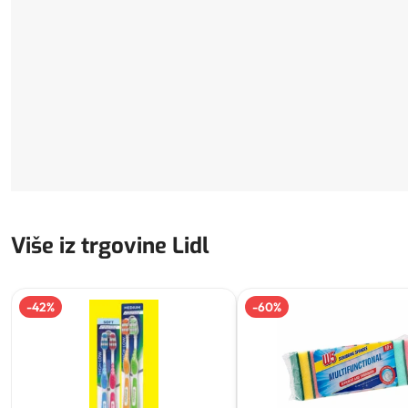
Više iz trgovine Lidl
-
42
%
-
60
%