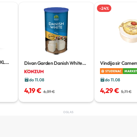
-
24
%
XXL
Divan Garden Danish White
Vindija sir Came
800 g
do 11.08
do 11.08
4,19 €
4,29 €
6,39 €
5,71 €
OGLAS