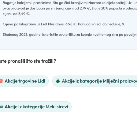
Bogat je kalcijem i proteinima, što ga čini hranjivim izborom za cijelu obitelj
.
Uz Lid
ovaj proizvod je dostupan po sniženoj cijeni od 2,79 €, što je 20% popusta u odno
cijenu od 3,49 €
.
Cijena po kilogramu uz Lidl Plus iznosi 6,98 €
.
Ponuda vrijedi do nedjelje, 9
.
Studenog 2023. godine
.
Iskoristite ovu priliku za kupnju kvalitetnog sira po povoljno
ste pronašli što ste tražili?
Akcije trgovine Lidl
Akcije iz kategorije Mliječni proizvod
Akcije iz kategorije Meki sirevi