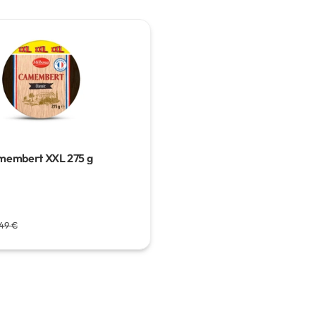
amembert XXL
275 g
49 €