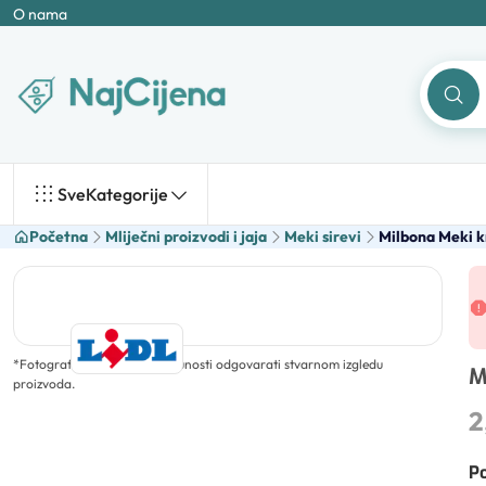
O nama
Sve
Kategorije
Početna
Mliječni proizvodi i jaja
Meki sirevi
Milbona Meki kr
*
Fotografija ne mora u potpunosti odgovarati stvarnom izgledu
M
proizvoda.
2
Po