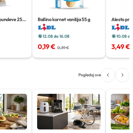
 bundeve
250
Ballino kornet vanilija
55 g
Alesto prže
12.08 do 16.08
10.08 do
0,19 €
3,49 €
0,39 €
Pogledaj sve