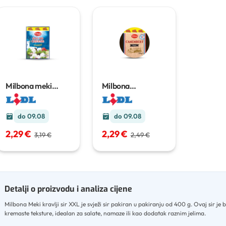
Milbona meki
Milbona
kravlji sir XXL
400
Camembert XXL
g
275 g
do 09.08
do 09.08
2,29 €
2,29 €
3,19 €
2,49 €
Detalji o proizvodu i analiza cijene
Milbona Meki kravlji sir XXL je svježi sir pakiran u pakiranju od 400 g
.
Ovaj sir je 
kremaste teksture, idealan za salate, namaze ili kao dodatak raznim jelima
.