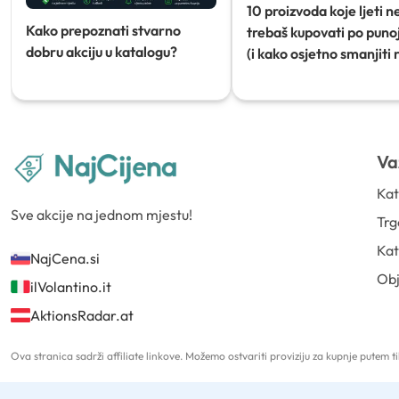
10 proizvoda koje ljeti n
Kako prepoznati stvarno
trebaš kupovati po punoj
dobru akciju u katalogu?
(i kako osjetno smanjiti 
Va
Kat
Sve akcije na jednom mjestu!
Trg
Kat
NajCena.si
Ob
ilVolantino.it
AktionsRadar.at
Ova stranica sadrži affiliate linkove. Možemo ostvariti proviziju za kupnje putem