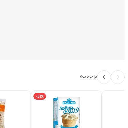
Sve akcije
-
51
%