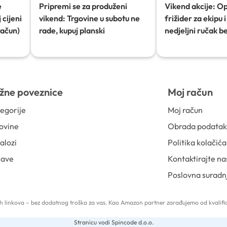
e
Pripremi se za produženi
Vikend akcije: O
 cijeni
vikend: Trgovine u subotu ne
frižider za ekipu i 
račun)
rade, kupuj planski
nedjeljni ručak b
žne poveznice
Moj račun
egorije
Moj račun
ovine
Obrada podata
alozi
Politika kolačića
jave
Kontaktirajte na
Poslovna suradn
 tih linkova – bez dodatnog troška za vas. Kao Amazon partner zarađujemo od kvalific
Stranicu vodi Spincode d.o.o.