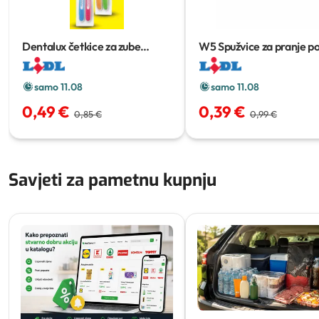
Dentalux četkice za zube
W5 Spužvice za pranje p
classic
2 kom
10 kom
samo 11.08
samo 11.08
0,49 €
0,39 €
0,85 €
0,99 €
Savjeti za pametnu kupnju