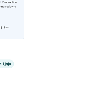
l Plus karticu,
su na redovnu
j cijeni.
i i jaja