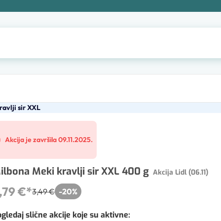
avlji sir XXL
Akcija je završila 09.11.2025.
ilbona Meki kravlji sir XXL 400 g
Akcija Lidl (06.11)
,79 €
*
3,49 €
-
20
%
gledaj slične akcije koje su aktivne
: