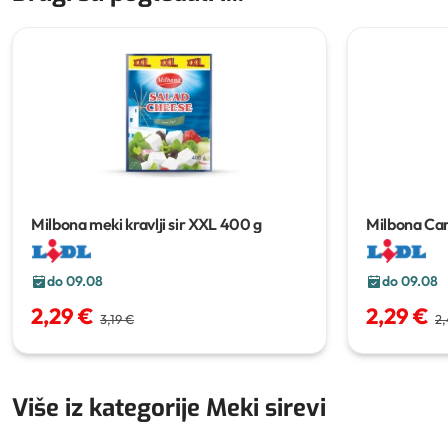
Milbona meki kravlji sir XXL
400 g
Milbona C
do 09.08
do 09.08
2,29 €
2,29 €
3,19 €
2,
Više iz kategorije Meki sirevi