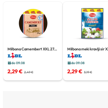
Milbona Camembert XXL
275
Milbona meki kravlji sir 
g
400 g
do 09.08
do 09.08
2,29 €
2,29 €
2,49 €
3,19 €