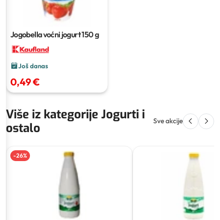
Jogobella voćni jogurt
150 g
Još danas
0,49 €
Više iz kategorije Jogurti i
Sve akcije
ostalo
-
26
%