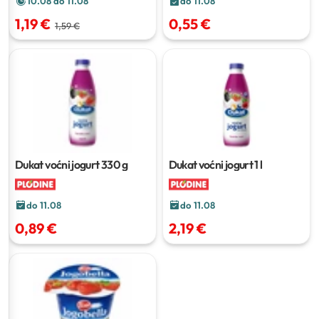
10.08 do 11.08
do 11.08
1,19 €
0,55 €
1,59 €
Dukat voćni jogurt
330 g
Dukat voćni jogurt
1 l
do 11.08
do 11.08
0,89 €
2,19 €