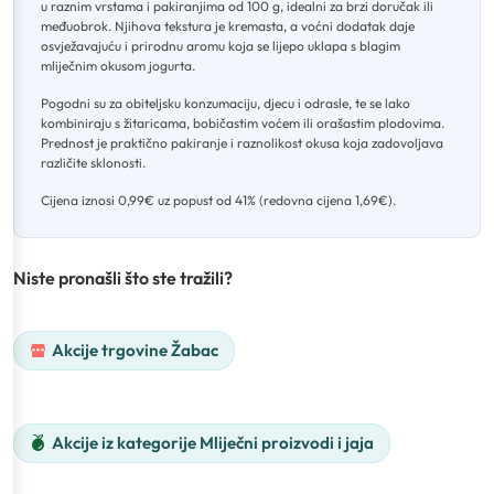
u raznim vrstama i pakiranjima od 100 g, idealni za brzi doručak ili
međuobrok
.
Njihova tekstura je kremasta, a voćni dodatak daje
osvježavajuću i prirodnu aromu koja se lijepo uklapa s blagim
mliječnim okusom jogurta
.
Pogodni su za obiteljsku konzumaciju, djecu i odrasle, te se lako
kombiniraju s žitaricama, bobičastim voćem ili orašastim plodovima
.
Prednost je praktično pakiranje i raznolikost okusa koja zadovoljava
različite sklonosti
.
Cijena iznosi 0,99€ uz popust od 41% (redovna cijena 1,69€).
Niste pronašli što ste tražili?
Akcije trgovine Žabac
Akcije iz kategorije Mliječni proizvodi i jaja