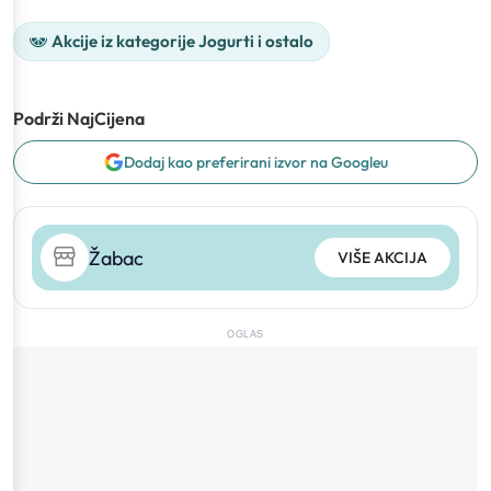
Akcije iz kategorije Jogurti i ostalo
Podrži NajCijena
Dodaj kao preferirani izvor na Googleu
Žabac
VIŠE AKCIJA
OGLAS