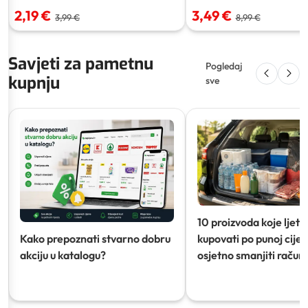
2,19 €
3,49 €
3,99 €
8,99 €
Savjeti za pametnu
Pogledaj
kupnju
sve
10 proizvoda koje ljeti
Kako prepoznati stvarno dobru
kupovati po punoj cijeni
akciju u katalogu?
osjetno smanjiti račun)