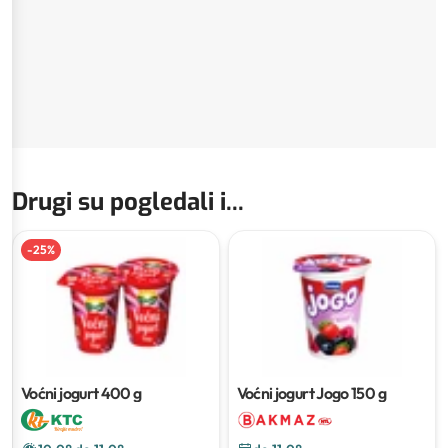
Drugi su pogledali i...
-
25
%
Voćni jogurt
400 g
Voćni jogurt Jogo
150 g