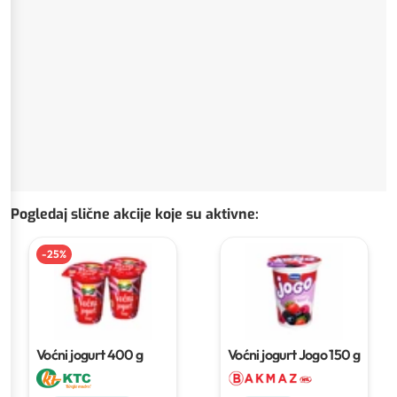
Pogledaj slične akcije koje su aktivne
:
-
25
%
Voćni jogurt
400 g
Voćni jogurt Jogo
150 g