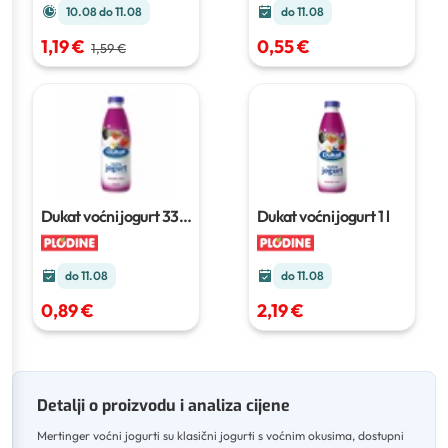
10.08 do 11.08
do 11.08
1,19 €
0,55 €
1,59 €
Dukat voćni jogurt
330
Dukat voćni jogurt
1 l
g
do 11.08
do 11.08
0,89 €
2,19 €
Detalji o proizvodu i analiza cijene
Mertinger voćni jogurti su klasični jogurti s voćnim okusima, dostupni