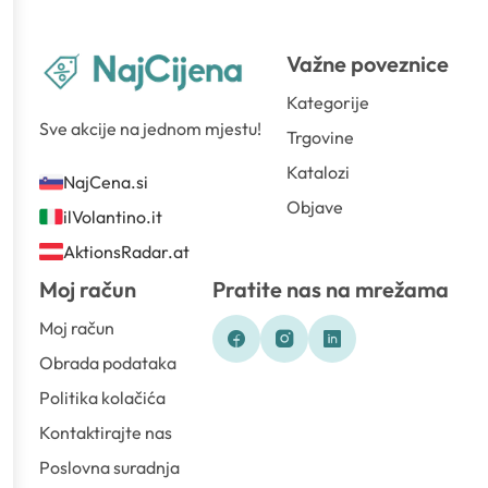
Važne poveznice
Kategorije
Sve akcije na jednom mjestu!
Trgovine
Katalozi
NajCena.si
Objave
ilVolantino.it
AktionsRadar.at
Moj račun
Pratite nas na mrežama
Moj račun
Obrada podataka
Politika kolačića
Kontaktirajte nas
Poslovna suradnja