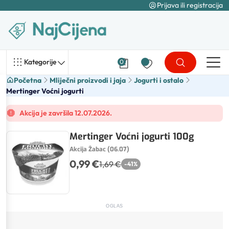
Prijava ili registracija
Kategorije
0
Početna
Mliječni proizvodi i jaja
Jogurti i ostalo
Mertinger Voćni jogurti
Akcija je završila 12.07.2026.
Mertinger Voćni jogurti 100g
Akcija Žabac (06.07)
0,99 €
1,69 €
-
41
%
OGLAS