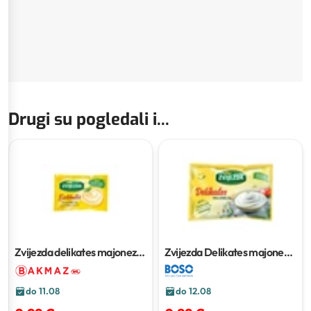
Drugi su pogledali i...
Zvijezda delikates majoneza
Zvijezda Delikates majoneza
85 g
85 g
do 11.08
do 12.08