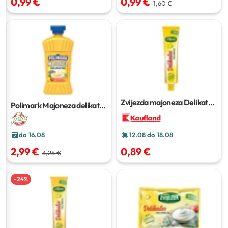
0,99 €
0,99 €
1,60 €
Zvijezda majoneza Delikates
Polimark Majoneza delikates
85g ili 95g
500ml
do 16.08
12.08 do 18.08
2,99 €
0,89 €
3,25 €
-
24
%