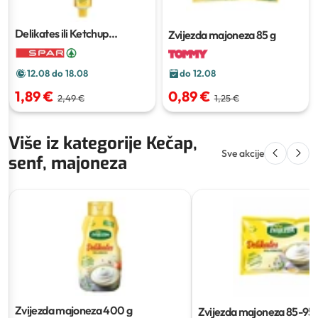
Delikates ili Ketchup
Zvijezda majoneza
85 g
Majoneza Zvijezda
165 g
12.08 do 18.08
do 12.08
1,89 €
0,89 €
2,49 €
1,25 €
Više iz kategorije Kečap,
Sve akcije
senf, majoneza
Zvijezda majoneza
400 g
Zvijezda majoneza
85-95 