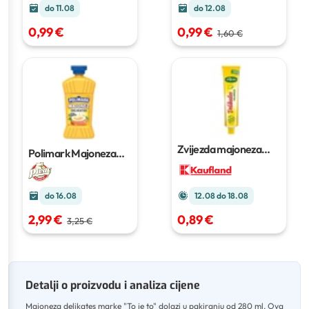
do 11.08
do 12.08
0,99 €
0,99 €
1,60 €
Zvijezda majoneza
Polimark Majoneza
Delikates
85g ili 95g
delikates
500ml
do 16.08
12.08 do 18.08
2,99 €
0,89 €
3,25 €
Detalji o proizvodu i analiza cijene
Majoneza delikates marke "To je to" dolazi u pakiranju od 280 ml
.
Ova