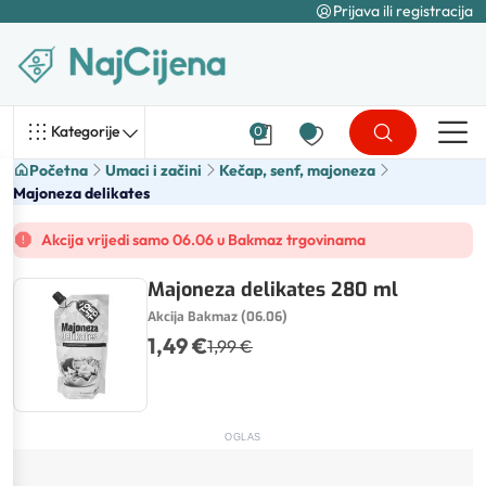
Prijava ili registracija
Kategorije
0
Početna
Umaci i začini
Kečap, senf, majoneza
Majoneza delikates
Akcija vrijedi samo 06.06 u Bakmaz trgovinama
Majoneza delikates 280 ml
Akcija Bakmaz (06.06)
1,49 €
1,99 €
OGLAS