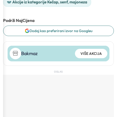
Akcije iz kategorije Kečap, senf, majoneza
Podrži NajCijena
Dodaj kao preferirani izvor na Googleu
Bakmaz
VIŠE AKCIJA
OGLAS