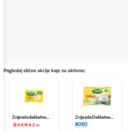
Pogledaj slične akcije koje su aktivne
:
Zvijezda delikates
Zvijezda Delikates
majoneza
85 g
majoneza
85 g