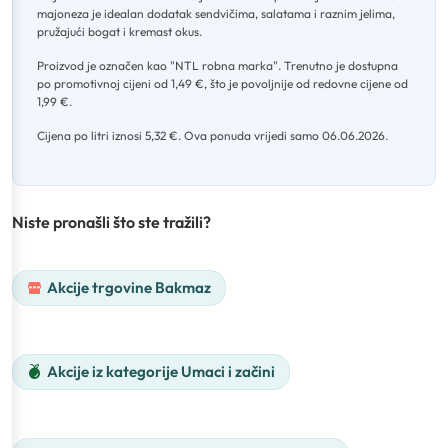
majoneza je idealan dodatak sendvičima, salatama i raznim jelima,
pružajući bogat i kremast okus
.
Proizvod je označen kao "NTL robna marka"
.
Trenutno je dostupna
po promotivnoj cijeni od 1,49 €, što je povoljnije od redovne cijene od
1,99 €
.
Cijena po litri iznosi 5,32 €
.
Ova ponuda vrijedi samo 06.06.2026.
Niste pronašli što ste tražili?
Akcije trgovine Bakmaz
Akcije iz kategorije Umaci i začini