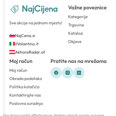
Važne poveznice
Kategorije
Sve akcije na jednom mjestu!
Trgovine
Katalozi
NajCena.si
Objave
ilVolantino.it
AktionsRadar.at
Moj račun
Pratite nas na mrežama
Moj račun
Obrada podataka
Politika kolačića
Kontaktirajte nas
Poslovna suradnja
Ova stranica sadrži affiliate linkove. Možemo ostvariti proviziju za kupnje