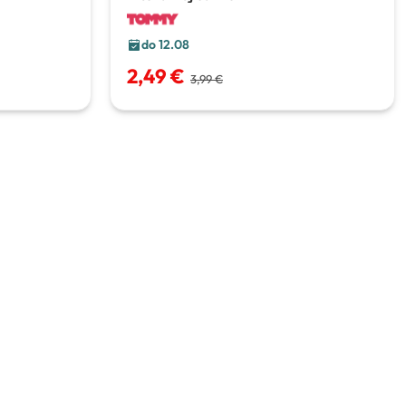
do 12.08
2,49 €
3,99 €