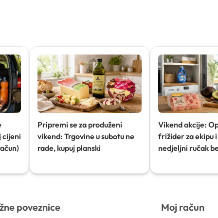
e
Pripremi se za produženi
Vikend akcije: O
 cijeni
vikend: Trgovine u subotu ne
frižider za ekipu i 
račun)
rade, kupuj planski
nedjeljni ručak b
žne poveznice
Moj račun