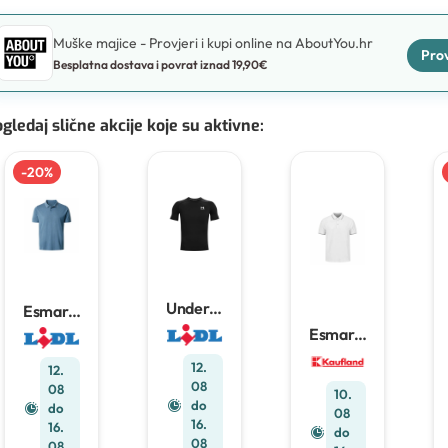
Muške majice - Provjeri i kupi online na AboutYou.hr
Prov
Besplatna dostava i povrat iznad 19,90€
gledaj slične akcije koje su aktivne
:
-
20
%
Under
Esmara
Armour
Men
Esmara
sportsk
muška
Men
a
polo
muška
12.
12.
majica
majica
polo
08
08
10.
majica
do
do
08
16.
16.
do
08
08