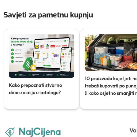
Savjeti za pametnu kupnju
10 proizvoda koje ljeti n
Kako prepoznati stvarno
trebaš kupovati po punoj
dobru akciju u katalogu?
(i kako osjetno smanjiti 
Va