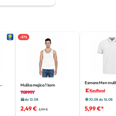
-
37
%
Esmara Men mušk
Muška majica
1 kom
majica
do 12.08
10.08 do 16.08
2,49 €
5,99 €
*
3,99 €