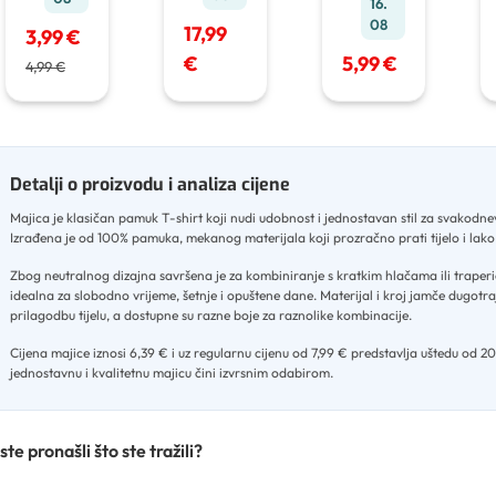
16.
08
17,99
3,99 €
5,99 €
€
4,99 €
Detalji o proizvodu i analiza cijene
Majica je klasičan pamuk T-shirt koji nudi udobnost i jednostavan stil za svakodn
Izrađena je od 100% pamuka, mekanog materijala koji prozračno prati tijelo i lak
Zbog neutralnog dizajna savršena je za kombiniranje s kratkim hlačama ili traper
idealna za slobodno vrijeme, šetnje i opuštene dane
.
Materijal i kroj jamče dugotra
prilagodbu tijelu, a dostupne su razne boje za raznolike kombinacije
.
Cijena majice iznosi 6,39 € i uz regularnu cijenu od 7,99 € predstavlja uštedu od 20
jednostavnu i kvalitetnu majicu čini izvrsnim odabirom.
ste pronašli što ste tražili?