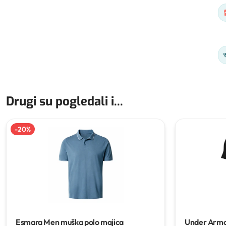
Drugi su pogledali i...
-
20
%
Esmara Men muška polo majica
Under Armo