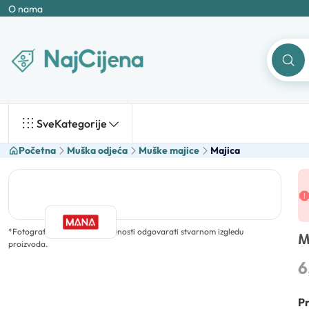
O nama
Sve
Kategorije
Početna
Muška odjeća
Muške majice
Majica
*
Fotografija ne mora u potpunosti odgovarati stvarnom izgledu
M
proizvoda.
6
Pr