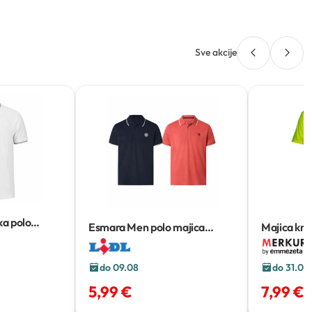
Sve akcije
a polo
Esmara Men polo majica
Majica kra
Komad
reflektira
do 09.08
do 31.08
5,99 €
7,99 €