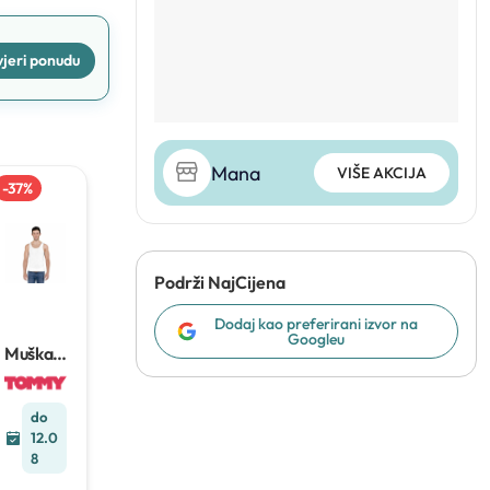
jeri ponudu
Mana
VIŠE AKCIJA
-
37
%
Podrži NajCijena
Dodaj kao preferirani izvor na
Googleu
Muška
majica
1
kom
do
12.0
8