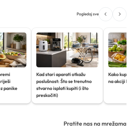
Pogledaj sve
premi
Kad stari aparati otkažu
Kako kupov
riješi
poslušnost: Što se trenutno
na akciji 
ez panike
stvarno isplati kupiti (i što
preskočiti)
Pratite nas na mrežama