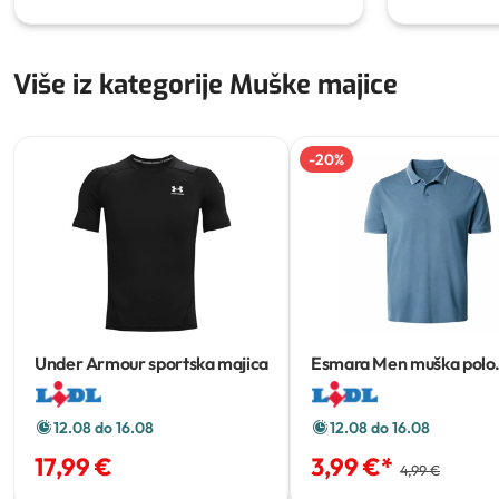
Više iz kategorije Muške majice
-
20
%
Under Armour sportska majica
Esmara Men muška polo
majica
12.08 do 16.08
12.08 do 16.08
17,99 €
3,99 €
*
4,99 €