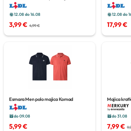
12.08 do 16.08
12.08 do 1
3,99 €
17,99 €
4,99 €
Esmara Men polo majica
Komad
Majica kratk
elementim
do 09.08
do 31.08
5,99 €
7,99 €
9,