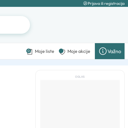
Prijava ili registracija
Važno
Moje liste
Moje akcije
0
OGLAS