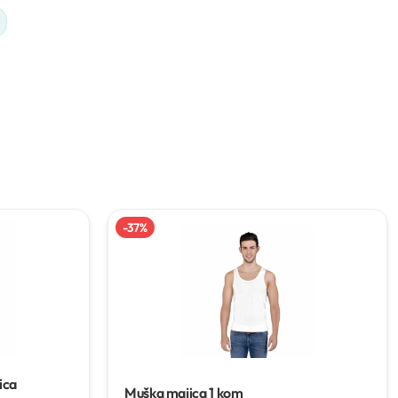
-
37
%
ica
Muška majica
1 kom