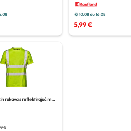
6.08
10.08 do 16.08
5,99 €
ih rukava s reflektirajućim
a
99 €