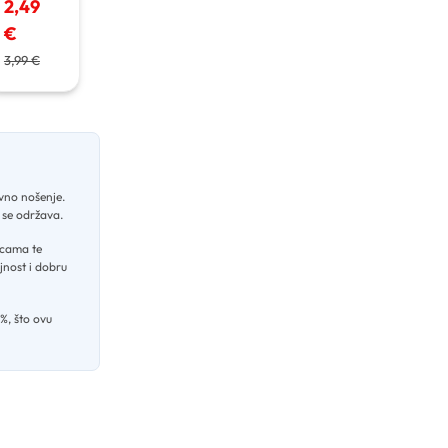
2,49
€
3,99 €
evno nošenje
.
o se održava
.
icama te
jnost i dobru
%, što ovu