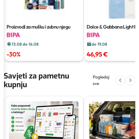
Proizvodi za mušku i zubnu njegu
Dolce & Gabbana Light Bl
13.08 do 16.08
do 19.08
-
30
%
46,95 €
Savjeti za pametnu
Pogledaj
kupnju
sve