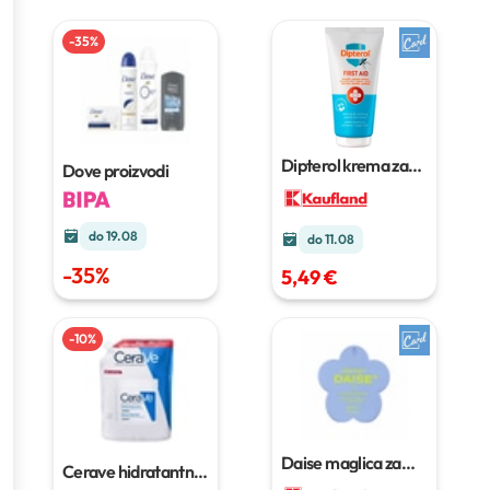
-
35
%
Dipterol krema za
Dove proizvodi
umirenje i njegu
kože
50 ml
do 19.08
do 11.08
-
35
%
5,49 €
-
10
%
Daise maglica za
Cerave hidratantna
tijelo
100 ml
krema
454 g