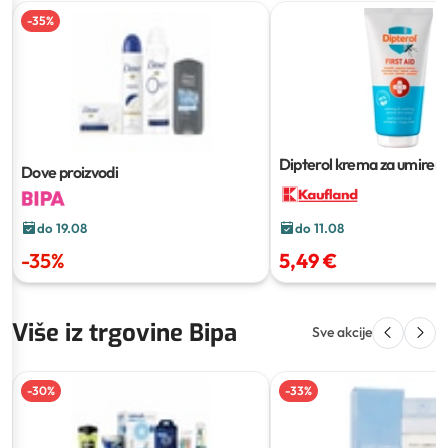
-
35
%
Dipterol krema za umirenje
Dove proizvodi
kože
50 ml
do 19.08
do 11.08
-
35
%
5,49 €
Više iz trgovine Bipa
Sve akcije
-
30
%
-
33
%