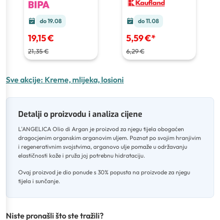
do 19.08
do 11.08
19,15 €
5,59 €
*
21,35 €
6,29 €
Sve akcije:
Kreme, mlijeka, losioni
Detalji o proizvodu i analiza cijene
L'ANGELICA Olio di Argan je proizvod za njegu tijela obogaćen
dragocjenim organskim arganovim uljem
.
Poznat po svojim hranjivim
i regenerativnim svojstvima, arganovo ulje pomaže u održavanju
elastičnosti kože i pruža joj potrebnu hidrataciju
.
Ovaj proizvod je dio ponude s 30% popusta na proizvode za njegu
tijela i sunčanje.
Niste pronašli što ste tražili?