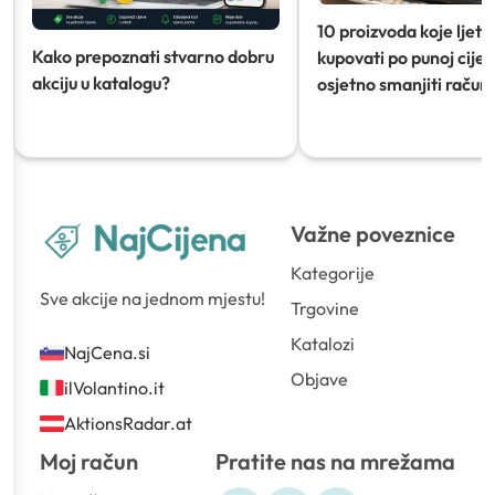
10 proizvoda koje ljeti
Kako prepoznati stvarno dobru
kupovati po punoj cijeni
akciju u katalogu?
osjetno smanjiti račun)
Važne poveznice
Kategorije
Sve akcije na jednom mjestu!
Trgovine
Katalozi
NajCena.si
Objave
ilVolantino.it
AktionsRadar.at
Moj račun
Pratite nas na mrežama