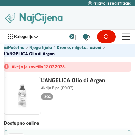
Prijava ili registracija
Kategorije
0
Početna
Njega tijela
Kreme, mlijeka, losioni
L'ANGELICA Olio di Argan
Akcija je završila 12.07.2026.
L'ANGELICA Olio di Argan
Akcija Bipa (09.07)
-
30
%
Dostupno online