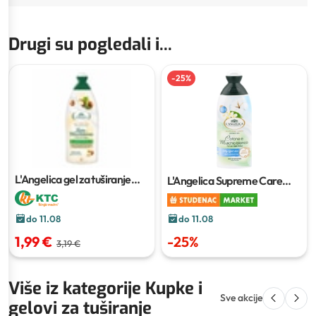
Drugi su pogledali i...
-
25
%
L'Angelica gel za tuširanje
L'Angelica Supreme Care
500 ml
Bath & Shower Gel
do 11.08
do 11.08
-
25
%
1,99 €
3,19 €
Više iz kategorije Kupke i
Sve akcije
gelovi za tuširanje