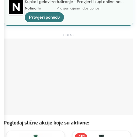
Kupke i gelovi za tuširanje - Provjeri i kupi online na
Notino.hr
Notino.hr
·
Provjeri cijenu i dostupnost
Provjeri ponudu
OGLAS
Pogledaj slične akcije koje su aktivne
:
-
25
%