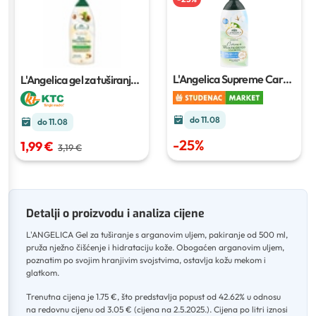
L'Angelica Supreme Care
L'Angelica gel za tuširanje
Bath & Shower Gel
500 ml
do 11.08
do 11.08
-
25
%
1,99 €
3,19 €
Detalji o proizvodu i analiza cijene
L'ANGELICA Gel za tuširanje s arganovim uljem, pakiranje od 500 ml,
pruža nježno čišćenje i hidrataciju kože
.
Obogaćen arganovim uljem,
poznatim po svojim hranjivim svojstvima, ostavlja kožu mekom i
glatkom
.
Trenutna cijena je 1.75 €, što predstavlja popust od 42.62% u odnosu
na redovnu cijenu od 3.05 € (cijena na 2.5.2025.)
.
Cijena po litri iznosi