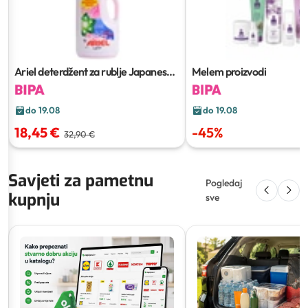
Ariel deterdžent za rublje Japanese
Melem proizvodi
Blossom
4,05 l; 60 kom
do 19.08
do 19.08
18,45 €
-
45
%
32,90 €
Savjeti za pametnu
Pogledaj
kupnju
sve