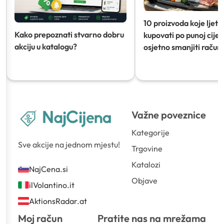
10 proizvoda koje ljeti
Kako prepoznati stvarno dobru
kupovati po punoj cijeni
akciju u katalogu?
osjetno smanjiti račun)
Važne poveznice
Kategorije
Sve akcije na jednom mjestu!
Trgovine
Katalozi
NajCena.si
Objave
ilVolantino.it
AktionsRadar.at
Moj račun
Pratite nas na mrežama