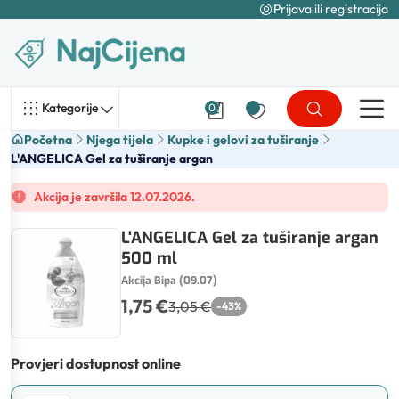
Prijava ili registracija
Kategorije
0
Početna
Njega tijela
Kupke i gelovi za tuširanje
L'ANGELICA Gel za tuširanje argan
Akcija je završila 12.07.2026.
L'ANGELICA Gel za tuširanje argan
500 ml
Akcija Bipa (09.07)
1,75 €
3,05 €
-
43
%
Provjeri dostupnost online