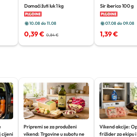
Domaći žuti luk
1 kg
Sir iberico
100 g
10.08 do 11.08
07.08 do 09.08
0,39 €
1,39 €
0,84 €
e
Pripremi se za produženi
Vikend akcije: O
 cijeni
vikend: Trgovine u subotu ne
frižider za ekipu i 