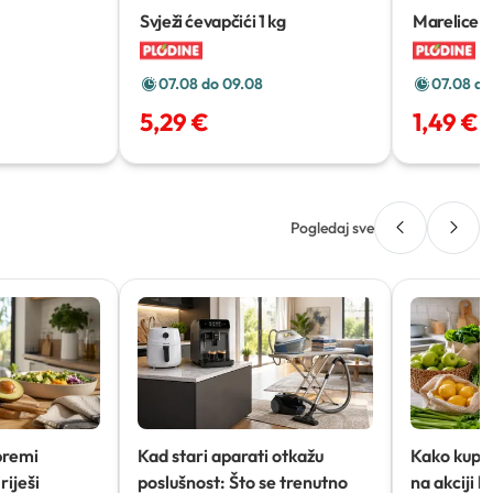
Svježi ćevapčići
1 kg
Marelice
1
07.08 do 09.08
07.08 do
5,29 €
1,49 €
Pogledaj sve
premi
Kad stari aparati otkažu
Kako kupov
riješi
poslušnost: Što se trenutno
na akciji 