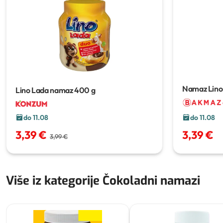
Namaz Lino
Lino Lada namaz
400 g
do 11.08
do 11.08
3,39 €
3,39 €
3,99 €
Više iz kategorije Čokoladni namazi