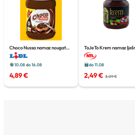
Choco Nussa namaz nougat
ToJeTo Krem namaz lješ
XXL
1 kg
400 g
10.08 do 16.08
do 11.08
4,89 €
2,49 €
3,09 €