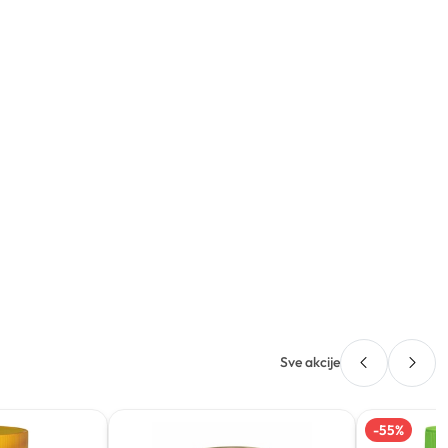
Sve akcije
-
55
%