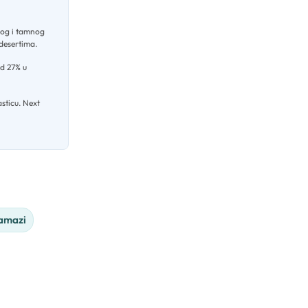
log i tamnog
 desertima
.
od 27% u
asticu
.
Next
namazi