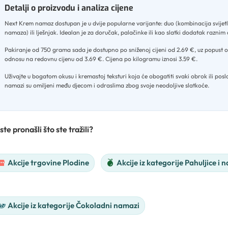
Detalji o proizvodu i analiza cijene
Next Krem namaz dostupan je u dvije popularne varijante: duo (kombinacija svijet
namaza) ili lješnjak
.
Idealan je za doručak, palačinke ili kao slatki dodatak raznim
Pakiranje od 750 grama sada je dostupno po sniženoj cijeni od 2.69 €, uz popust 
odnosu na redovnu cijenu od 3.69 €
.
Cijena po kilogramu iznosi 3.59 €
.
Uživajte u bogatom okusu i kremastoj teksturi koja će obogatiti svaki obrok ili posl
namazi su omiljeni među djecom i odraslima zbog svoje neodoljive slatkoće.
ste pronašli što ste tražili?
Akcije trgovine Plodine
Akcije iz kategorije Pahuljice i 
Akcije iz kategorije Čokoladni namazi