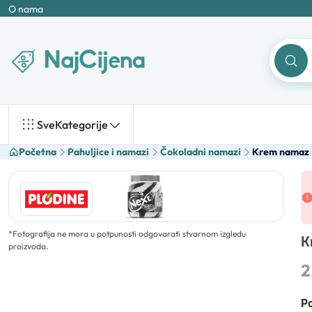
O nama
Sve
Kategorije
Početna
Pahuljice i namazi
Čokoladni namazi
Krem namaz
*
Fotografija ne mora u potpunosti odgovarati stvarnom izgledu
K
proizvoda.
2
Po