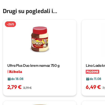
Drugi su pogledali i...
-
26
%
Ultra Plus Duo krem namaz
750 g
Lino Lada 
do 18.08
do 11.08
2,79 €
6,49 €
3,79 €
7