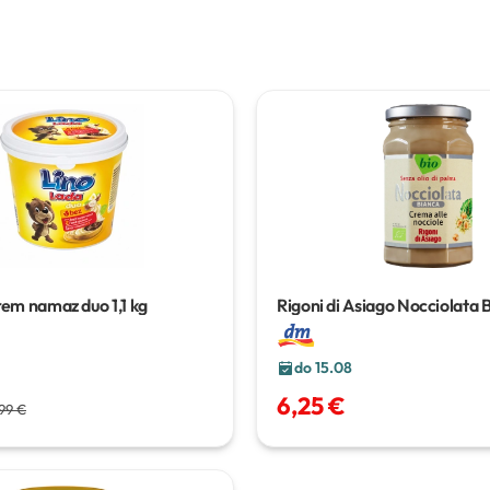
krem namaz duo
1,1 kg
Rigoni di Asiago Nocciolata 
kremasti namaz od lješnjaka
do 15.08
6,25 €
,99 €