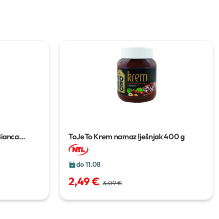
Bianca
ToJeTo Krem namaz lješnjak
400 g
250 g
do 11.08
2,49 €
3,09 €