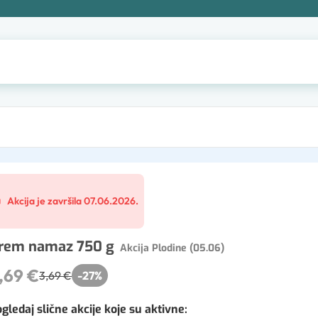
Akcija je završila 07.06.2026.
rem namaz 750 g
Akcija Plodine (05.06)
,69 €
3,69 €
-
27
%
gledaj slične akcije koje su aktivne
: