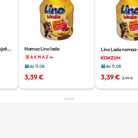
njak
Namaz Lino lada
Lino Lada namaz
do 11.08
do 11.08
3,39 €
3,39 €
3,99 €
OGLAS