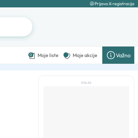
Prijava ili registracija
Važno
Moje liste
Moje akcije
0
OGLAS