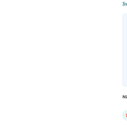
Sv
Ni