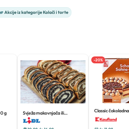
Akcije iz kategorije Kolači i torte
-
20
%
Classic čokoladna
0 g
Svježa makovnjača ili
orahnjača
295 g