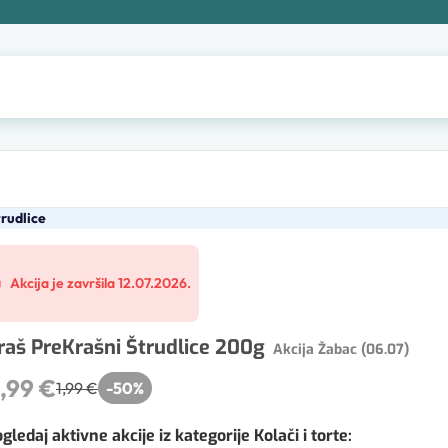
rudlice
Akcija je završila 12.07.2026.
raš PreKrašni Štrudlice 200g
Akcija Žabac (06.07)
,99 €
1,99 €
-
50
%
gledaj aktivne akcije iz kategorije Kolači i torte
: