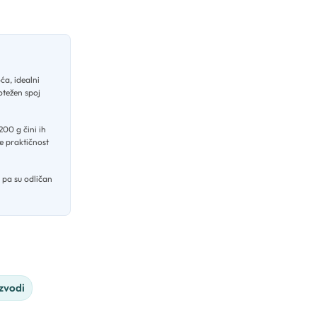
ća, idealni
otežen spoj
200 g čini ih
se praktičnost
 pa su odličan
izvodi