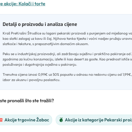
e akcije:
Kolači i torte
Detalji o proizvodu i analiza cijene
Kraš PreKrašni Štrudlice su lagani pekarski proizvodi s punjenjem od miješanog vo
kao slatki zalogaj uz kavu ili čaj
.
Njihova tanka tijesta i voćni nadjev pružaju uravn
slatkoće i teksture, s prepoznatljivim domaćim okusom
.
Peku se u industrijskoj proizvodnji, ali zadržavaju svježinu i praktično pakiranje od 
zgodnima za kućnu konzumaciju, izlete ili kao desert za goste
.
Kao prednost ističe 
posluživanja i dugotrajnija svježina u pakiranju
.
Trenutna cijena iznosi 0,99€ uz 50% popusta u odnosu na redovnu cijenu od 1,99€,
izbor za ukusnu i povoljnu poslasticu.
ste pronašli što ste tražili?
Akcije trgovine Žabac
Akcije iz kategorije Pekarski pro