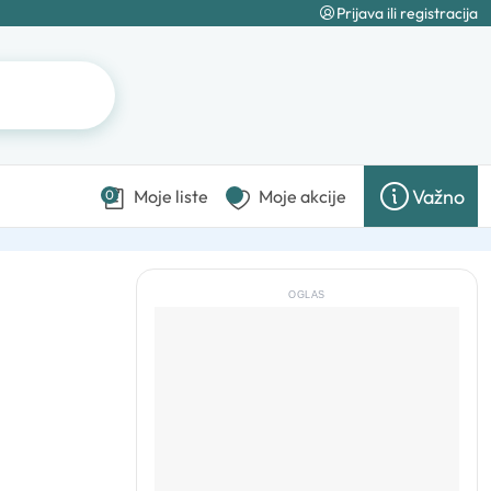
Prijava ili registracija
Važno
Moje liste
Moje akcije
0
OGLAS