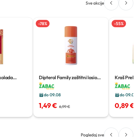
Sve akcije
-
78
%
-
55
%
kolada
Dipterol Family zaštitni losion
Kraš Prekr
100 ml
do 09.08
do 09.08
1,49 €
0,89 €
6,99 €
Pogledaj sve