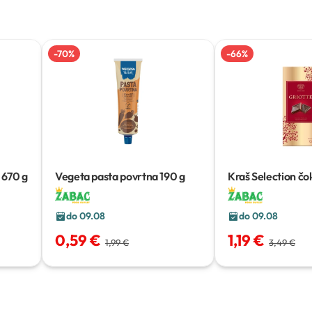
-
70
%
-
66
%
670 g
Vegeta pasta povrtna
190 g
Kraš Selection čo
Griotte
135 g
do 09.08
do 09.08
0,59 €
1,19 €
1,99 €
3,49 €