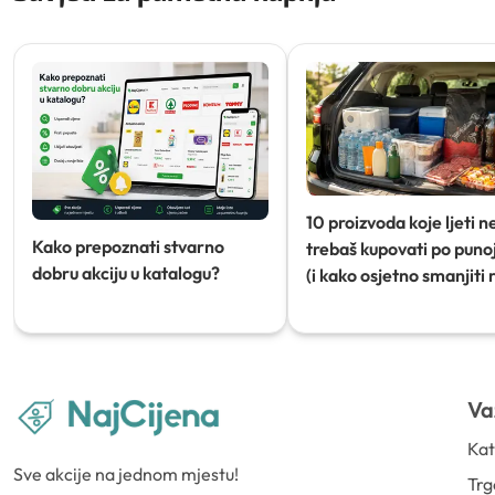
10 proizvoda koje ljeti n
Kako prepoznati stvarno
trebaš kupovati po punoj
dobru akciju u katalogu?
(i kako osjetno smanjiti 
Va
Kat
Sve akcije na jednom mjestu!
Trg