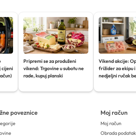
e
Pripremi se za produženi
Vikend akcije: O
 cijeni
vikend: Trgovine u subotu ne
frižider za ekipu i 
račun)
rade, kupuj planski
nedjeljni ručak b
žne poveznice
Moj račun
egorije
Moj račun
ovine
Obrada podata