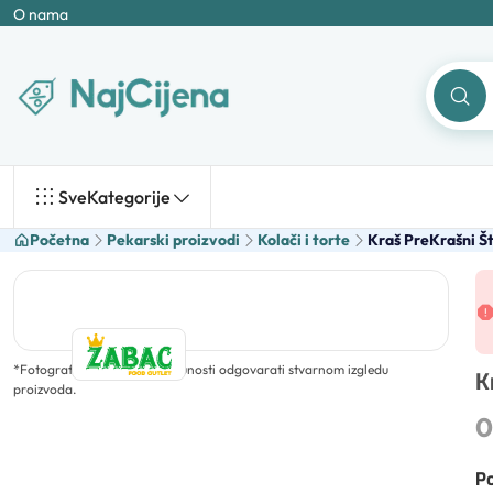
O nama
Sve
Kategorije
Početna
Pekarski proizvodi
Kolači i torte
Kraš PreKrašni Št
*
Fotografija ne mora u potpunosti odgovarati stvarnom izgledu
K
proizvoda.
0
Po