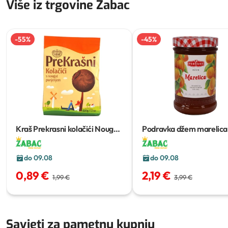
Više iz trgovine Žabac
-
55
%
-
45
%
Kraš Prekrasni kolačići Nougat
Podravka džem marelica
220 g
do 09.08
do 09.08
0,89 €
2,19 €
1,99 €
3,99 €
Savjeti za pametnu kupnju