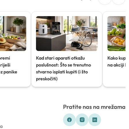
premi
Kad stari aparati otkažu
Kako kupov
riješi
poslušnost: Što se trenutno
na akciji 
ez panike
stvarno isplati kupiti (i što
preskočiti)
Pratite nas na mrežama
ka