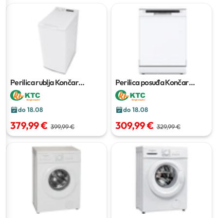
Perilica rublja Končar
Perilica posuđa Končar
PRT126MCG
PP60BCM6
do 18.08
do 18.08
379,99 €
309,99 €
399,99 €
329,99 €