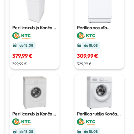
Perilica rublja Končar
Perilica posuđa
PRT126MCG
Končar PP60BCM6
do 18.08
do 18.08
379,99 €
309,99 €
399,99 €
329,99 €
Perilica rublja Končar
Perilica rublja Končar
PR105ME04
PR106ME04
do 18.08
do 18.08