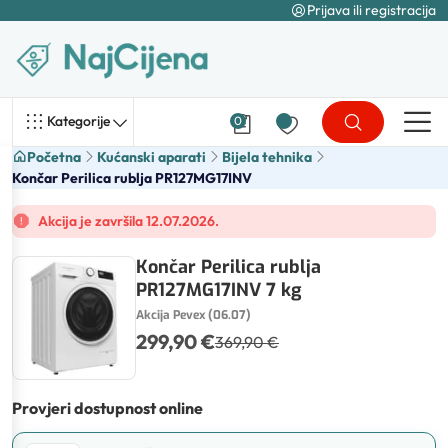
Prijava ili registracija
Kategorije
0
Početna
Kućanski aparati
Bijela tehnika
Končar Perilica rublja PR127MG17INV
Akcija je završila 12.07.2026.
Končar Perilica rublja
PR127MG17INV 7 kg
Akcija Pevex (06.07)
299,90 €
369,90 €
Provjeri dostupnost online