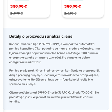
239,99 €
259,99 €
249,99 €
269,99 €
Detalji o proizvodu i analiza cijene
Končar Perilica rublja PR127MG17INV je kompaktna automatska
perilica kapaciteta 7 kg, pogodna za manje i srednje kućanstvo
.
Ima
ključne značajke poput maksimalne brzine centrifuge 1200 okr/min i
energetske oznake prikazane uz uređaj, što ukazuje na dobru
energetsku učinkovitost
.
Perilica pruža praktičnost i jednostavnost korištenja uz prepoznatljiv
dizajn prednjeg punjenja
.
Idealna je za svakodnevno pranje odjeće,
osigurava temeljito čišćenje i brzu centrifugu kako bi rublje bilo
spremno za sušenje
.
Cijena uređaja iznosi 299,90 € (prije 369,90 €, ušteda 70,00 €), što
predstavlja jasnu vrijednost za investiciju u kvalitetnu kućansku
tehniku.