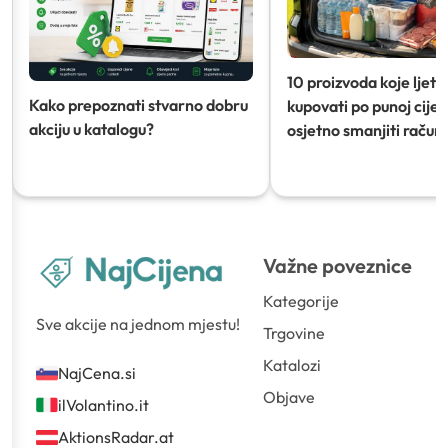
10 proizvoda koje ljeti
Kako prepoznati stvarno dobru
kupovati po punoj cijeni
akciju u katalogu?
osjetno smanjiti račun)
Važne poveznice
Kategorije
Sve akcije na jednom mjestu!
Trgovine
Katalozi
NajCena.si
Objave
ilVolantino.it
AktionsRadar.at