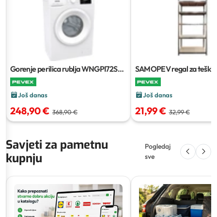
Gorenje perilica rublja WNGPI72SBS
SAMOPEV regal za teški t
7 kg
Još danas
Još danas
248,90 €
21,99 €
368,90 €
32,99 €
Savjeti za pametnu
Pogledaj
kupnju
sve