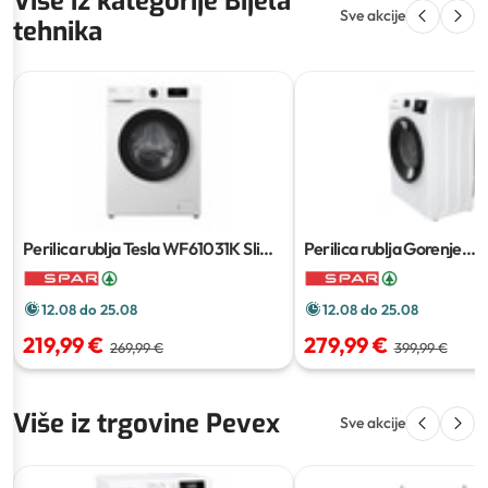
Više iz kategorije Bijela
Sve akcije
tehnika
Perilica rublja Tesla WF61031K Slim
1
Perilica rublja Gorenje
kom
W3NGPI72SBS
1 kom
12.08 do 25.08
12.08 do 25.08
219,99 €
279,99 €
269,99 €
399,99 €
Više iz trgovine Pevex
Sve akcije