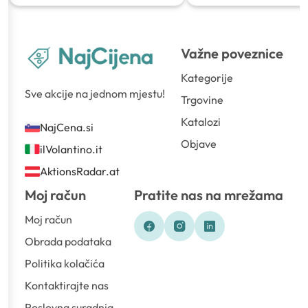
Važne poveznice
Kategorije
Sve akcije na jednom mjestu!
Trgovine
Katalozi
NajCena.si
Objave
ilVolantino.it
AktionsRadar.at
Moj račun
Pratite nas na mrežama
Moj račun
Obrada podataka
Politika kolačića
Kontaktirajte nas
Poslovna suradnja