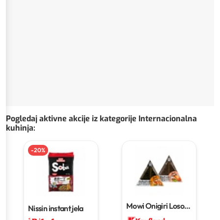
Pogledaj aktivne akcije iz kategorije Internacionalna
kuhinja
:
-
20
%
Mowi Onigiri Losos i
Nissin instant jela
curry, losos i teriyaki