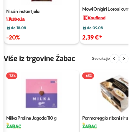
Mowi Onigiri Losos i curry, 
Nissin instant jela
teriyaki
100 g
do 18.08
do 09.08
-
20
%
2,39 €
*
Više iz trgovine Žabac
Sve akcije
-
72
%
-
63
%
Milka Praline Jagoda
110 g
Parmareggio ribani sir s 
80 g