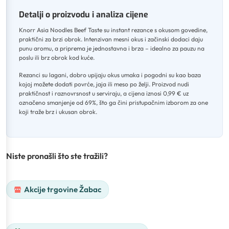
Detalji o proizvodu i analiza cijene
Knorr Asia Noodles Beef Taste su instant rezance s okusom govedine,
praktični za brzi obrok
.
Intenzivan mesni okus i začinski dodaci daju
punu aromu, a priprema je jednostavna i brza – idealno za pauzu na
poslu ili brz obrok kod kuće
.
Rezanci su lagani, dobro upijaju okus umaka i pogodni su kao baza
kojoj možete dodati povrće, jaja ili meso po želji
.
Proizvod nudi
praktičnost i raznovrsnost u serviraju, a cijena iznosi 0,99 € uz
označeno smanjenje od 69%, što ga čini pristupačnim izborom za one
koji traže brz i ukusan obrok.
Niste pronašli što ste tražili?
Akcije trgovine Žabac