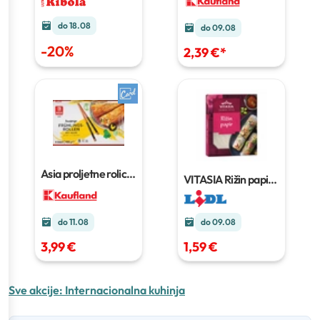
100 g
do 18.08
do 09.08
-
20
%
2,39 €
*
Asia proljetne rolice
VITASIA Rižin papir
400 g
100 g
do 09.08
do 11.08
1,59 €
3,99 €
Sve akcije:
Internacionalna kuhinja