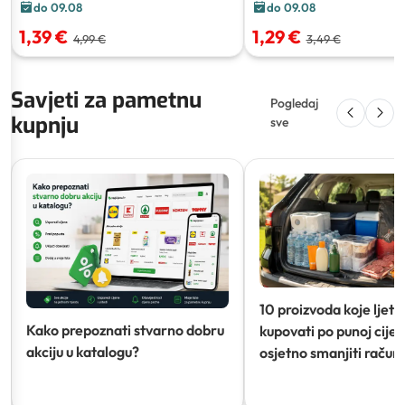
do 09.08
do 09.08
1,39 €
1,29 €
4,99 €
3,49 €
Savjeti za pametnu
Pogledaj
kupnju
sve
10 proizvoda koje ljeti
Kako prepoznati stvarno dobru
kupovati po punoj cijeni
akciju u katalogu?
osjetno smanjiti račun)