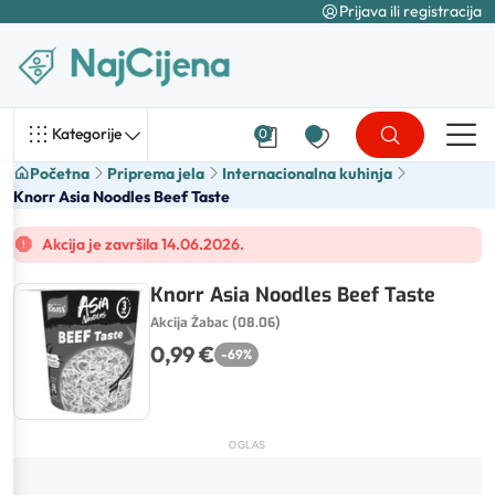
Prijava ili registracija
Kategorije
0
Početna
Priprema jela
Internacionalna kuhinja
Knorr Asia Noodles Beef Taste
Akcija je završila 14.06.2026.
Knorr Asia Noodles Beef Taste
Akcija Žabac (08.06)
0,99 €
-
69
%
OGLAS