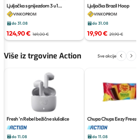
Ljuljačka s gnijezdom 3 u 1
Ljuljačka Brazil Hoop
327x139x200 cm
do 31.08
do 31.08
124,90 €
19,90 €
169,00 €
29,90 €
Više iz trgovine Action
Sve akcije
Fresh 'n Rebel bežične slušalice
Chupa Chups Eezy Freezz
sladoledi
12 x 50 ml
do 11.08
do 11.08