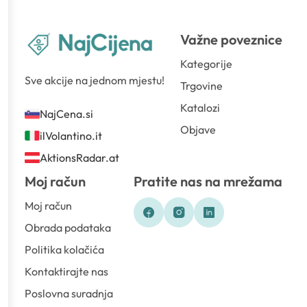
Važne poveznice
Kategorije
Sve akcije na jednom mjestu!
Trgovine
Katalozi
NajCena.si
Objave
ilVolantino.it
AktionsRadar.at
Moj račun
Pratite nas na mrežama
Moj račun
Obrada podataka
Politika kolačića
Kontaktirajte nas
Poslovna suradnja