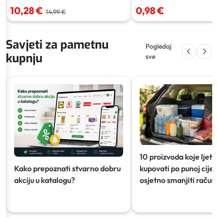
10,28 €
0,98 €
14,99 €
Savjeti za pametnu
Pogledaj
kupnju
sve
10 proizvoda koje ljeti
Kako prepoznati stvarno dobru
kupovati po punoj cijeni
akciju u katalogu?
osjetno smanjiti račun)