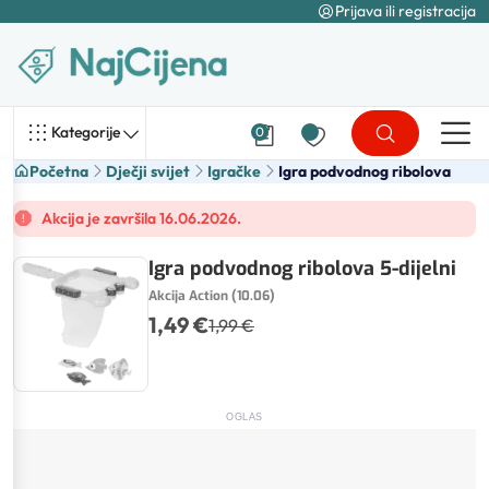
Prijava ili registracija
Kategorije
0
Početna
Dječji svijet
Igračke
Igra podvodnog ribolova
Akcija je završila 16.06.2026.
Igra podvodnog ribolova 5-dijelni
Akcija Action (10.06)
1,49 €
1,99 €
OGLAS