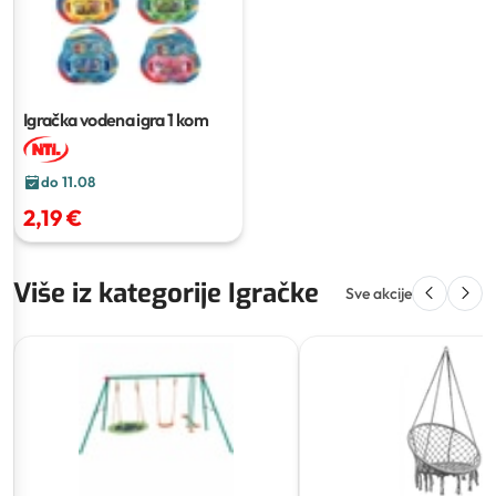
Igračka vodena igra
1 kom
do 11.08
2,19 €
Više iz kategorije Igračke
Sve akcije