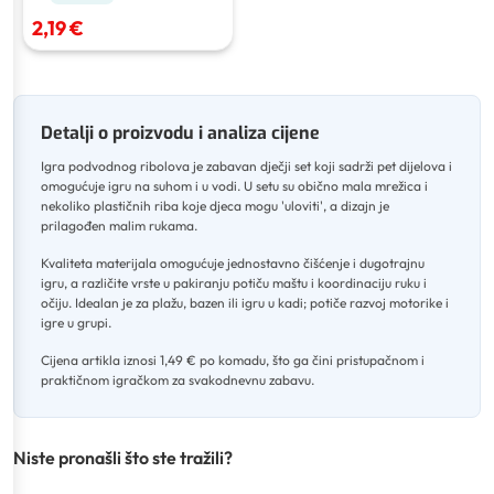
2,19 €
Detalji o proizvodu i analiza cijene
Igra podvodnog ribolova je zabavan dječji set koji sadrži pet dijelova i
omogućuje igru na suhom i u vodi
.
U setu su obično mala mrežica i
nekoliko plastičnih riba koje djeca mogu 'uloviti', a dizajn je
prilagođen malim rukama
.
Kvaliteta materijala omogućuje jednostavno čišćenje i dugotrajnu
igru, a različite vrste u pakiranju potiču maštu i koordinaciju ruku i
očiju
.
Idealan je za plažu, bazen ili igru u kadi; potiče razvoj motorike i
igre u grupi
.
Cijena artikla iznosi 1,49 € po komadu, što ga čini pristupačnom i
praktičnom igračkom za svakodnevnu zabavu.
Niste pronašli što ste tražili?