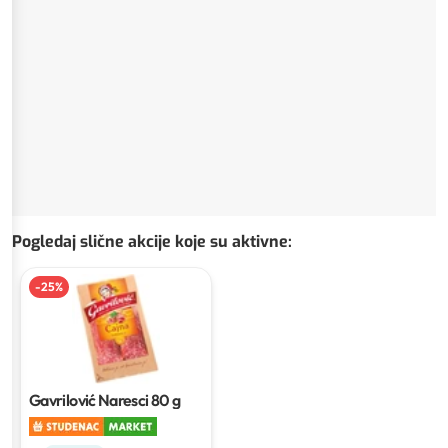
Pogledaj slične akcije koje su aktivne
:
-
25
%
Gavrilović Naresci
80 g