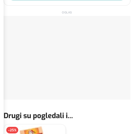
OGLAS
Drugi su pogledali i...
-
25
%