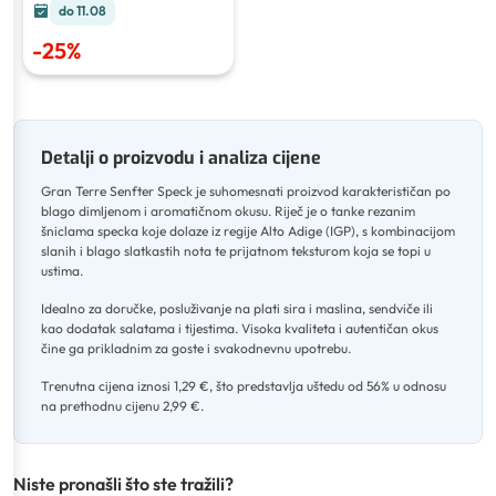
do 11.08
-
25
%
Detalji o proizvodu i analiza cijene
Gran Terre Senfter Speck je suhomesnati proizvod karakterističan po
blago dimljenom i aromatičnom okusu
.
Riječ je o tanke rezanim
šniclama specka koje dolaze iz regije Alto Adige (IGP), s kombinacijom
slanih i blago slatkastih nota te prijatnom teksturom koja se topi u
ustima
.
Idealno za doručke, posluživanje na plati sira i maslina, sendviče ili
kao dodatak salatama i tijestima
.
Visoka kvaliteta i autentičan okus
čine ga prikladnim za goste i svakodnevnu upotrebu
.
Trenutna cijena iznosi 1,29 €, što predstavlja uštedu od 56% u odnosu
na prethodnu cijenu 2,99 €.
Niste pronašli što ste tražili?