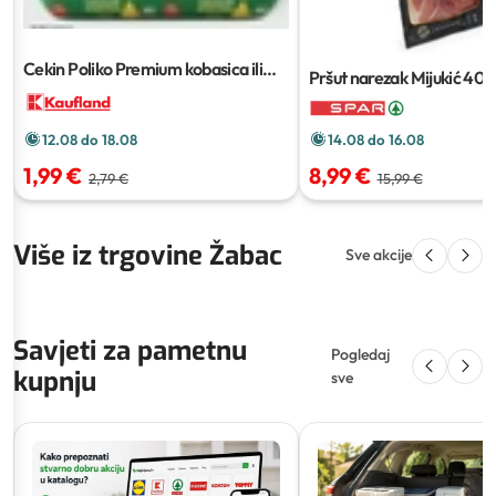
Cekin Poliko Premium kobasica ili
Pršut narezak Mijukić
400
Sendvič narezak
500 g
14.08 do 16.08
12.08 do 18.08
8,99 €
1,99 €
15,99 €
2,79 €
Više iz trgovine Žabac
Sve akcije
Savjeti za pametnu
Pogledaj
kupnju
sve