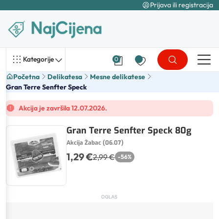
Prijava ili registracija
Kategorije
0
Početna
Delikatesa
Mesne delikatese
Gran Terre Senfter Speck
Akcija je završila 12.07.2026.
Gran Terre Senfter Speck 80g
Akcija Žabac (06.07)
1,29 €
2,99 €
-
56
%
OGLAS