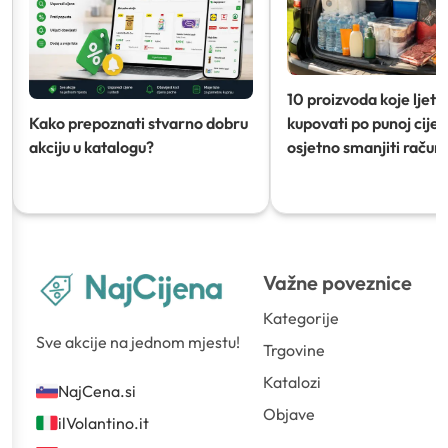
10 proizvoda koje ljeti
Kako prepoznati stvarno dobru
kupovati po punoj cijeni
akciju u katalogu?
osjetno smanjiti račun)
Važne poveznice
Kategorije
Sve akcije na jednom mjestu!
Trgovine
Katalozi
NajCena.si
Objave
ilVolantino.it