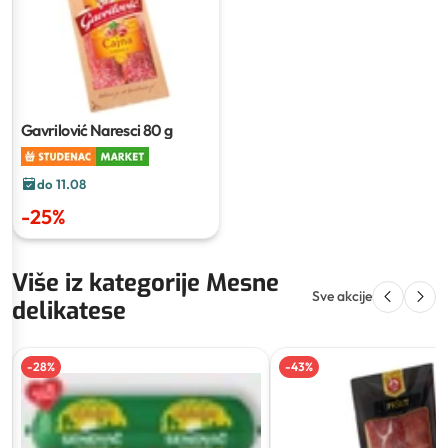
Gavrilović Naresci
80 g
do 11.08
-
25
%
Više iz kategorije Mesne
Sve akcije
delikatese
-
28
%
-
43
%