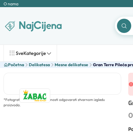
O nama
Sve
Kategorije
Početna
Delikatesa
Mesne delikatese
Gran Terre Pileća pr
*
Fotografija ne mora u potpunosti odgovarati stvarnom izgledu
G
proizvoda.
0
Po