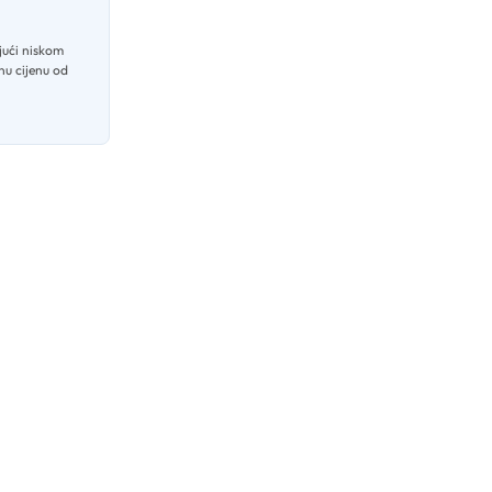
jući niskom
nu cijenu od