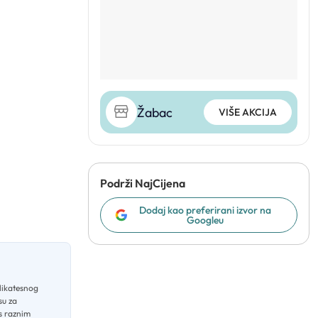
Žabac
VIŠE AKCIJA
Podrži NajCijena
Dodaj kao preferirani izvor na
Googleu
elikatesnog
su za
 s raznim