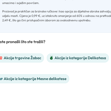
umacima i svježim povrćem
.
Proizvod je praktičan za brzinske ručkove i kao opcija za dijetalne obroke zahvalju
udjelu masti
.
Cijena je 0,99 €, uz istaknuto smanjenje od 60% u odnosu na prethod
2,49 €, što ga čini pristupačnim izborom za svakodnevnu upotrebu.
ste pronašli što ste tražili?
Akcije trgovine Žabac
Akcije iz kategorije Delikatesa
Akcije iz kategorije Mesne delikatese