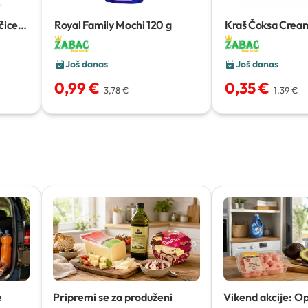
čice
Royal Family Mochi
120 g
Kraš Čoksa Cream
Još danas
Još danas
0,99 €
0,35 €
3,78 €
1,39 €
e
Pripremi se za produženi
Vikend akcije: O