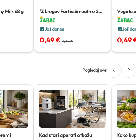
y Milk
68 g
'Z bregov Fortia Smoothie
200
Vegeta past
g
90 g
Još danas
Još dana
0,49 €
0,49 €
1,35 €
Pogledaj sve
premi
Kad stari aparati otkažu
Kako kupov