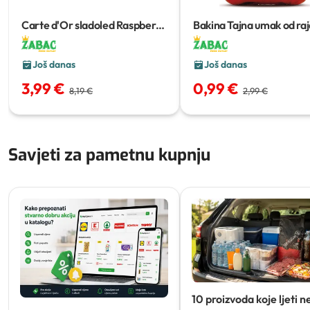
Carte d'Or sladoled Raspberry
Bakina Tajna umak od raj
Spritz i Pistachio Delight
825 g
ljuti
300 g
Još danas
Još danas
3,99 €
0,99 €
8,19 €
2,99 €
Savjeti za pametnu kupnju
10 proizvoda koje ljeti n