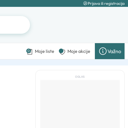
Prijava ili registracija
Važno
Moje liste
Moje akcije
0
OGLAS