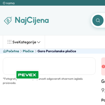
O nama
Sve
Kategorije
Početna
Pločice
Goro Porculanske pločice
*
Fotografija ne mora u potpunosti odgovarati stvarnom izgledu
G
proizvoda.
9
Po