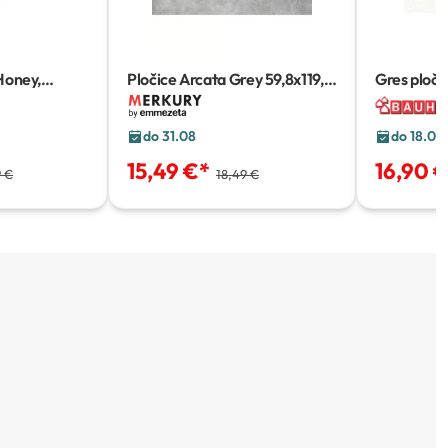
Honey,
Pločice Arcata Grey
59,8x119,8
Gres ploči
cm
cm
do 31.08
do 18.08
15,49 €
*
16,90 
9 €
18,49 €