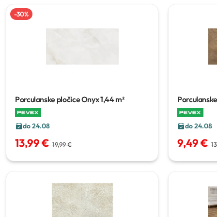
-
30
%
Porculanske pločice Onyx
1,44 m²
Porculanske
do 24.08
do 24.08
13,99 €
9,49 €
19,99 €
13