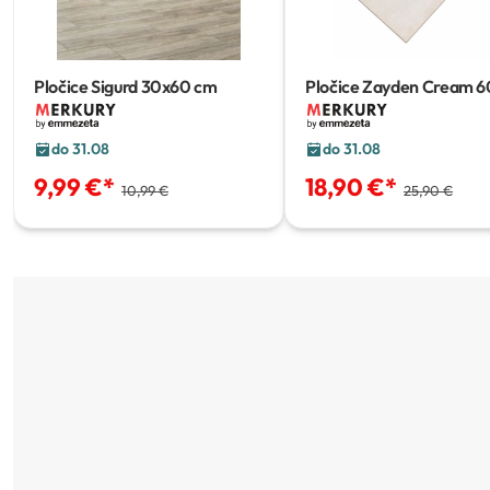
Pločice Sigurd
30x60 cm
Pločice Zayden Cream
6
cm
do 31.08
do 31.08
9,99 €
*
18,90 €
*
10,99 €
25,90 €