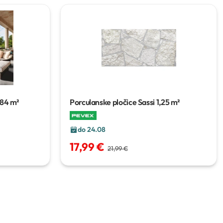
,84 m²
Porculanske pločice Sassi
1,25 m²
do 24.08
17,99 €
21,99 €