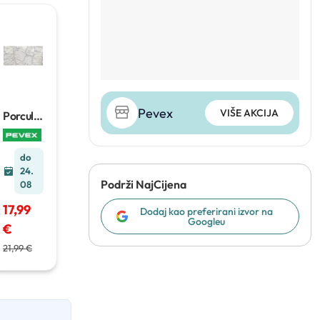
Pevex
VIŠE AKCIJA
Porcula
nske
pločice
Sassi
do
1,25 m²
24.
Podrži NajCijena
08
17,99
Dodaj kao preferirani izvor na
Googleu
€
21,99 €