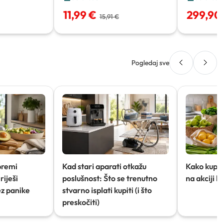
11,99 €
299,90
15,91 €
Pogledaj sve
premi
Kad stari aparati otkažu
Kako kupov
riješi
poslušnost: Što se trenutno
na akciji 
ez panike
stvarno isplati kupiti (i što
preskočiti)