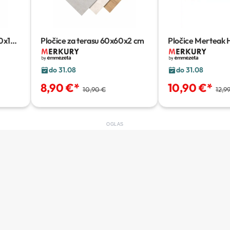
0x120
Pločice za terasu
60x60x2 cm
Pločice Merteak 
Merbau
60x17,5 
do 31.08
do 31.08
8,90 €
*
10,90 €
*
10,90 €
12,9
OGLAS