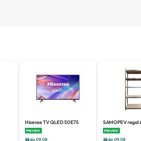
Hisense TV QLED 50E7S
SAMOPEV regal za
do 09.08
do 09.08