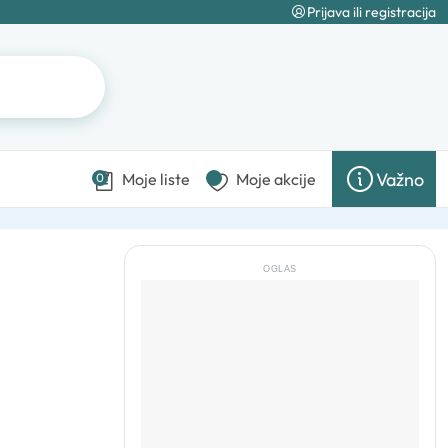
Prijava ili registracija
Važno
Moje liste
Moje akcije
0
OGLAS