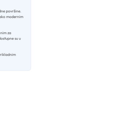
idne površine
.
e kako modernim
lnim za
dostupne su u
prikladnim