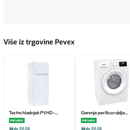
Više iz trgovine Pevex
Tectro hladnjak PVHD-
Gorenje perilica rublja
T2001ENB
WNGPI72SBS
7 kg
do 09.08
do 09.08