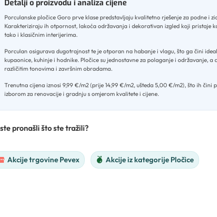
Detalji o proizvodu i analiza cijene
Porculanske pločice Goro prve klase predstavljaju kvalitetno rješenje za podne i z
Karakteriziraju ih otpornost, lakoća održavanja i dekorativan izgled koji pristaj
tako i klasičnim interijerima
.
Porculan osigurava dugotrajnost te je otporan na habanje i vlagu, što ga čini idea
kupaonice, kuhinje i hodnike
.
Pločice su jednostavne za polaganje i održavanje, a 
različitim tonovima i završnim obradama
.
Trenutna cijena iznosi 9,99 €/m2 (prije 14,99 €/m2, ušteda 5,00 €/m2), što ih čini 
izborom za renovacije i gradnju s omjerom kvalitete i cijene.
ste pronašli što ste tražili?
Akcije trgovine Pevex
Akcije iz kategorije Pločice