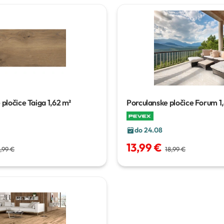
 pločice Taiga
1,62 m²
Porculanske pločice Forum
1
do 24.08
13,99 €
,99 €
18,99 €