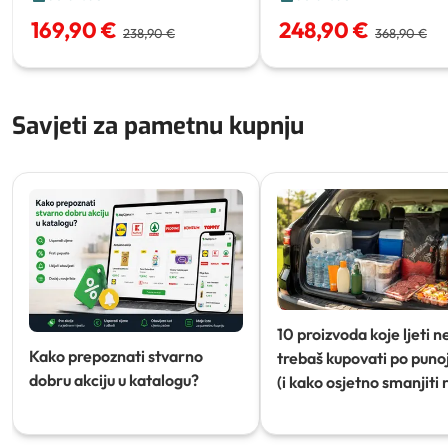
169,90 €
248,90 €
238,90 €
368,90 €
Savjeti za pametnu kupnju
10 proizvoda koje ljeti n
Kako prepoznati stvarno
trebaš kupovati po punoj
dobru akciju u katalogu?
(i kako osjetno smanjiti 