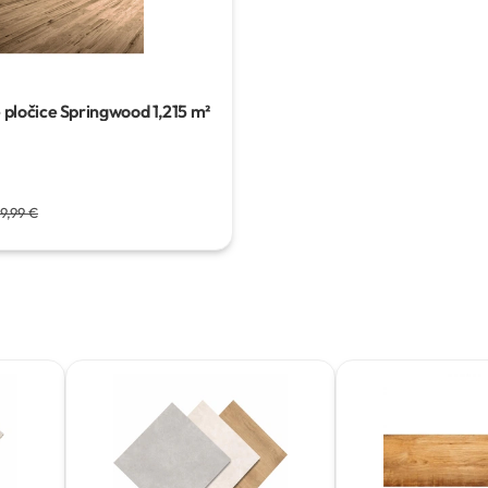
 pločice Springwood
1,215 m²
19,99 €