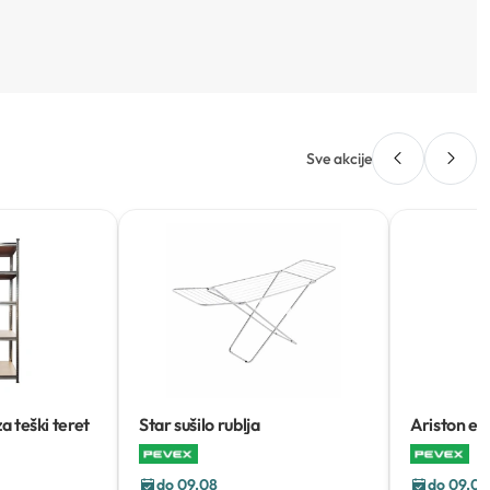
Sve akcije
 teški teret
Star sušilo rublja
Ariston ele
Velis Pro 5
do 09.08
do 09.08