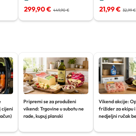
299,90 €
21,99 €
449,90 €
32,99 €
e
Pripremi se za produženi
Vikend akcije: O
 cijeni
vikend: Trgovine u subotu ne
frižider za ekipu i 
račun)
rade, kupuj planski
nedjeljni ručak b