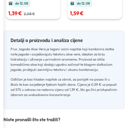
do 12.08
do 12.08
1,39 €
1,59 €
2,08 €
Detalji o proizvodu i analiza cijene
Fruc Jagoda Aloe Vera je lagani voćni napitak koji kombinira slatke
note jagode i osvježavajuću teksturu aloe vere, idealan za brzu
hidrataciju i uživanje u prirodnim aromama
.
Proizvod se ističe
komadićima aloe koji dodaju ugodnu sočnost te blagom slatkoćom
jagode, pružajući zanimljivu teksturu i ukusnu kombinaciju
.
Odličan je kao hladan napitak uz obrok, za ponijeti na posao ili u
školu te kao osvježenje tijekom toplih dana
.
Cijena je 0,59 € uz popust
od 57% u odnosu na redovnu cijenu od 1,39 €, što ga čini pristupačnim
izborom za svakodnevno konzumiranje.
Niste pronašli što ste tražili?