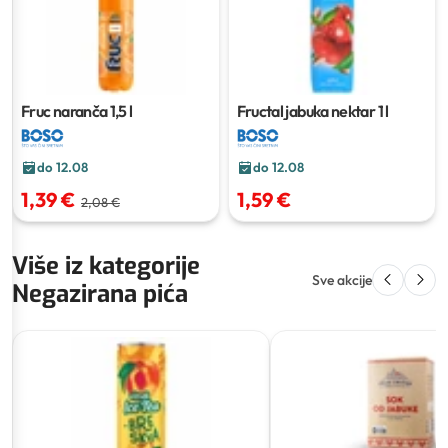
Fruc naranča
1,5 l
Fructal jabuka nektar
1 l
do 12.08
do 12.08
1,39 €
1,59 €
2,08 €
Više iz kategorije
Sve akcije
Negazirana pića