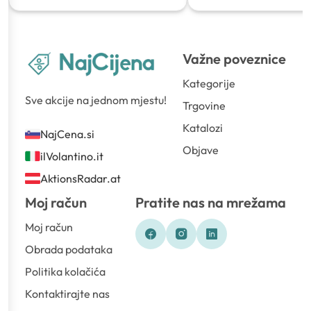
Važne poveznice
Kategorije
Sve akcije na jednom mjestu!
Trgovine
Katalozi
NajCena.si
Objave
ilVolantino.it
AktionsRadar.at
Moj račun
Pratite nas na mrežama
Moj račun
Obrada podataka
Politika kolačića
Kontaktirajte nas