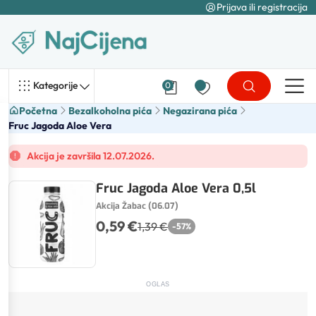
Prijava ili registracija
Kategorije
0
Početna
Bezalkoholna pića
Negazirana pića
Fruc Jagoda Aloe Vera
Akcija je završila 12.07.2026.
Fruc Jagoda Aloe Vera 0,5l
Akcija Žabac (06.07)
0,59 €
1,39 €
-
57
%
OGLAS