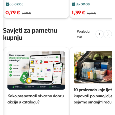
do 09.08
do 09.08
0,79 €
1,39 €
3,99 €
4,99 €
Savjeti za pametnu
Pogledaj
kupnju
sve
10 proizvoda koje ljeti
Kako prepoznati stvarno dobru
kupovati po punoj cijeni
akciju u katalogu?
osjetno smanjiti račun)