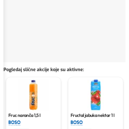
Pogledaj slične akcije koje su aktivne
:
Fruc naranča
1,5 l
Fructal jabuka nektar
1 l