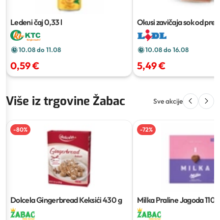
Ledeni čaj
0,33 l
Okusi zavičaja sok od preš
jabuka XXL
5 l
10.08 do 11.08
10.08 do 16.08
0,59 €
5,49 €
Više iz trgovine Žabac
Sve akcije
-
80
%
-
72
%
Dolcela Gingerbread Keksići
430 g
Milka Praline Jagoda
110 