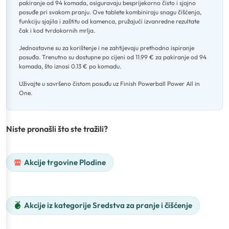
pakiranje od 94 komada, osiguravaju besprijekorno čisto i sjajno
posuđe pri svakom pranju
.
Ove tablete kombiniraju snagu čišćenja,
funkciju sjajila i zaštitu od kamenca, pružajući izvanredne rezultate
čak i kod tvrdokornih mrlja
.
Jednostavne su za korištenje i ne zahtijevaju prethodno ispiranje
posuđa
.
Trenutno su dostupne po cijeni od 11.99 € za pakiranje od 94
komada, što iznosi 0.13 € po komadu
.
Uživajte u savršeno čistom posuđu uz Finish Powerball Power All in
One.
Niste pronašli što ste tražili?
Akcije trgovine Plodine
Akcije iz kategorije Sredstva za pranje i čišćenje