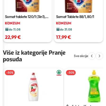
Somat tablete
120/1 (3in1),
Somat Tablete
88/1, 80/1
110/1 (4in1), 100/1 (5in1)
do 11.08
do 31.08
22,99 €
17,99 €
Više iz kategorije Pranje
Sve akcije
posuđa
-
50
%
-
50
%