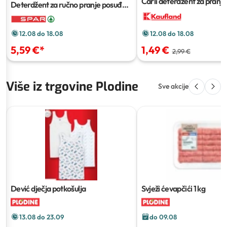
Čarli deterdžent za pranj
Deterdžent za ručno pranje posuđa
900 ml
Jar
1,35 L
12.08 do 18.08
12.08 do 18.08
5,59 €
*
1,49 €
2,99 €
Više iz trgovine Plodine
Sve akcije
Dević dječja potkošulja
Svježi ćevapčići
1 kg
13.08 do 23.09
do 09.08