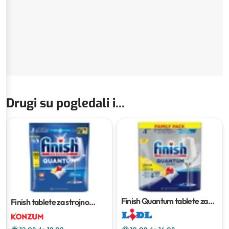
Drugi su pogledali i...
Finish Quantum tablete za
Finish tablete za strojno
perilicu posuđa
120 kom
pranje posuđa
130 kom