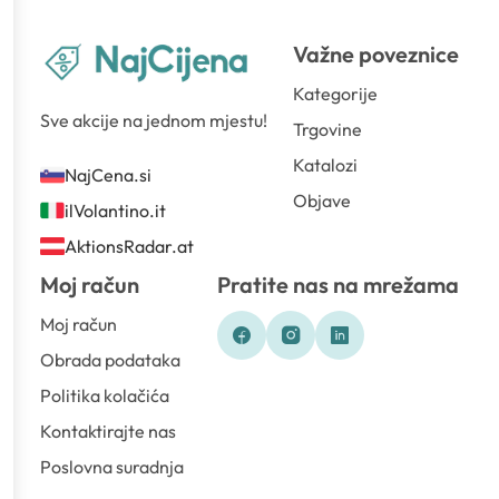
Važne poveznice
Kategorije
Sve akcije na jednom mjestu!
Trgovine
Katalozi
NajCena.si
Objave
ilVolantino.it
AktionsRadar.at
Moj račun
Pratite nas na mrežama
Moj račun
Obrada podataka
Politika kolačića
Kontaktirajte nas
Poslovna suradnja