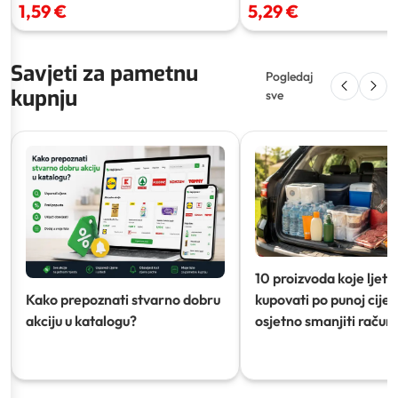
1,59 €
5,29 €
Savjeti za pametnu
Pogledaj
kupnju
sve
10 proizvoda koje ljeti
Kako prepoznati stvarno dobru
kupovati po punoj cijeni
akciju u katalogu?
osjetno smanjiti račun)