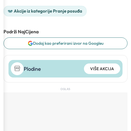
Akcije iz kategorije Pranje posuđa
Podrži NajCijena
Dodaj kao preferirani izvor na Googleu
Plodine
VIŠE AKCIJA
OGLAS