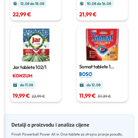
12.08 do 18.08
10.08 do 16.08
22,99 €
21,99 €
Somat tablete
1
Jar tablete
102/1
pakiranje
do 11.08
do 12.08
19,99 €
11,99 €
22,99 €
37,39 €
Detalji o proizvodu i analiza cijene
Finish Powerball Power All in One tablete za strojno pranje posuđa,