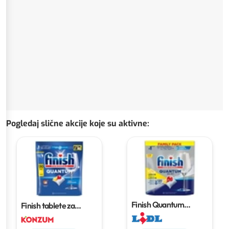
Pogledaj slične akcije koje su aktivne
:
Finish Quantum
Finish tablete za
tablete za perilicu
strojno pranje posuđa
posuđa
120 kom
130 kom