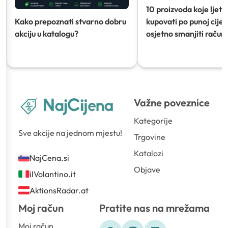
10 proizvoda koje ljeti
Kako prepoznati stvarno dobru
kupovati po punoj cijeni
akciju u katalogu?
osjetno smanjiti račun)
Važne poveznice
Kategorije
Sve akcije na jednom mjestu!
Trgovine
Katalozi
NajCena.si
Objave
ilVolantino.it
AktionsRadar.at
Moj račun
Pratite nas na mrežama
Moj račun