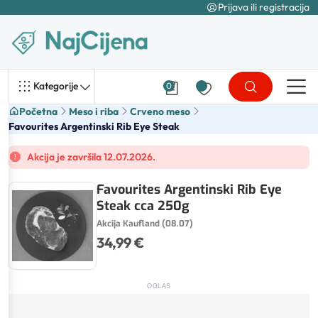
Prijava ili registracija
Kategorije
0
Početna
Meso i riba
Crveno meso
Favourites Argentinski Rib Eye Steak
Akcija je završila 12.07.2026.
Favourites Argentinski Rib Eye
Steak cca 250g
Akcija Kaufland (08.07)
34,99 €
OGLAS