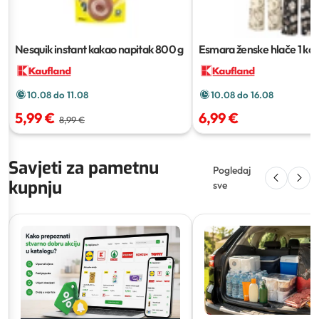
Nesquik instant kakao napitak
800 g
Esmara ženske hlače
1 ko
10.08 do 11.08
10.08 do 16.08
5,99 €
6,99 €
8,99 €
Savjeti za pametnu
Pogledaj
kupnju
sve