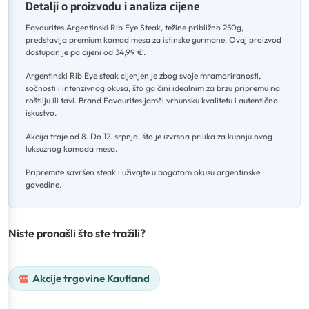
Detalji o proizvodu i analiza cijene
Favourites Argentinski Rib Eye Steak, težine približno 250g,
predstavlja premium komad mesa za istinske gurmane
.
Ovaj proizvod
dostupan je po cijeni od 34,99 €
.
Argentinski Rib Eye steak cijenjen je zbog svoje mramoriranosti,
sočnosti i intenzivnog okusa, što ga čini idealnim za brzu pripremu na
roštilju ili tavi
.
Brand Favourites jamči vrhunsku kvalitetu i autentično
iskustvo
.
Akcija traje od 8
.
Do 12. srpnja, što je izvrsna prilika za kupnju ovog
luksuznog komada mesa
.
Pripremite savršen steak i uživajte u bogatom okusu argentinske
govedine.
Niste pronašli što ste tražili?
Akcije trgovine Kaufland