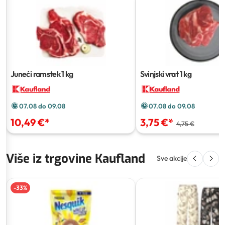
Juneći ramstek
1 kg
Svinjski vrat
1 kg
07.08 do 09.08
07.08 do 09.08
10,49 €
*
3,75 €
*
4,75 €
Više iz trgovine Kaufland
Sve akcije
-
33
%