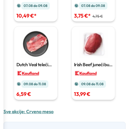
07.08 do 09.08
07.08 do 09.08
10,49 €
*
3,75 €
*
4,75 €
Dutch Veal teleći
Irish Beef juneći but
vrat
1 kg
1 kg
09.08 do 11.08
09.08 do 11.08
6,59 €
13,99 €
Sve akcije:
Crveno meso