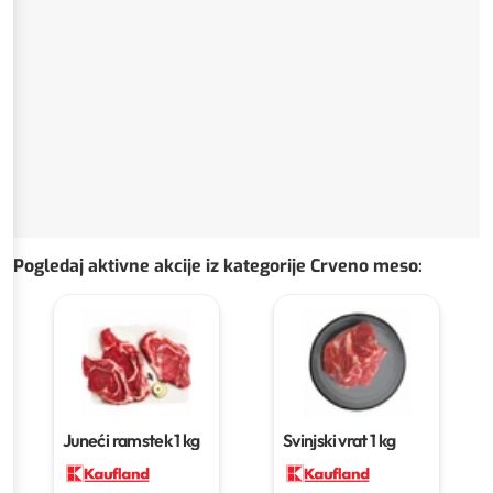
Pogledaj aktivne akcije iz kategorije Crveno meso
:
Juneći ramstek
1 kg
Svinjski vrat
1 kg