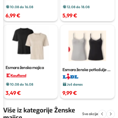
10.08 do 16.08
12.08 do 18.08
6,99 €
5,99 €
Esmara ženska majica
Esmara ženske potkošulje
3
komada u setu
Još danas
10.08 do 16.08
9,99 €
3,49 €
Više iz kategorije Ženske
Sve akcije
majice