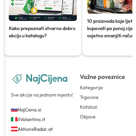
10 proizvoda koje ljeti
Kako prepoznati stvarno dobru
kupovati po punoj cijeni
akciju u katalogu?
osjetno smanjiti račun)
Važne poveznice
Kategorije
Sve akcije na jednom mjestu!
Trgovine
Katalozi
NajCena.si
Objave
ilVolantino.it
AktionsRadar.at