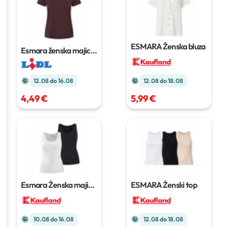
ESMARA Ženska bluza
Esmara ženska majica
Komad
12.08 do 16.08
12.08 do 18.08
4,49 €
5,99 €
Esmara Ženska majica
ESMARA Ženski top
bez rukava
2 kom
10.08 do 16.08
12.08 do 18.08