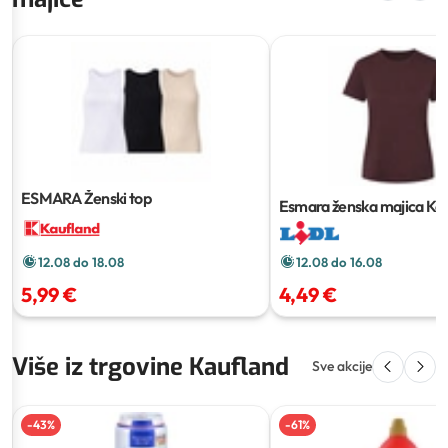
ESMARA Ženski top
Esmara ženska majica
Ko
12.08 do 16.08
12.08 do 18.08
4,49 €
5,99 €
Više iz trgovine Kaufland
Sve akcije
-
43
%
-
61
%