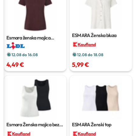
ESMARA Ženska bluza
Esmara ženska majica
Komad
12.08 do 16.08
12.08 do 18.08
4,49 €
5,99 €
Esmara Ženska majica bez
ESMARA Ženski top
rukava
2 kom