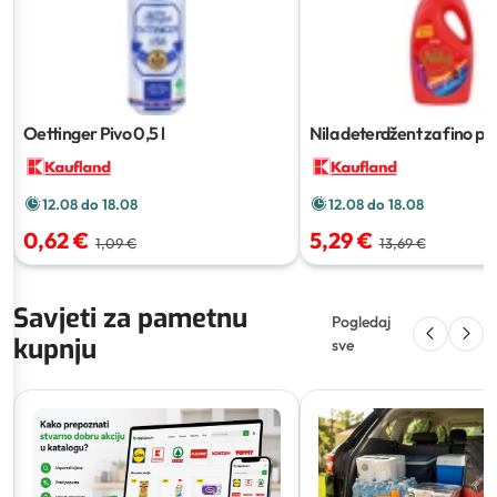
Oettinger Pivo
0,5 l
Nila deterdžent za fino pra
3,7 L
12.08 do 18.08
12.08 do 18.08
0,62 €
5,29 €
1,09 €
13,69 €
Savjeti za pametnu
Pogledaj
kupnju
sve