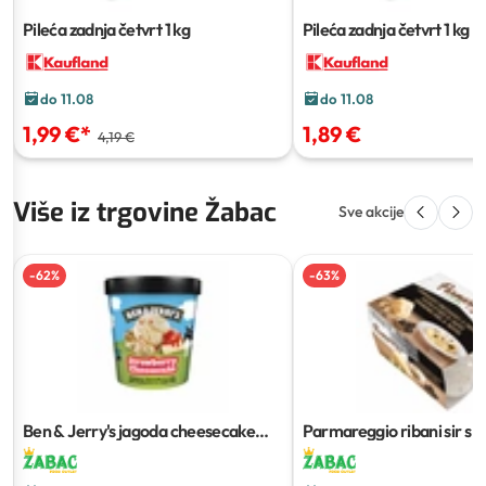
Pileća zadnja četvrt
1 kg
Pileća zadnja četvrt
1 kg
do 11.08
do 11.08
1,99 €
*
1,89 €
4,19 €
Više iz trgovine Žabac
Sve akcije
-
62
%
-
63
%
Ben & Jerry's jagoda cheesecake
Parmareggio ribani sir s 
465 ml
80 g