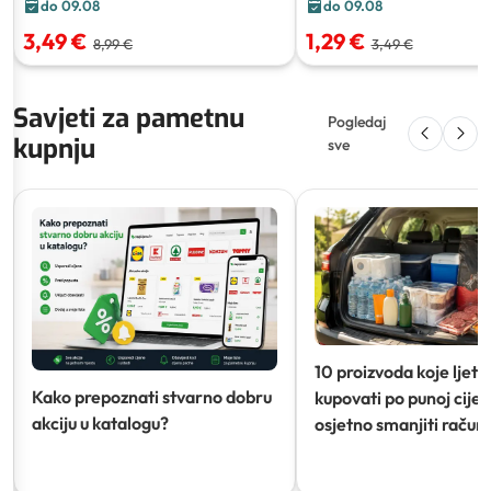
do 09.08
do 09.08
3,49 €
1,29 €
8,99 €
3,49 €
Savjeti za pametnu
Pogledaj
kupnju
sve
10 proizvoda koje ljeti
Kako prepoznati stvarno dobru
kupovati po punoj cijeni
akciju u katalogu?
osjetno smanjiti račun)