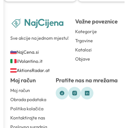
Važne poveznice
Kategorije
Sve akcije na jednom mjestu!
Trgovine
Katalozi
NajCena.si
Objave
ilVolantino.it
AktionsRadar.at
Moj račun
Pratite nas na mrežama
Moj račun
Obrada podataka
Politika kolačića
Kontaktirajte nas
Poslovna suradnja