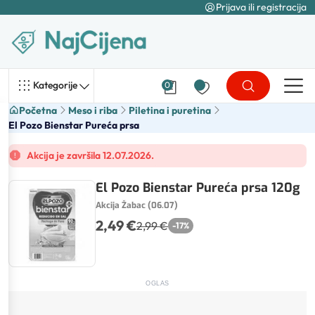
Prijava ili registracija
Kategorije
0
Početna
Meso i riba
Piletina i puretina
El Pozo Bienstar Pureća prsa
Akcija je završila 12.07.2026.
El Pozo Bienstar Pureća prsa 120g
Akcija Žabac (06.07)
2,49 €
2,99 €
-
17
%
OGLAS