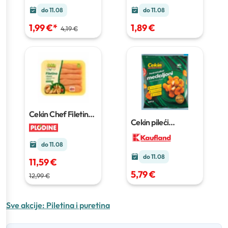
do 11.08
do 11.08
1,99 €
*
1,89 €
4,19 €
Cekin Chef Filetino
Cekin pileći
classic
1 kg
medaljoni
660 g
do 11.08
do 11.08
11,59 €
5,79 €
12,99 €
Sve akcije:
Piletina i puretina