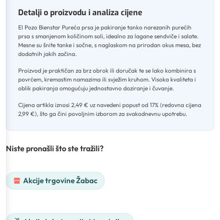
Detalji o proizvodu i analiza cijene
El Pozo Bienstar Pureća prsa je pakiranje tanko narezanih purećih
prsa s smanjenom količinom soli, idealno za lagane sendviče i salate
.
Mesne su šnite tanke i sočne, s naglaskom na prirodan okus mesa, bez
dodatnih jakih začina
.
Proizvod je praktičan za brz obrok ili doručak te se lako kombinira s
povrćem, kremastim namazima ili svježim kruhom
.
Visoka kvaliteta i
oblik pakiranja omogućuju jednostavno doziranje i čuvanje
.
Cijena artikla iznosi 2,49 € uz navedeni popust od 17% (redovna cijena
2,99 €), što ga čini povoljnim izborom za svakodnevnu upotrebu.
Niste pronašli što ste tražili?
Akcije trgovine Žabac