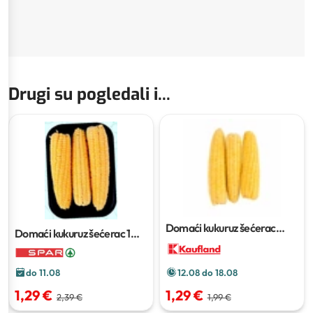
Drugi su pogledali i...
Domaći kukuruz šećerac
Domaći kukuruz šećerac
1
pakiranje od 3 komada
pak (3/1)
do 11.08
12.08 do 18.08
1,29 €
1,29 €
2,39 €
1,99 €