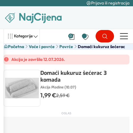
Prijava ili registracija
Kategorije
0
Početna
Voće i povrće
Povrće
Domaći kukuruz šećerac
Akcija je završila 12.07.2026.
Domaći kukuruz šećerac 3
komada
Akcija Plodine (10.07)
1,99 €
2,59 €
OGLAS