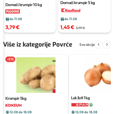
Domaći krumpir
5 kg
Domaći krumpir
10 kg
do 11.08
do 11.08
3,79 €
1,45 €
3,99 €
Više iz kategorije Povrće
Sve akcije
-
57
%
Luk žuti
1 kg
Krompir
5kg
12.08 do 18.08
12.08 do 18.08