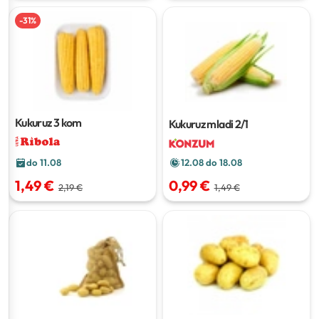
-
31
%
Kukuruz
3 kom
Kukuruz mladi
2/1
12.08 do 18.08
do 11.08
0,99 €
1,49 €
1,49 €
2,19 €