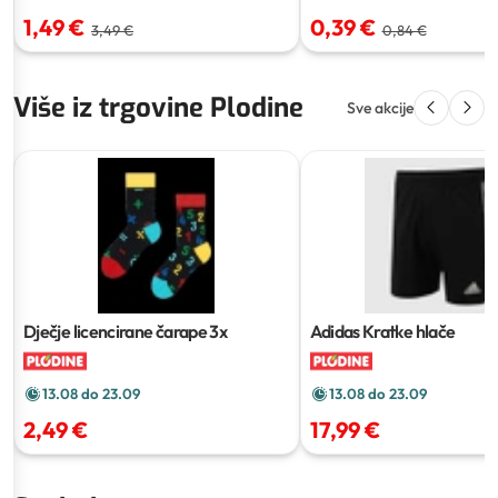
0,39 €
1,49 €
0,84 €
3,49 €
Više iz trgovine Plodine
Sve akcije
Dječje licencirane čarape
3x
Adidas Kratke hlače
13.08 do 23.09
13.08 do 23.09
2,49 €
17,99 €