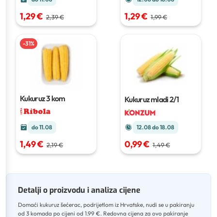
1,29 €
1,29 €
2,39 €
1,99 €
-
31
%
Kukuruz
3 kom
Kukuruz mladi
2/1
12.08 do 18.08
do 11.08
0,99 €
1,49 €
1,49 €
2,19 €
Detalji o proizvodu i analiza cijene
Domaći kukuruz šećerac, podrijetlom iz Hrvatske, nudi se u pakiranju
od 3 komada po cijeni od 1.99 €
.
Redovna cijena za ovo pakiranje