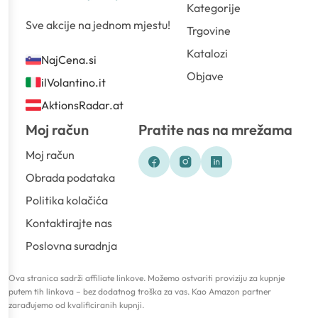
Kategorije
Sve akcije na jednom mjestu!
Trgovine
Katalozi
NajCena.si
Objave
ilVolantino.it
AktionsRadar.at
Moj račun
Pratite nas na mrežama
Moj račun
Obrada podataka
Politika kolačića
Kontaktirajte nas
Poslovna suradnja
Ova stranica sadrži affiliate linkove. Možemo ostvariti proviziju za kupnje
putem tih linkova – bez dodatnog troška za vas. Kao Amazon partner
zarađujemo od kvalificiranih kupnji.