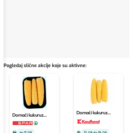
Pogledaj slične akcije koje su aktivne
:
Domaći kukuruz
Domaći kukuruz
šećerac
pakiranje od 3
šećerac
1 pak (3/1)
komada
do 11.08
12.08 do 18.08