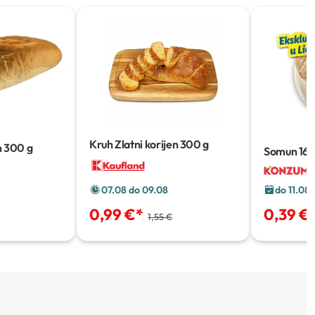
Kruh Zlatni korijen
300 g
h
300 g
Somun
160
07.08 do 09.08
do 11.08
0,99 €
*
0,39 €
1,55 €