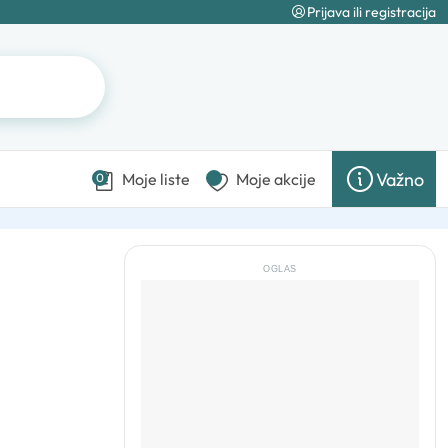
Prijava ili registracija
Važno
Moje liste
Moje akcije
0
OGLAS