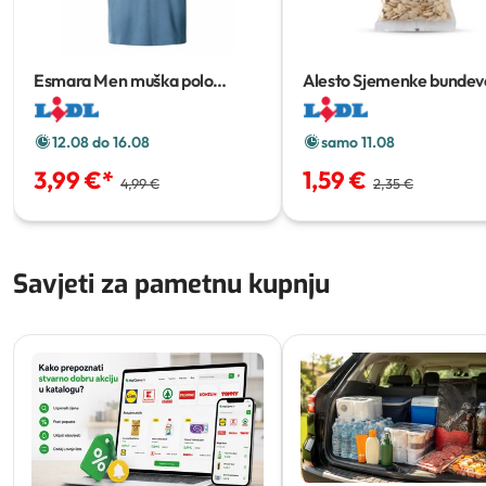
Esmara Men muška polo
Alesto Sjemenke bundev
majica
g
12.08 do 16.08
samo 11.08
3,99 €
*
1,59 €
4,99 €
2,35 €
Savjeti za pametnu kupnju