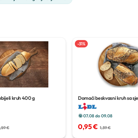
-
31
%
ijeli kruh
400 g
Domaći beskvasni kruh sa 
400 g
07.08 do 09.08
0,95 €
,59 €
1,39 €