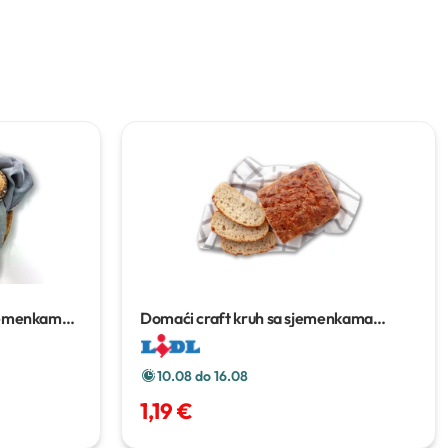
sjemenkama
Domaći craft kruh sa sjemenkama
suncokreta
410 g
10.08 do 16.08
1,19 €