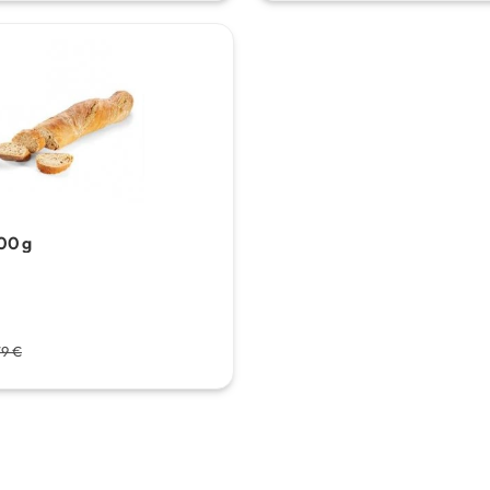
00 g
79 €