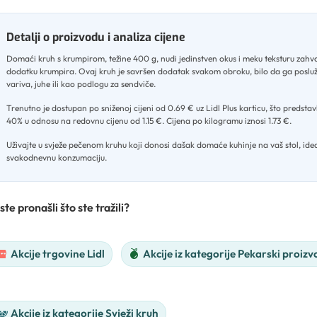
Detalji o proizvodu i analiza cijene
Domaći kruh s krumpirom, težine 400 g, nudi jedinstven okus i meku teksturu zahva
dodatku krumpira
.
Ovaj kruh je savršen dodatak svakom obroku, bilo da ga posluž
variva, juhe ili kao podlogu za sendviče
.
Trenutno je dostupan po sniženoj cijeni od 0.69 € uz Lidl Plus karticu, što predsta
40% u odnosu na redovnu cijenu od 1.15 €
.
Cijena po kilogramu iznosi 1.73 €
.
Uživajte u svježe pečenom kruhu koji donosi dašak domaće kuhinje na vaš stol, ide
svakodnevnu konzumaciju.
ste pronašli što ste tražili?
Akcije trgovine Lidl
Akcije iz kategorije Pekarski proizv
Akcije iz kategorije Svježi kruh