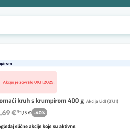
mpirom
Akcija je završila 09.11.2025.
omaći kruh s krumpirom 400 g
Akcija Lidl (07.11)
,69 €
*
1,15 €
-
40
%
gledaj slične akcije koje su aktivne
: