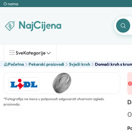
O nama
Sve
Kategorije
Početna
Pekarski proizvodi
Svježi kruh
Domaći kruh s kru
*
Fotografija ne mora u potpunosti odgovarati stvarnom izgledu
D
proizvoda.
0
Po