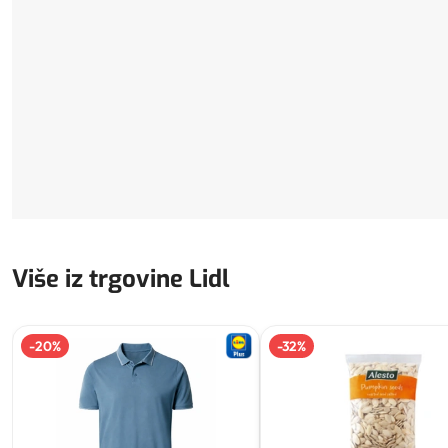
Više iz trgovine Lidl
-
20
%
-
32
%