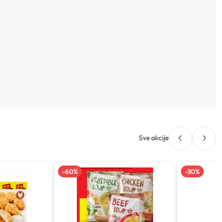
Sve akcije
-
60
%
-
30
%