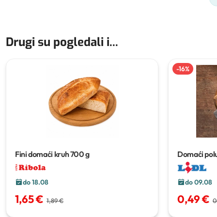
Drugi su pogledali i...
-
16
%
Fini domaći kruh
700 g
Domaći polub
do 18.08
do 09.08
1,65 €
0,49 €
1,89 €
0