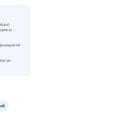
ljujući
ujete uz
vlja popust od
alan za
odi