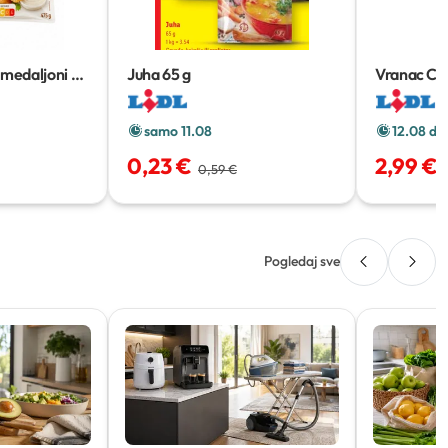
 medaljoni s
Juha
65 g
Vranac Cr
 g
samo 11.08
12.08 do
0,23 €
2,99 €
0,59 €
Pogledaj sve