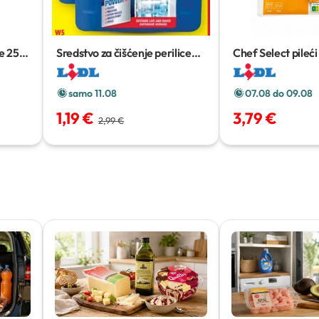
e
250
Sredstvo za čišćenje perilice
Chef Select pileći
posuđa
2 x 250 ml
umakom XXL
475
samo 11.08
07.08 do 09.08
1,19 €
3,79 €
2,99 €