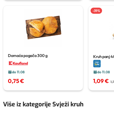
-
39
%
Domaća pogača
300 g
Kruh panj
4
do 11.08
do 11.08
0,75 €
1,09 €
1,
Više iz kategorije Svježi kruh