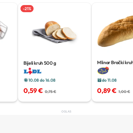
-
21
%
Mlinar Brački kru
Bijeli kruh
500 g
410 g
10.08 do 16.08
do 11.08
0,59 €
0,89 €
0,75 €
1,00 €
OGLAS