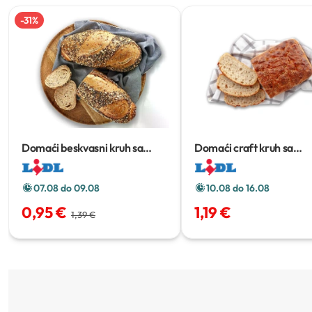
-
31
%
Domaći beskvasni kruh sa
Domaći craft kruh sa
sjemenkama
400 g
sjemenkama suncokreta
07.08 do 09.08
10.08 do 16.08
0,95 €
1,19 €
1,39 €