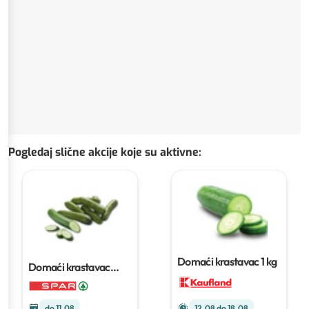
Pogledaj slične akcije koje su aktivne
:
Domaći krastavac
1 kg
Domaći krastavac
salatar
1 kom
do 11.08
12.08 do 18.08