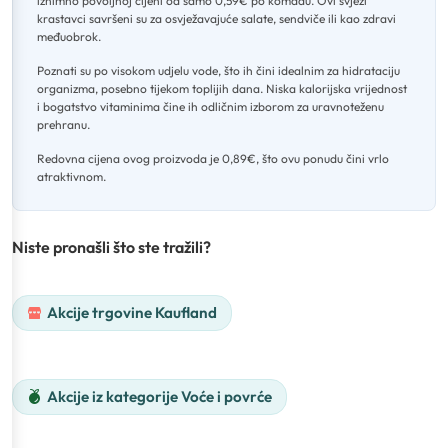
iznimno povoljnoj cijeni od samo 0,59€ po komadu
.
Ovi svježi
krastavci savršeni su za osvježavajuće salate, sendviče ili kao zdravi
međuobrok
.
Poznati su po visokom udjelu vode, što ih čini idealnim za hidrataciju
organizma, posebno tijekom toplijih dana
.
Niska kalorijska vrijednost
i bogatstvo vitaminima čine ih odličnim izborom za uravnoteženu
prehranu
.
Redovna cijena ovog proizvoda je 0,89€, što ovu ponudu čini vrlo
atraktivnom.
Niste pronašli što ste tražili?
Akcije trgovine Kaufland
Akcije iz kategorije Voće i povrće