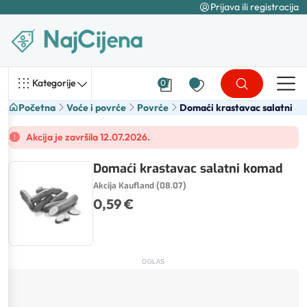
Prijava ili registracija
Kategorije
0
Početna
Voće i povrće
Povrće
Domaći krastavac salatni
Akcija je završila 12.07.2026.
Domaći krastavac salatni komad
Akcija Kaufland (08.07)
0,59 €
OGLAS