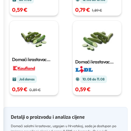
0,59 €
0,79 €
1,89 €
Domaći krastavac
Domaći krastavac
salatni
komad
salatar
10.08 do 11.08
Još danas
0,59 €
0,59 €
0,89 €
Detalji o proizvodu i analiza cijene
Domaći salatni krastavac, uzgojen u Hrvatskoj, sada je dostupan po