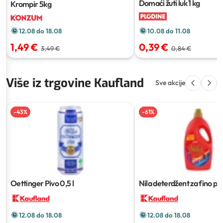
Domaći žuti luk
1 kg
Krompir
5kg
10.08 do 11.08
12.08 do 18.08
0,39 €
1,49 €
0,84 €
3,49 €
Više iz trgovine Kaufland
Sve akcije
-
43
%
-
61
%
Oettinger Pivo
0,5 l
Nila deterdžent za fino pra
3,7 L
12.08 do 18.08
12.08 do 18.08