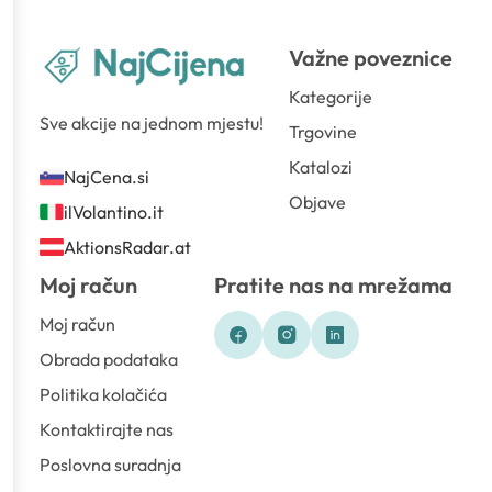
Važne poveznice
Kategorije
Sve akcije na jednom mjestu!
Trgovine
Katalozi
NajCena.si
Objave
ilVolantino.it
AktionsRadar.at
Moj račun
Pratite nas na mrežama
Moj račun
Obrada podataka
Politika kolačića
Kontaktirajte nas
Poslovna suradnja