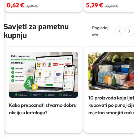
0,62 €
5,29 €
1,09 €
13,69 €
Savjeti za pametnu
Pogledaj
kupnju
sve
10 proizvoda koje ljeti
Kako prepoznati stvarno dobru
kupovati po punoj cijeni
akciju u katalogu?
osjetno smanjiti račun)