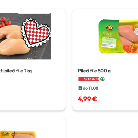
 pileći file
1 kg
Pileći file
500 g
do 11.08
4,99 €