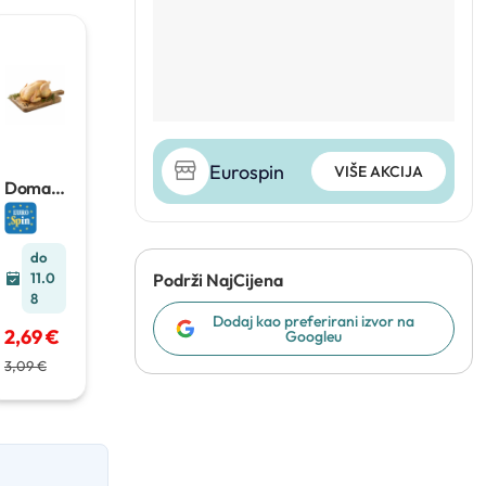
Eurospin
VIŠE AKCIJA
Domać
e svježe
pile
za
kg
do
11.0
Podrži NajCijena
8
Dodaj kao preferirani izvor na
2,69 €
Googleu
3,09 €