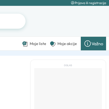
Prijava ili registracija
Važno
Moje liste
Moje akcije
0
OGLAS