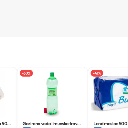
-
30
%
-
41
%
a
500
Gazirana voda limunska trava i
Land maslac
500