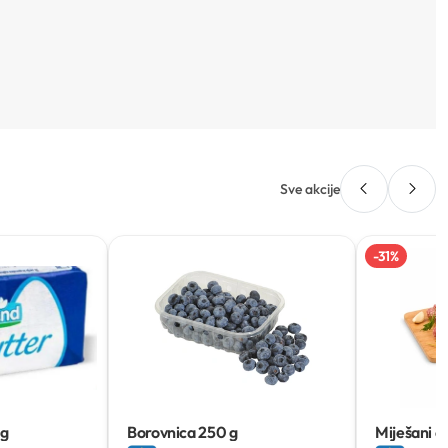
Sve akcije
-
31
%
 g
Borovnica
250 g
Miješani ć