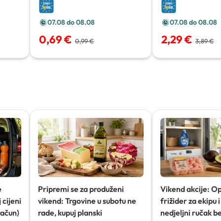
limeta
1,5 l
07.08 do 08.08
07.08 do 08.08
0,69 €
2,29 €
0,99 €
3,89 €
e
Pripremi se za produženi
Vikend akcije: O
 cijeni
vikend: Trgovine u subotu ne
frižider za ekipu i 
račun)
rade, kupuj planski
nedjeljni ručak b