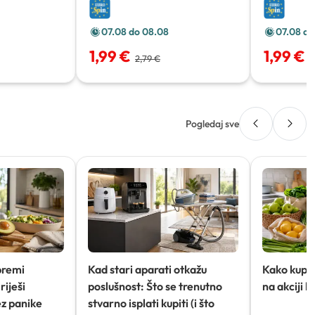
07.08 do 08.08
07.08 do
1,99 €
1,99 €
2,79 €
2
Pogledaj sve
premi
Kad stari aparati otkažu
Kako kupov
riješi
poslušnost: Što se trenutno
na akciji 
ez panike
stvarno isplati kupiti (i što