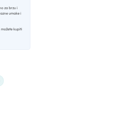
no za brzu i
 razne umake i
 možete kupiti
a