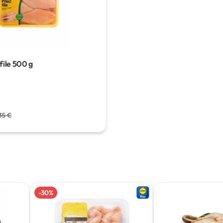
file
500 g
35 €
-
30
%