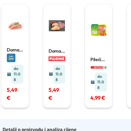
Domaći
Domaći
pileći
svježi
Pileći
file od
pileći
file
500
prsa
1
file
1 kg
do
do
g
kg
11.0
11.0
do
8
8
11.0
8
5,49
5,49
€
€
4,99 €
Detalji o proizvodu i analiza cijene