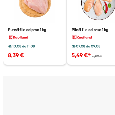
Pureći file od prsa
1 kg
Pileći file od prsa
1 kg
10.08 do 11.08
07.08 do 09.08
8,39 €
5,49 €
*
8,89 €