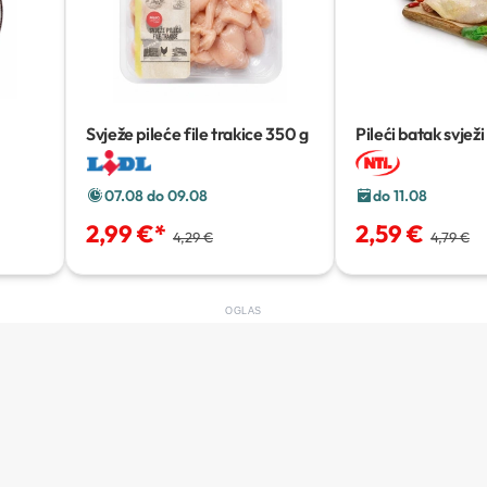
Svježe pileće file trakice
350 g
Pileći batak svježi
07.08 do 09.08
do 11.08
2,99 €
*
2,59 €
4,29 €
4,79 €
OGLAS