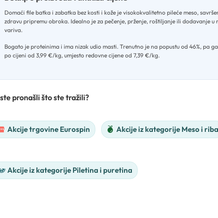
Domaći file batka i zabatka bez kosti i kože je visokokvalitetno pileće meso, savrše
zdravu pripremu obroka
.
Idealno je za pečenje, prženje, roštiljanje ili dodavanje u
variva
.
Bogato je proteinima i ima nizak udio masti
.
Trenutno je na popustu od 46%, pa ga
po cijeni od 3,99 €/kg, umjesto redovne cijene od 7,39 €/kg.
ste pronašli što ste tražili?
Akcije trgovine Eurospin
Akcije iz kategorije Meso i rib
Akcije iz kategorije Piletina i puretina