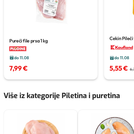
Cekin Pileći 
Pureći file prsa
1 kg
do 11.08
do 11.08
7,99 €
5,55 €
6,
Više iz kategorije Piletina i puretina