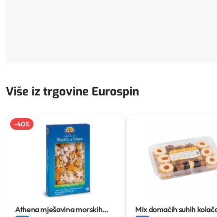
Više iz trgovine Eurospin
-
40
%
Athena mješavina morskih
Mix domaćih suhih kolač