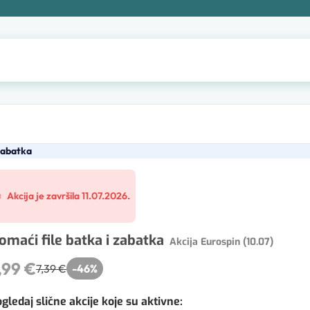
zabatka
Akcija je završila 11.07.2026.
omaći file batka i zabatka
Akcija Eurospin (10.07)
,99 €
7,39 €
-
46
%
gledaj slične akcije koje su aktivne
: