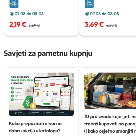
plodova za rižoto
300 g
g
07.08 do 08.08
07.08 do 08.08
2,19 €
3,69 €
3,69 €
4,89 €
Savjeti za pametnu kupnju
10 proizvoda koje ljeti n
Kako prepoznati stvarno
trebaš kupovati po punoj
dobru akciju u katalogu?
(i kako osjetno smanjiti 