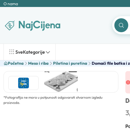
O nama
Sve
Kategorije
Početna
Meso i riba
Piletina i puretina
Domaći file batka i 
*
Fotografija ne mora u potpunosti odgovarati stvarnom izgledu
D
proizvoda.
3
Po