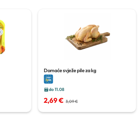
Domaće svježe pile
za kg
do 11.08
2,69 €
3,09 €