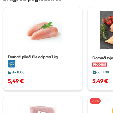
Domaći pileći file od prsa
1 kg
Domaći svježi
do 11.08
do 11.08
5,49 €
5,49 €
-
12
%