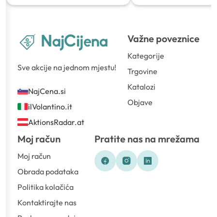
Važne poveznice
Kategorije
Sve akcije na jednom mjestu!
Trgovine
Katalozi
NajCena.si
Objave
ilVolantino.it
AktionsRadar.at
Moj račun
Pratite nas na mrežama
Moj račun
Obrada podataka
Politika kolačića
Kontaktirajte nas