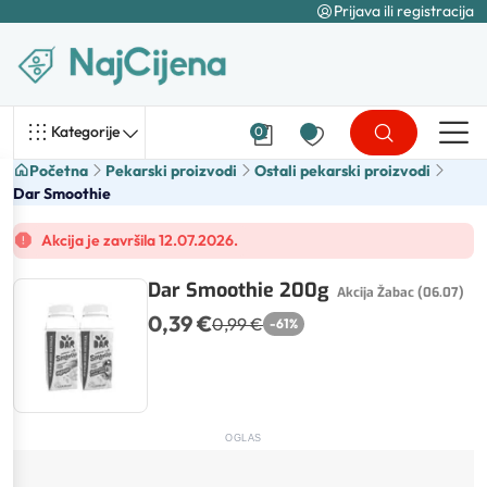
Prijava ili registracija
Kategorije
0
Početna
Pekarski proizvodi
Ostali pekarski proizvodi
Dar Smoothie
Akcija je završila 12.07.2026.
Dar Smoothie 200g
Akcija Žabac (06.07)
0,39 €
0,99 €
-
61
%
OGLAS