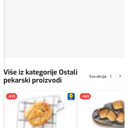
Više iz kategorije Ostali
Sve akcije
pekarski proizvodi
-
33
%
-
36
%