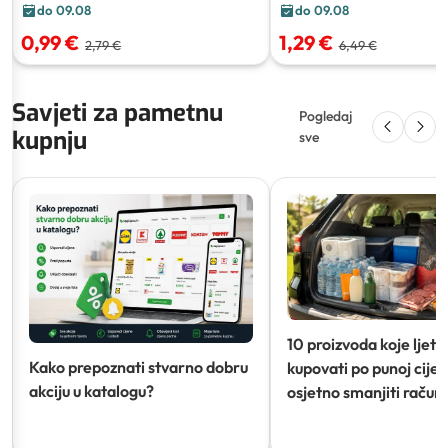
do 09.08
do 09.08
0,99 €
1,29 €
2,79 €
6,49 €
Savjeti za pametnu
Pogledaj
kupnju
sve
10 proizvoda koje ljeti
Kako prepoznati stvarno dobru
kupovati po punoj cijeni
akciju u katalogu?
osjetno smanjiti račun)