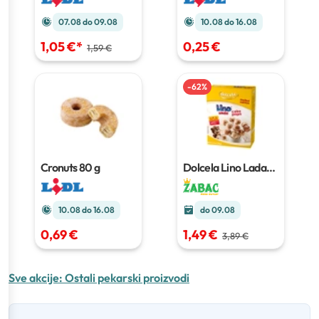
sjemenkama
suncokreta
80 g
07.08 do 09.08
10.08 do 16.08
1,05 €
*
0,25 €
1,59 €
-
62
%
Cronuts
80 g
Dolcela Lino Lada
Cake Pops
230 g
10.08 do 16.08
do 09.08
0,69 €
1,49 €
3,89 €
Sve akcije:
Ostali pekarski proizvodi