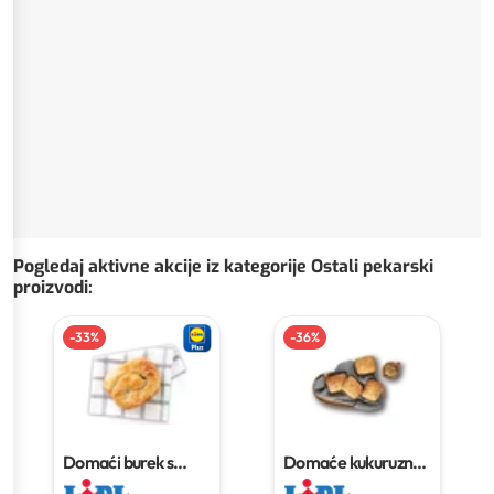
Pogledaj aktivne akcije iz kategorije Ostali pekarski
proizvodi
:
-
33
%
-
36
%
Domaći burek s
Domaće kukuruzno
mesom
210 g
pecivo sa