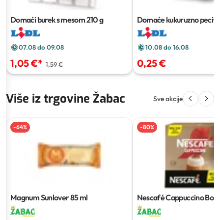
Domaći burek s mesom
210 g
Domaće kukuruzno pecivo
sjemenkama suncokreta
07.08 do 09.08
10.08 do 16.08
1,05 €
*
0,25 €
1,59 €
Više iz trgovine Žabac
Sve akcije
-
64
%
-
80
%
Magnum Sunlover
85 ml
Nescafé Cappuccino Box
g