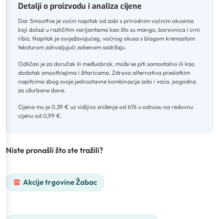
Detalji o proizvodu i analiza cijene
Dar Smoothie je voćni napitak od zobi s prirodnim voćnim okusima
koji dolazi u različitim varijantama kao što su mango, borovnica i crni
ribiz
.
Napitak je osvježavajućeg, voćnog okusa s blagom kremastom
teksturom zahvaljujući zobenom sadržaju
.
Odličan je za doručak ili međuobrok, može se piti samostalno ili kao
dodatak smoothiejima i žitaricama
.
Zdrava alternativa preslatkim
napitcima zbog svoje jednostavne kombinacije zobi i voća, pogodna
za užurbane dane
.
Cijena mu je 0,39 € uz vidljivo sniženje od 61% u odnosu na redovnu
cijenu od 0,99 €.
Niste pronašli što ste tražili?
Akcije trgovine Žabac