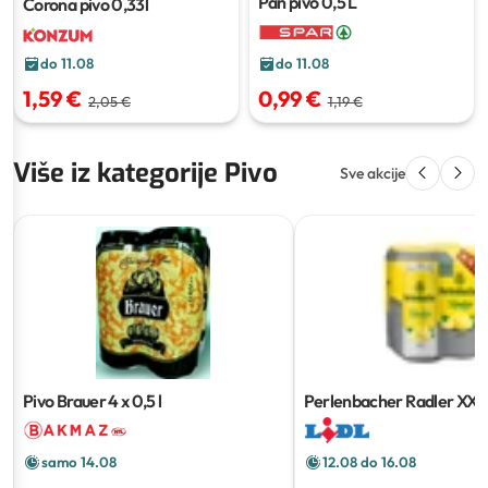
Pan pivo
0,5 L
Corona pivo
0,33l
do 11.08
do 11.08
1,59 €
0,99 €
2,05 €
1,19 €
Više iz kategorije Pivo
Sve akcije
Pivo Brauer
4 x 0,5 l
Perlenbacher Radler XXL
samo 14.08
12.08 do 16.08