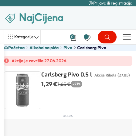
Prijava ili registracija
Kategorije
0
Početna
Alkoholna pića
Pivo
Carlsberg Pivo
Akcija je završila 27.06.2026.
Carlsberg Pivo 0,5 l
Akcija Ribola (27.05)
1,29 €
1,65 €
-
21
%
OGLAS