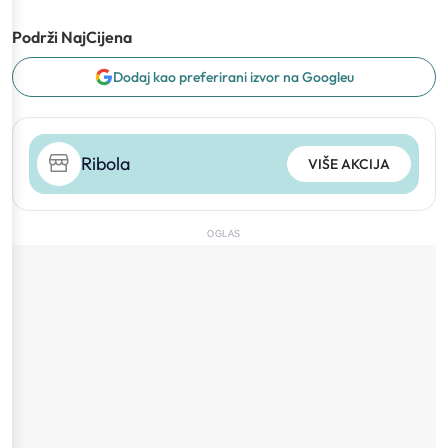
Podrži NajCijena
Dodaj kao preferirani izvor na Googleu
Ribola
VIŠE AKCIJA
OGLAS