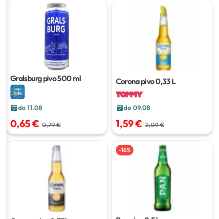
Gralsburg pivo
500 ml
Corona pivo
0,33 L
do 09.08
do 11.08
1,59 €
0,65 €
2,09 €
0,79 €
-
16
%