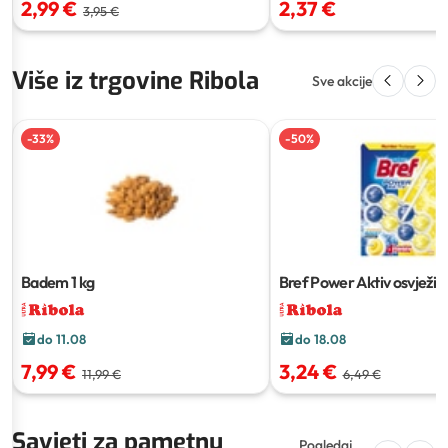
2,99 €
2,37 €
3,95 €
Više iz trgovine Ribola
Sve akcije
-
33
%
-
50
%
Badem
1 kg
Bref Power Aktiv osvježi
školjke
3x50 g
do 11.08
do 18.08
7,99 €
3,24 €
11,99 €
6,49 €
Savjeti za pametnu
Pogledaj