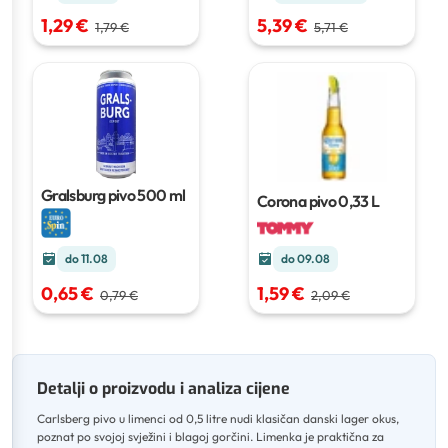
1,29 €
5,39 €
1,79 €
5,71 €
Gralsburg pivo
500 ml
Corona pivo
0,33 L
do 09.08
do 11.08
1,59 €
0,65 €
2,09 €
0,79 €
Detalji o proizvodu i analiza cijene
Carlsberg pivo u limenci od 0,5 litre nudi klasičan danski lager okus,
poznat po svojoj svježini i blagoj gorčini
.
Limenka je praktična za