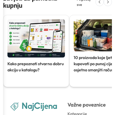
kupnju
sve
10 proizvoda koje ljeti
Kako prepoznati stvarno dobru
kupovati po punoj cijeni
akciju u katalogu?
osjetno smanjiti račun)
Važne poveznice
Kategorije