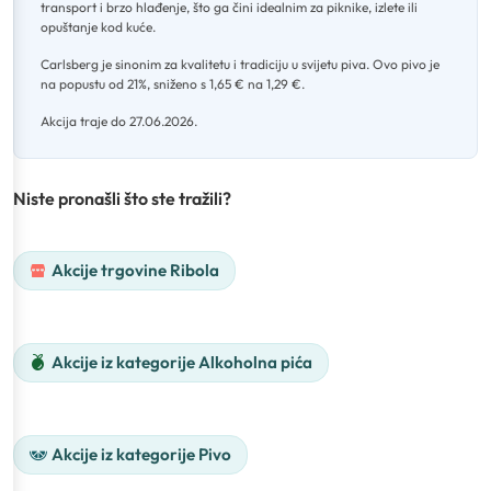
transport i brzo hlađenje, što ga čini idealnim za piknike, izlete ili
opuštanje kod kuće
.
Carlsberg je sinonim za kvalitetu i tradiciju u svijetu piva
.
Ovo pivo je
na popustu od 21%, sniženo s 1,65 € na 1,29 €
.
Akcija traje do 27.06.2026.
Niste pronašli što ste tražili?
Akcije trgovine Ribola
Akcije iz kategorije Alkoholna pića
Akcije iz kategorije Pivo