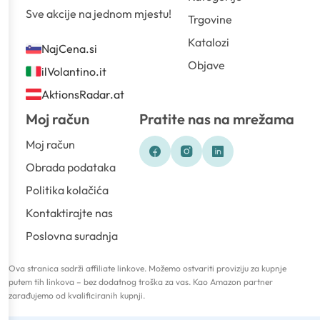
Sve akcije na jednom mjestu!
Trgovine
Katalozi
NajCena.si
Objave
ilVolantino.it
AktionsRadar.at
Moj račun
Pratite nas na mrežama
Moj račun
Obrada podataka
Politika kolačića
Kontaktirajte nas
Poslovna suradnja
Ova stranica sadrži affiliate linkove. Možemo ostvariti proviziju za kupnje
putem tih linkova – bez dodatnog troška za vas. Kao Amazon partner
zarađujemo od kvalificiranih kupnji.