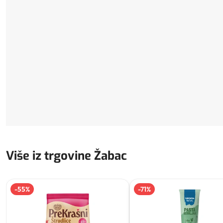
Više iz trgovine Žabac
-
55
%
-
71
%