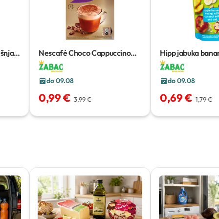
ešnjak
Nescafé Choco Cappuccino
Hipp jabuka ban
112 g
kokos zob
100 g
do 09.08
do 09.08
0,99 €
0,69 €
3,99 €
1,79 €