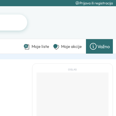
Prijava ili registracija
Važno
Moje liste
Moje akcije
0
OGLAS