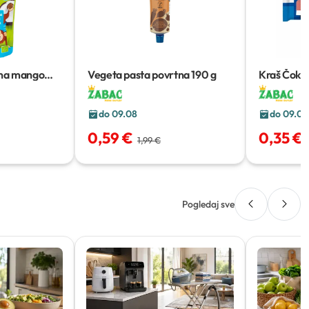
ana mango
Vegeta pasta povrtna
190 g
Kraš Čoks
do 09.08
do 09.08
0,59 €
0,35 €
1,99 €
Pogledaj sve