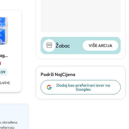
Žabac
VIŠE AKCIJA
Pag
uhinjska
.09
Podrži NajCijena
3,49 €
Dodaj kao preferirani izvor na
Googleu
vo obrađena
referiraju