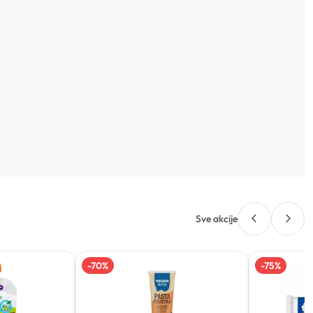
Sve akcije
-
70
%
-
75
%