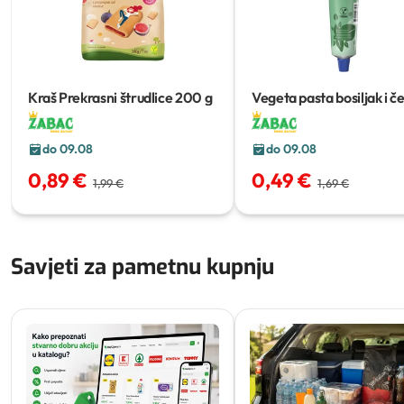
Kraš Prekrasni štrudlice
200 g
Vegeta pasta bosiljak i č
90 g
do 09.08
do 09.08
0,89 €
0,49 €
1,99 €
1,69 €
Savjeti za pametnu kupnju