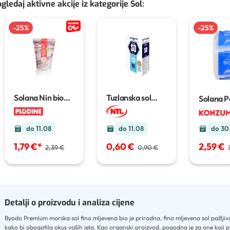
gledaj aktivne akcije iz kategorije Sol
:
-
25
%
-
25
%
Solana Nin bio
Tuzlanska sol
Solana 
morska sol
600 g
kuhinjska
1 kg
morska k
sol
5 kg
do 30
do 11.08
do 11.08
2,59 €
1,79 €
*
0,60 €
2,39 €
0,90 €
Detalji o proizvodu i analiza cijene
Byodo Premium morska sol fino mljevena bio je prirodna, fino mljevena sol pažlji
kako bi obogatila okus vaših jela
.
Kao organski proizvod, pogodna je za one koji p