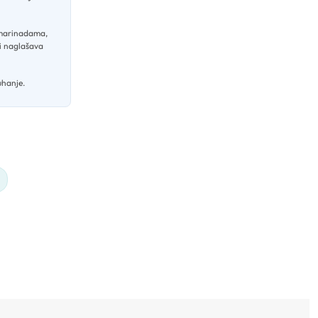
 marinadama,
 i naglašava
uhanje.