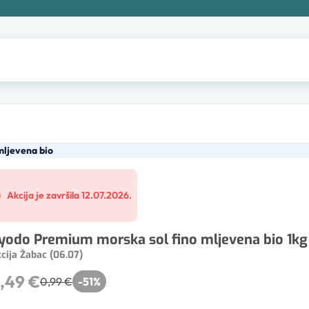
mljevena bio
Akcija je završila 12.07.2026.
yodo Premium morska sol fino mljevena bio 1kg
cija Žabac (06.07)
,49 €
0,99 €
-
51
%