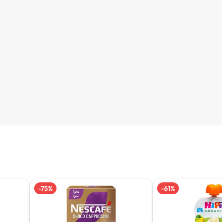
-
75
%
-
61
%