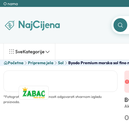
O nama
Sve
Kategorije
Početna
Priprema jela
Sol
Byodo Premium morska sol fino 
*
Fotografija ne mora u potpunosti odgovarati stvarnom izgledu
B
proizvoda.
Ak
0