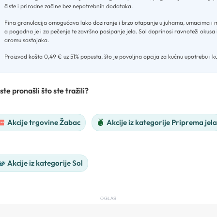
čiste i prirodne začine bez nepotrebnih dodataka
.
Fina granulacija omogućava lako doziranje i brzo otapanje u juhama, umacima i
a pogodna je i za pečenje te završno posipanje jela
.
Sol doprinosi ravnoteži okusa
aromu sastojaka
.
Proizvod košta 0,49 € uz 51% popusta, što je povoljna opcija za kućnu upotrebu i k
ste pronašli što ste tražili?
Akcije trgovine Žabac
Akcije iz kategorije Priprema jela
Akcije iz kategorije Sol
OGLAS