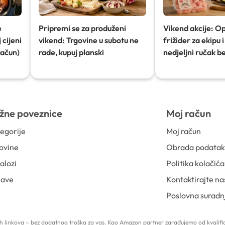
e
Pripremi se za produženi
Vikend akcije: O
 cijeni
vikend: Trgovine u subotu ne
frižider za ekipu i 
račun)
rade, kupuj planski
nedjeljni ručak b
žne poveznice
Moj račun
egorije
Moj račun
ovine
Obrada podata
alozi
Politika kolačića
jave
Kontaktirajte na
Poslovna suradn
 tih linkova – bez dodatnog troška za vas. Kao Amazon partner zarađujemo od kvalific