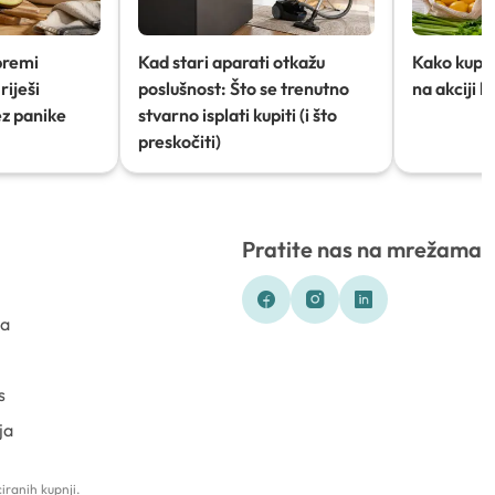
premi
Kad stari aparati otkažu
Kako kupov
riješi
poslušnost: Što se trenutno
na akciji 
ez panike
stvarno isplati kupiti (i što
preskočiti)
Pratite nas na mrežama
ka
s
ja
iranih kupnji.