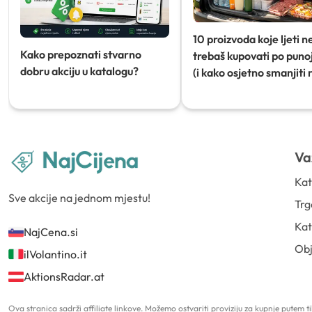
10 proizvoda koje ljeti n
Kako prepoznati stvarno
trebaš kupovati po punoj
dobru akciju u katalogu?
(i kako osjetno smanjiti 
Va
Kat
Sve akcije na jednom mjestu!
Trg
Kat
NajCena.si
Ob
ilVolantino.it
AktionsRadar.at
Ova stranica sadrži affiliate linkove. Možemo ostvariti proviziju za kupnje putem