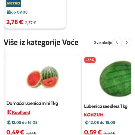
do 09.08
2,78 €
2,37 €
Više iz kategorije Voće
Sve akcije
-
33
%
Domaća lubenica mini
1 kg
Lubenica seedless
1 kg
12.08 do 16.08
12.08 do 18.08
0,49 €
0,59 €
1,99 €
0,89 €