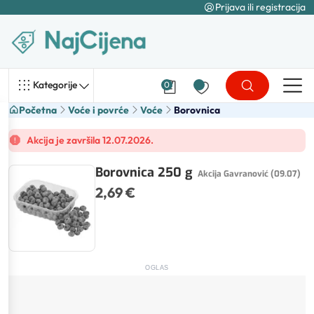
Prijava ili registracija
Kategorije
0
Početna
Voće i povrće
Voće
Borovnica
Akcija je završila 12.07.2026.
Borovnica 250 g
Akcija Gavranović (09.07)
2,69 €
OGLAS