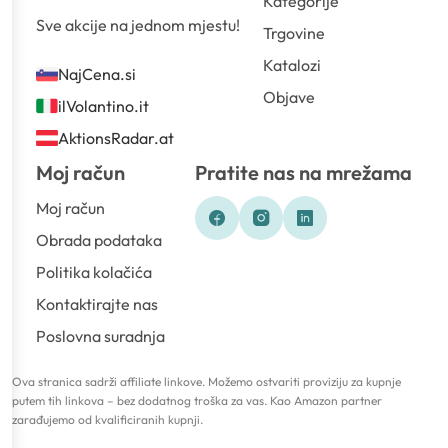
Kategorije
Sve akcije na jednom mjestu!
Trgovine
Katalozi
NajCena.si
Objave
ilVolantino.it
AktionsRadar.at
Moj račun
Pratite nas na mrežama
Moj račun
Obrada podataka
Politika kolačića
Kontaktirajte nas
Poslovna suradnja
Ova stranica sadrži affiliate linkove. Možemo ostvariti proviziju za kupnje
putem tih linkova – bez dodatnog troška za vas. Kao Amazon partner
zarađujemo od kvalificiranih kupnji.