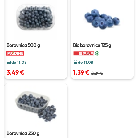
Borovnica
500 g
Bio borovnica
125 g
do 11.08
do 11.08
3,49 €
1,39 €
2,29 €
Borovnica
250 g