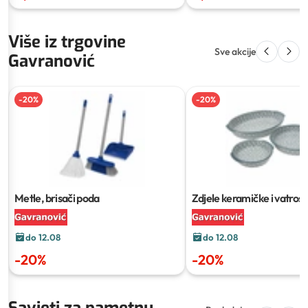
Više iz trgovine
Sve akcije
Gavranović
-
20
%
-
20
%
Metle, brisači poda
Zdjele keramičke i vatros
posude
do 12.08
do 12.08
-
20
%
-
20
%
Savjeti za pametnu