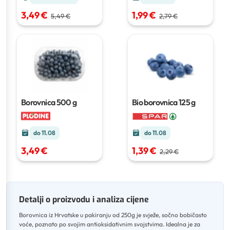
3,49 €
1,99 €
5,49 €
2,79 €
Borovnica
500 g
Bio borovnica
125 g
do 11.08
do 11.08
3,49 €
1,39 €
2,29 €
Detalji o proizvodu i analiza cijene
Borovnica iz Hrvatske u pakiranju od 250g je svježe, sočno bobičasto
voće, poznato po svojim antioksidativnim svojstvima
.
Idealna je za