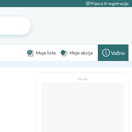
Prijava ili registracija
Važno
Moje liste
Moje akcije
0
OGLAS