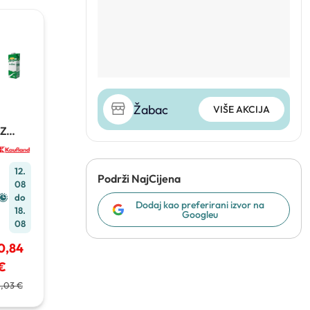
Žabac
VIŠE AKCIJA
'Z
Brego
Trajno
mlijek
12.
o
1 L
Podrži NajCijena
08
do
Dodaj kao preferirani izvor na
18.
Googleu
08
0,84
€
1,03 €