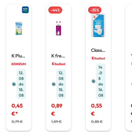
-
44
%
-
35
%
Classic
Trajno
K free
K Plus
mlijek
Trajno
trajno
o
1 L
mlijek
mlijek
14
o
1 L
o
1 l
12.
12.
.0
08
08
8
do
do
do
18.
18.
16.
08
08
08
0,45
0,89
0,55
€
*
€
€
0,79 €
1,59 €
0,85 €