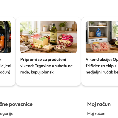
e
Pripremi se za produženi
Vikend akcije: O
 cijeni
vikend: Trgovine u subotu ne
frižider za ekipu i 
račun)
rade, kupuj planski
nedjeljni ručak b
žne poveznice
Moj račun
egorije
Moj račun