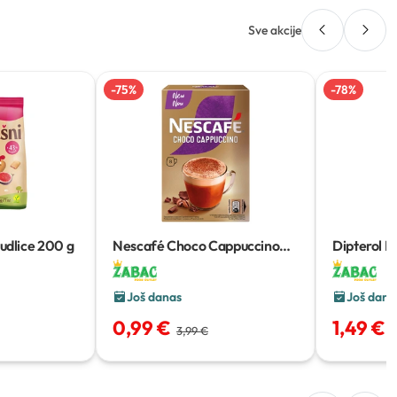
Sve akcije
-
75
%
-
78
%
udlice
200 g
Nescafé Choco Cappuccino
Dipterol Fa
112 g
100 ml
Još danas
Još dana
0,99 €
1,49 €
3,99 €
6