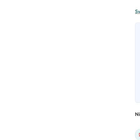
Sv
Ni