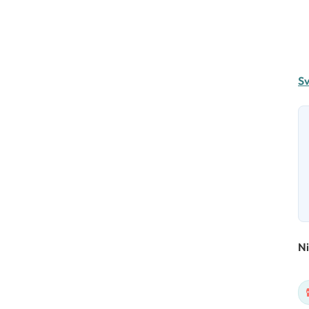
Sv
Ni