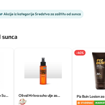
Akcije iz kategorije Sredstva za zaštitu od sunca
d sunca
-
40
%
e Sun
Olival Mrkva suho ulje za
Piz Buin Losion za
ubrzano tamnjenje sun super
ml
100ml