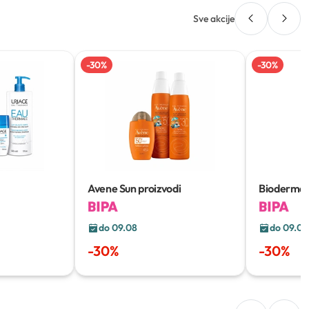
Sve akcije
-
30
%
-
30
%
Avene Sun proizvodi
Bioderma
proizvodi
do 09.08
do 09.08
-
30
%
-
30
%