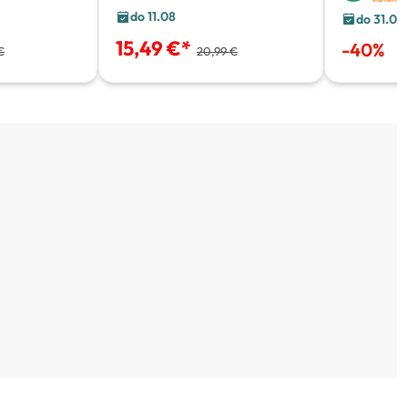
do 11.08
do 31.08
15,49 €
*
-
40
%
€
20,99 €