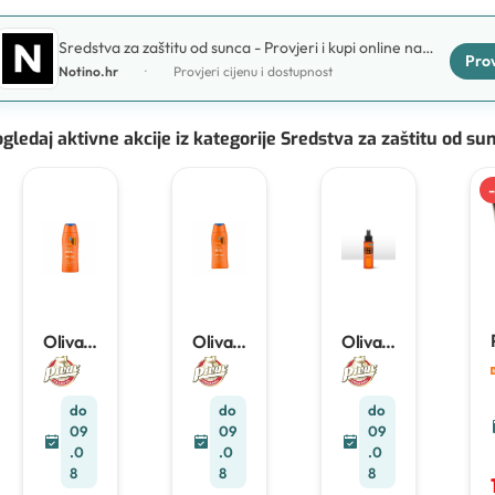
Sredstva za zaštitu od sunca - Provjeri i kupi online na
Prov
Notino.hr
Notino.hr
·
Provjeri cijenu i dostupnost
gledaj aktivne akcije iz kategorije Sredstva za zaštitu od su
-
Olival
Olival
Olival
Mlijek
Mlijek
Mrkva
o za
o za
suho
sunčan
sunčan
ulje za
do
do
do
je Sun
je Sun
ubrzan
09
09
09
milk
milk
o
spf30
spf50
tamnje
.0
.0
.0
200ml
200ml
nje sun
8
8
8
super