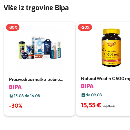
Više iz trgovine Bipa
-
30
%
-
20
%
Natural Wealth C
500 m
Proizvodi za mušku i zubnu
njegu
do 09.08
13.08 do 16.08
15,55 €
-
30
%
19,70 €