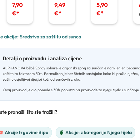
100ml
7,90
9,49
5,90
€
*
€
*
€
*
e akcije:
Sredstva za zaštitu od sunca
Detalji o proizvodu i analiza cijene
ALPHANOVA bébé Spray solaire je organski sprej za sunčanje namijenjen bebama,
zaštitnim faktorom 50+
.
Formuliran je bez štetnih sastojaka kako bi pružio nježnu, 
zaštitu osjetljivoj dječjoj koži od sunčevih zraka
.
Ovaj proizvod je dio ponude s 30% popusta na proizvode za njegu tijela i sunčanje.
ste pronašli što ste tražili?
Akcije trgovine Bipa
Akcije iz kategorije Njega tijela