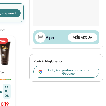
jeri ponudu
nca
:
Bipa
VIŠE AKCIJA
40
%
Podrži NajCijena
Dodaj kao preferirani izvor na
Piz
Googleu
Buin
Losion
za
do
sunčan
11.
je
150
08
ml
10,19