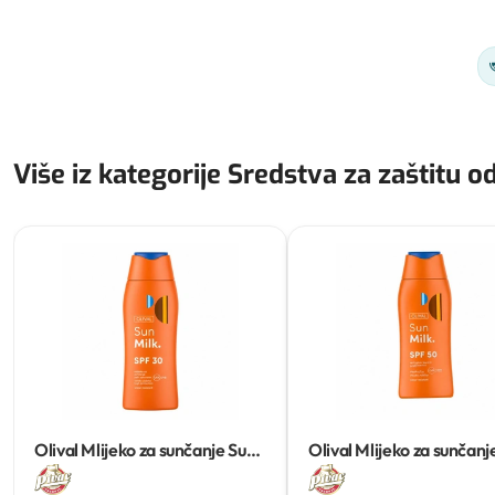
Više iz kategorije Sredstva za zaštitu o
Olival Mlijeko za sunčanje Sun
Olival Mlijeko za sunčanj
milk spf30
200ml
milk spf50
200ml