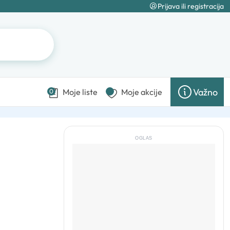
Prijava ili registracija
Važno
Moje liste
Moje akcije
0
OGLAS