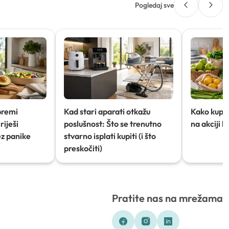
Pogledaj sve
premi
Kad stari aparati otkažu
Kako kupov
riješi
poslušnost: Što se trenutno
na akciji 
ez panike
stvarno isplati kupiti (i što
preskočiti)
Pratite nas na mrežama