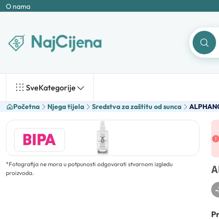
O nama
Sve
Kategorije
Početna
Njega tijela
Sredstva za zaštitu od sunca
ALPHANOV
*
Fotografija ne mora u potpunosti odgovarati stvarnom izgledu
A
proizvoda.
-
Pr