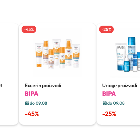
-
45
%
-
25
%
g
Eucerin proizvodi
Uriage proizvodi
do 09.08
do 09.08
-
45
%
-
25
%