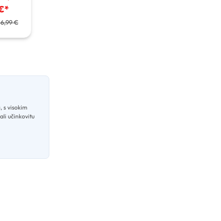
€
*
16,99 €
 s visokim
ali učinkovitu