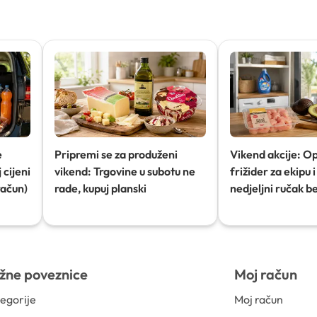
e
Pripremi se za produženi
Vikend akcije: O
 cijeni
vikend: Trgovine u subotu ne
frižider za ekipu i 
račun)
rade, kupuj planski
nedjeljni ručak b
žne poveznice
Moj račun
egorije
Moj račun