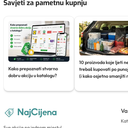
Savjeti za pametnu kupnju
10 proizvoda koje ljeti n
Kako prepoznati stvarno
trebaš kupovati po punoj
dobru akciju u katalogu?
(i kako osjetno smanjiti 
Va
Kat
Sve akcije na jednom mjestu!