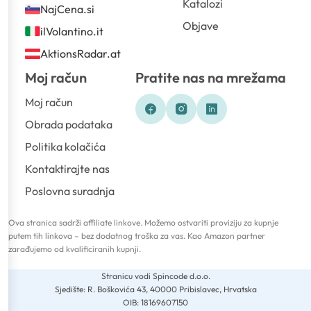
Katalozi
NajCena.si
Objave
ilVolantino.it
AktionsRadar.at
Moj račun
Pratite nas na mrežama
Moj račun
Obrada podataka
Politika kolačića
Kontaktirajte nas
Poslovna suradnja
Ova stranica sadrži affiliate linkove. Možemo ostvariti proviziju za kupnje
putem tih linkova – bez dodatnog troška za vas. Kao Amazon partner
zarađujemo od kvalificiranih kupnji.
Stranicu vodi Spincode d.o.o.
Sjedište: R. Boškovića 43, 40000 Pribislavec, Hrvatska
OIB: 18169607150