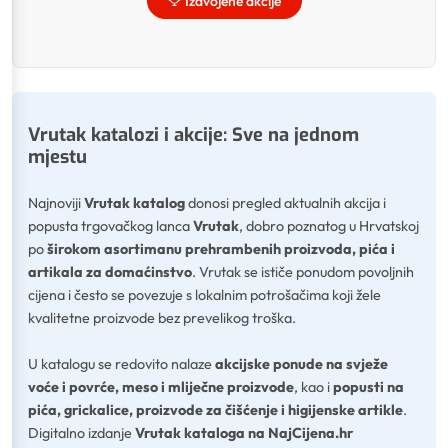
Izdvojene akcije
Vrutak katalozi i akcije: Sve na jednom
mjestu
Najnoviji
Vrutak katalog
donosi pregled aktualnih akcija i
popusta trgovačkog lanca
Vrutak
, dobro poznatog u Hrvatskoj
po
širokom asortimanu prehrambenih proizvoda, pića i
artikala za domaćinstvo
. Vrutak se ističe ponudom povoljnih
cijena i često se povezuje s lokalnim potrošačima koji žele
kvalitetne proizvode bez prevelikog troška.
U katalogu se redovito nalaze
akcijske ponude na svježe
voće i povrće, meso i mliječne proizvode
, kao i
popusti na
pića, grickalice, proizvode za čišćenje i higijenske artikle
.
Digitalno izdanje
Vrutak kataloga na NajCijena.hr