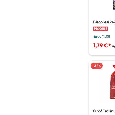
Biscolleti ke
do 11.08
1,79 €
*
2
-
24
%
Oho! Frollini