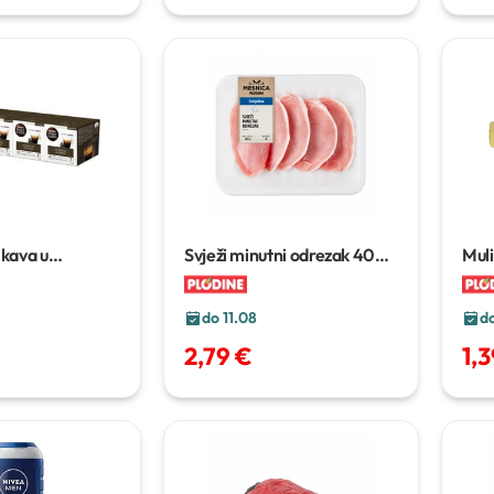
 kava u
Svježi minutni odrezak
400
Muli
 x 100,8–5 x 112
g
168
do 11.08
do
2,79 €
1,