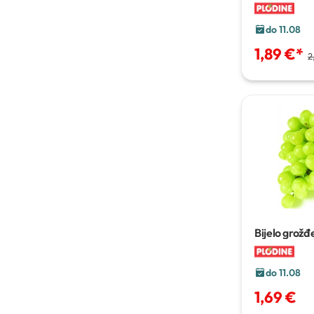
do 11.08
1,89 €
*
2
Bijelo grožđ
do 11.08
1,69 €