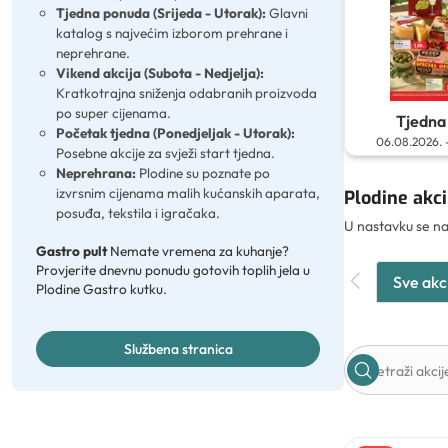
Tjedna ponuda (Srijeda - Utorak):
Glavni
katalog s najvećim izborom prehrane i
neprehrane.
Vikend akcija (Subota - Nedjelja):
Kratkotrajna sniženja odabranih proizvoda
po super cijenama.
Tjedna 
Početak tjedna (Ponedjeljak - Utorak):
06.08.2026.
Posebne akcije za svježi start tjedna.
Neprehrana:
Plodine su poznate po
izvrsnim cijenama malih kućanskih aparata,
Plodine akci
posuđa, tekstila i igračaka.
U nastavku se na
Gastro pult
Nemate vremena za kuhanje?
Provjerite dnevnu ponudu gotovih toplih jela u
Sve akc
Plodine Gastro kutku.
Službena stranica