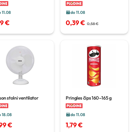
6 x 80 g
 11.08
do 11.08
29 €
0,39 €
0,58 €
on stolni ventilator
Pringles čips
160–165 g
o 18.08
do 11.08
,99 €
1,79 €