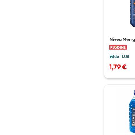
Nivea Men ge
250 ml
do 11.08
1,79 €