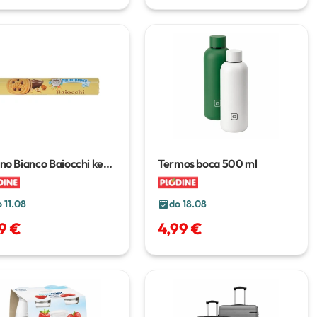
no Bianco Baiocchi keksi
Termos boca
500 ml
–260 g
 11.08
do 18.08
39 €
4,99 €