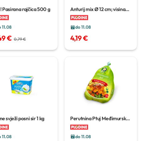
 Pasirana rajčica
500 g
Anturij mix
Ø 12 cm; visina
45 cm
 11.08
do 11.08
49 €
4,19 €
0,79 €
ne svježi posni sir
1 kg
Perutnina Ptuj Međimursko
pile
1 kg
 11.08
do 11.08