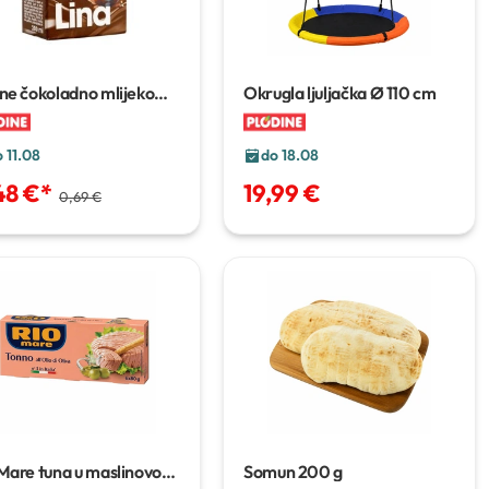
ne čokoladno mlijeko
Okrugla ljuljačka
Ø 110 cm
a
200 ml
 11.08
do 18.08
48 €
*
19,99 €
0,69 €
 Mare tuna u maslinovom
Somun
200 g