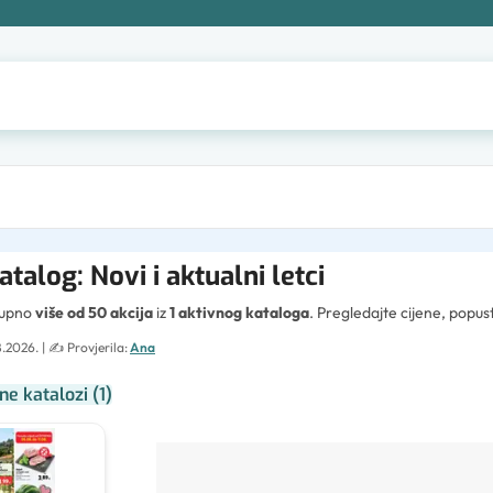
atalog: Novi i aktualni letci
tupno
više od 50 akcija
iz
1 aktivnog kataloga
. Pregledajte cijene, popu
8.2026.
| ✍️
Provjerila:
Ana
ne katalozi
(
1
)