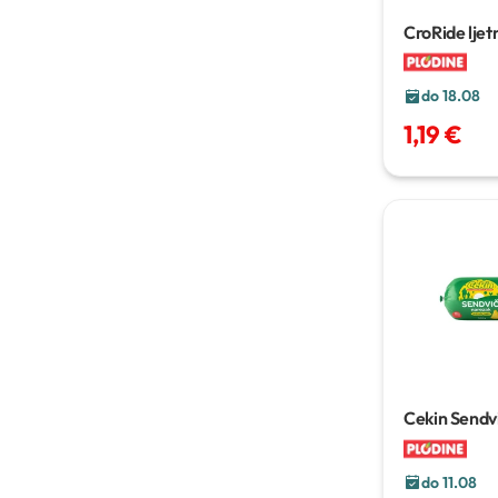
CroRide ljet
do 18.08
1,19 €
Cekin Sendv
g
do 11.08