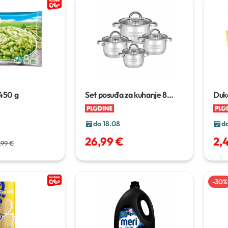
450 g
Set posuđa za kuhanje
8
Duk
komada
do 18.08
do
26,99 €
2,
,99 €
-
30
%