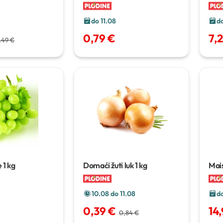
ulju
do 11.08
do
0,79 €
7,
,49 €
e
1 kg
Domaći žuti luk
1 kg
Mais
10.08 do 11.08
d
0,39 €
14
0,84 €