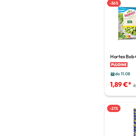
-
36
%
Hortex Bob
do 11.08
1,89 €
*
2
-
21
%