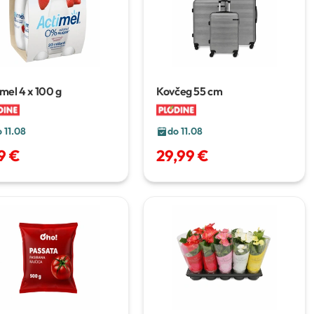
imel
4 x 100 g
Kovčeg
55 cm
 11.08
do 11.08
9 €
29,99 €