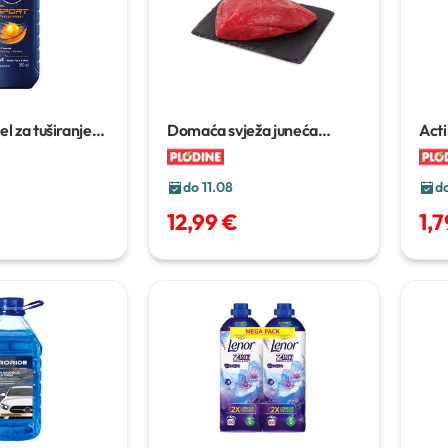
l za tuširanje
Domaća svježa juneća
Act
lopatica
1 kg
do 11.08
do
12,99 €
1,7