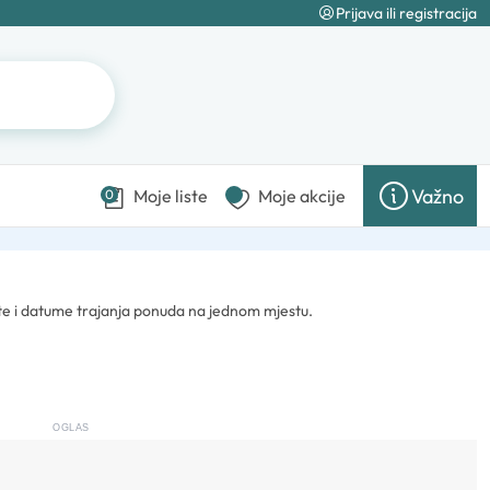
Prijava ili registracija
Važno
Moje liste
Moje akcije
0
ste i datume trajanja ponuda na jednom mjestu.
OGLAS