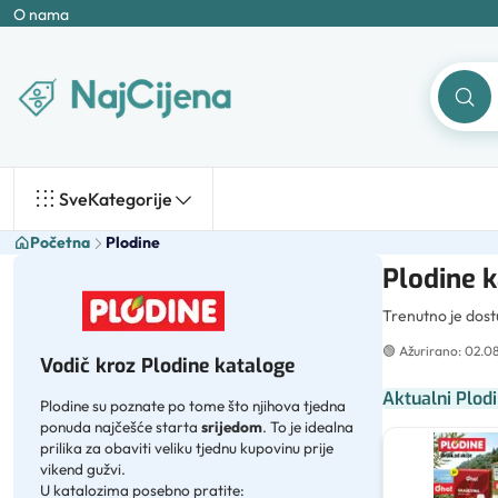
O nama
Sve
Kategorije
Početna
Plodine
Plodine k
Trenutno je dos
🟢
Ažurirano: 02.0
Vodič kroz Plodine kataloge
Aktualni Plodi
Plodine su poznate po tome što njihova tjedna
ponuda najčešće starta
srijedom
. To je idealna
prilika za obaviti veliku tjednu kupovinu prije
vikend gužvi.
U katalozima posebno pratite: