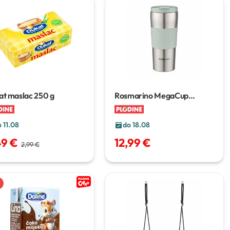
at maslac
250 g
Rosmarino MegaCup
termosica
580 ml
 11.08
do 18.08
49 €
12,99 €
2,99 €