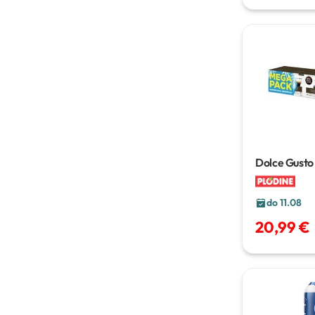
Dolce Gusto
kapsulama
5
g
do 11.08
20,99 €