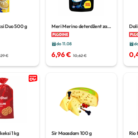
ksi Duo
500 g
Meri Merino deterdžent za
Doli
pranje rublja
4,5 l
Lin
do 11.08
do
6,96 €
0,
,29 €
10,62 €
 keksi
1 kg
Sir Maasdam
100 g
Rio