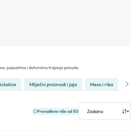
nama, popustima i datumima trajanja ponuda.
rickalice
Mliječni proizvodi i jaja
Meso i riba
Kuć
Pronađeno više od 50