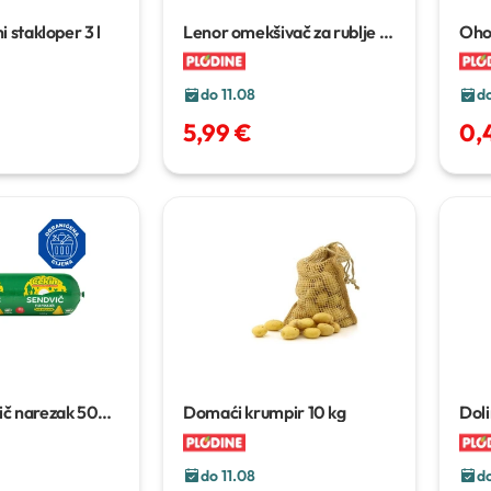
ni stakloper
3 l
Lenor omekšivač za rublje
2
Oho!
x 987 ml ili 2 x 1,239 ml
do 11.08
do
5,99 €
0,
ič narezak
500
Domaći krumpir
10 kg
Doli
do 11.08
do