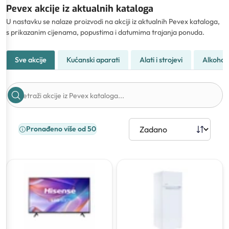
Pevex akcije iz aktualnih kataloga
U nastavku se nalaze proizvodi na akciji iz aktualnih Pevex kataloga,
s prikazanim cijenama, popustima i datumima trajanja ponuda.
Sve akcije
Kućanski aparati
Alati i strojevi
Alkohol
Pronađeno više od 50