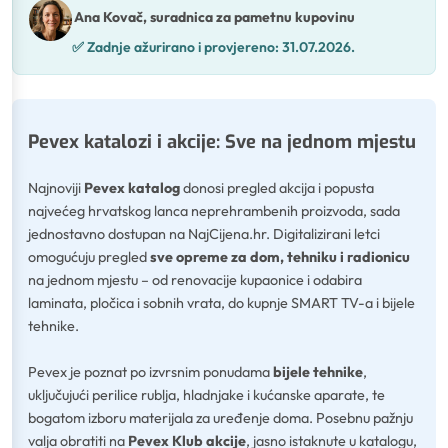
Ana Kovač, suradnica za pametnu kupovinu
✅
Zadnje ažurirano i provjereno:
31.07.2026.
Pevex katalozi i akcije: Sve na jednom mjestu
Najnoviji
Pevex katalog
donosi pregled akcija i popusta
najvećeg hrvatskog lanca neprehrambenih proizvoda, sada
jednostavno dostupan na NajCijena.hr. Digitalizirani letci
omogućuju pregled
sve opreme za dom, tehniku i radionicu
na jednom mjestu – od renovacije kupaonice i odabira
laminata, pločica i sobnih vrata, do kupnje SMART TV-a i bijele
tehnike.
Pevex je poznat po izvrsnim ponudama
bijele tehnike
,
uključujući perilice rublja, hladnjake i kućanske aparate, te
bogatom izboru materijala za uređenje doma. Posebnu pažnju
valja obratiti na
Pevex Klub akcije
, jasno istaknute u katalogu,