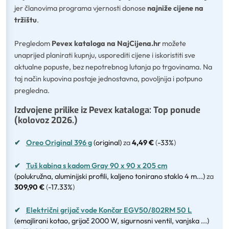
jer članovima programa vjernosti donose
najniže cijene na
tržištu
.
Pregledom
Pevex kataloga na NajCijena.hr
možete
unaprijed planirati kupnju, usporediti cijene i iskoristiti sve
aktualne popuste, bez nepotrebnog lutanja po trgovinama. Na
taj način kupovina postaje jednostavna, povoljnija i potpuno
pregledna.
Izdvojene prilike iz Pevex kataloga: Top ponude
(kolovoz 2026.)
✔
Oreo Original 396 g
(original)
za
4,49 €
(
-33%
)
✔
Tuš kabina s kadom Gray 90 x 90 x 205 cm
(polukružna, aluminijski profili, kaljeno tonirano staklo 4 m...)
za
309,90 €
(
-17.33%
)
✔
Električni grijač vode Končar EGV50/802RM 50 L
(emajlirani kotao, grijač 2000 W, sigurnosni ventil, vanjska ...)