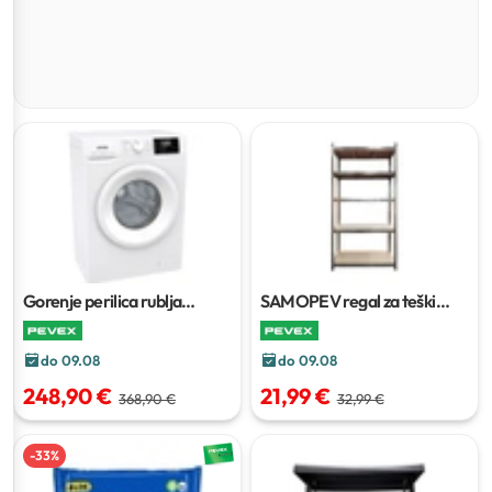
Gorenje perilica rublja
SAMOPEV regal za teški
WNGPI72SBS
7 kg
teret
do 09.08
do 09.08
248,90 €
21,99 €
368,90 €
32,99 €
-
33
%