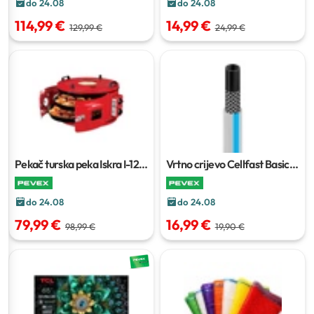
do 24.08
do 24.08
114,99 €
14,99 €
129,99 €
24,99 €
Pekač turska peka Iskra I-12T
Vrtno crijevo Cellfast Basic
35 I
20 m
do 24.08
do 24.08
79,99 €
16,99 €
98,99 €
19,90 €