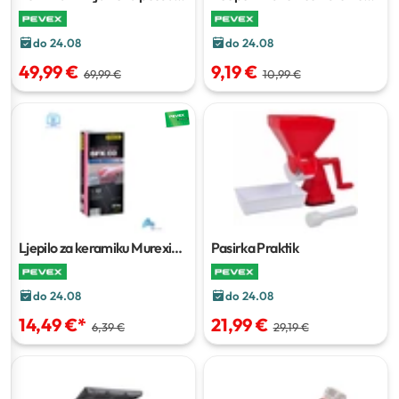
8 l
plastična kutija
do 24.08
do 24.08
49,99 €
9,19 €
69,99 €
10,99 €
Ljepilo za keramiku Murexin
Pasirka Praktik
BFK 03
25 kg
do 24.08
do 24.08
14,49 €
*
21,99 €
6,39 €
29,19 €