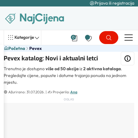
Prijava ili registracija
Kategorije
0
Početna
Pevex
Pevex katalog: Novi i aktualni letci
Trenutno je dostupno
više od 50 akcija
iz
2 aktivna kataloga
.
Pregledajte cijene, popuste i datume trajanja ponuda na jednom
mjestu.
🟢
Ažurirano: 31.07.2026.
| ✍️
Provjerila:
Ana
OGLAS