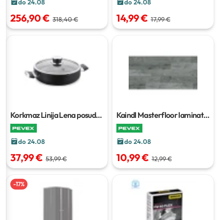
do 24.08
do 24.08
256,90 €
14,99 €
318,40 €
17,99 €
Korkmaz Linija Lena posuda
Kaindl Masterfloor laminat
2,8 l
K2145
2,402 m²
do 24.08
do 24.08
37,99 €
10,99 €
53,99 €
12,99 €
-
17
%