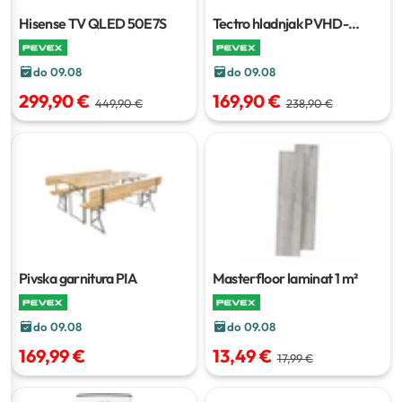
Hisense TV QLED 50E7S
Tectro hladnjak PVHD-
T2001ENB
do 09.08
do 09.08
299,90 €
169,90 €
449,90 €
238,90 €
Pivska garnitura PIA
Masterfloor laminat
1 m²
do 09.08
do 09.08
169,99 €
13,49 €
17,99 €