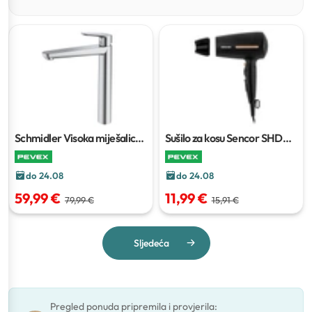
Schmidler Visoka miješalica
Sušilo za kosu Sencor SHD
za umivaonik
0045BK
do 24.08
do 24.08
59,99 €
11,99 €
79,99 €
15,91 €
Sljedeća
Pregled ponuda pripremila i provjerila
: