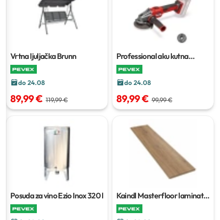
Vrtna ljuljačka Brunn
Professional aku kutna
brusilica Axxio 18/115 Q
do 24.08
do 24.08
89,99 €
89,99 €
119,99 €
99,99 €
Posuda za vino Ezio Inox
320 l
Kaindl Masterfloor laminat
K4440 EG
1,602 m²