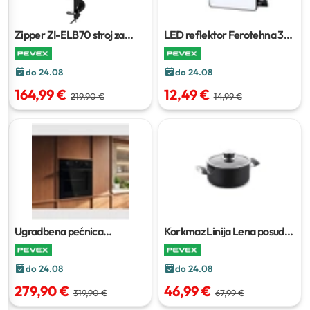
Zipper ZI-ELB70 stroj za
LED reflektor Ferotehna
30
bušenje rupa
W
do 24.08
do 24.08
164,99 €
12,49 €
219,90 €
14,99 €
Ugradbena pećnica
Korkmaz Linija Lena posuda
Electrolux LOF3H10BK
6,5 l
do 24.08
do 24.08
279,90 €
46,99 €
319,90 €
67,99 €