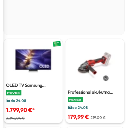
OLED TV Samsung
QE55S90FAEXXH
138 cm
Professional aku kutna
brusilica Axxio 36/230 Q
do 24.08
do 24.08
1.799,90 €
*
179,99 €
219,00 €
3.396,04 €