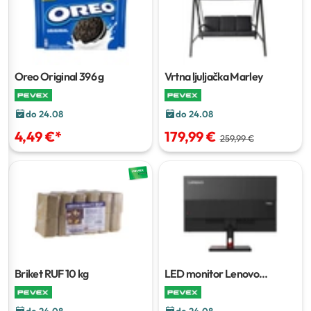
Oreo Original
396 g
Vrtna ljuljačka Marley
do 24.08
do 24.08
4,49 €
*
179,99 €
259,99 €
Briket RUF
10 kg
LED monitor Lenovo
ThinkVision S271-30
27 inch
do 24.08
do 24.08