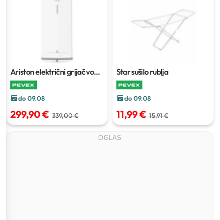
Ariston električni grijač vode
Star sušilo rublja
Velis Pro 50 l
50 l
do 09.08
do 09.08
299,90 €
11,99 €
339,00 €
15,91 €
OGLAS