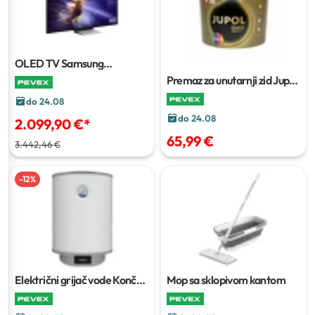
OLED TV Samsung
QE65S90FAEXXH
163 cm
Premaz za unutarnji zid Jupol
Gold Supreme
15 I
do 24.08
do 24.08
2.099,90 €
*
65,99 €
3.442,46 €
-
12
%
Električni grijač vode Končar
Mop sa sklopivom kantom
EGV50/802RM
50 L