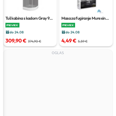
Tuš kabina s kadom Gray
90 x
Masa za fugiranje Murexin
90 x 205 cm
FM 60
2 kg
do 24.08
do 24.08
309,90 €
4,49 €
374,90 €
5,59 €
OGLAS