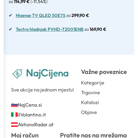
za
114,99 €
(
-11.54%
)
✔
Hisense TV QLED 50E7S
za
299,90 €
✔
Tectro hladnjak PVHD-T2001ENB
za
169,90 €
Važne poveznice
Kategorije
Sve akcije na jednom mjestu!
Trgovine
Katalozi
NajCena.si
Objave
ilVolantino.it
AktionsRadar.at
Moj račun
Pratite nas na mrežama