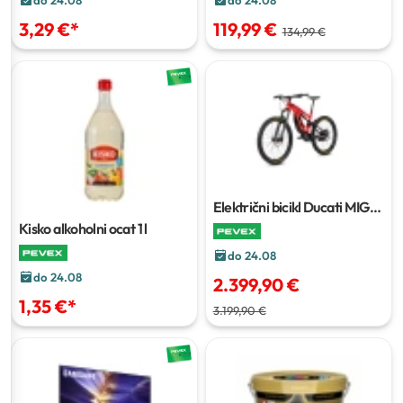
3,29 €
*
119,99 €
134,99 €
Električni bicikl Ducati MIG-S
EP8
Kisko alkoholni ocat
1 l
do 24.08
do 24.08
2.399,90 €
1,35 €
*
3.199,90 €