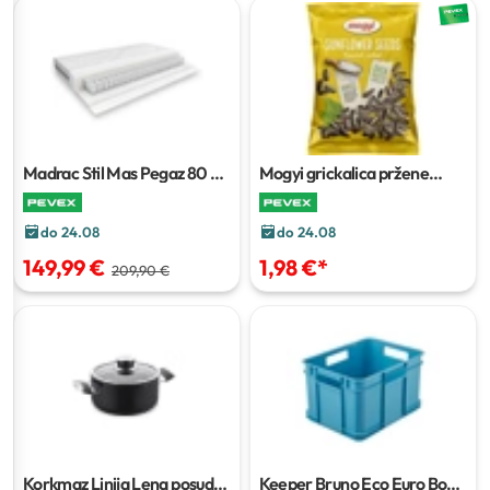
Madrac Stil Mas Pegaz
80 x
Mogyi grickalica pržene
200 cm
slane suncokretove
sjemenke
300 g
do 24.08
do 24.08
149,99 €
1,98 €
*
209,90 €
Korkmaz Linija Lena posuda
Keeper Bruno Eco Euro Box