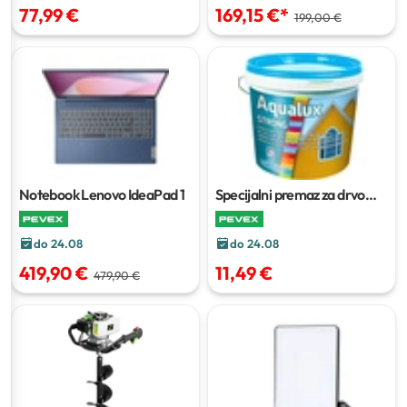
77,99 €
169,15 €
*
199,00 €
Notebook Lenovo IdeaPad 1
Specijalni premaz za drvo
Aqualux Strong
0,8 l
do 24.08
do 24.08
419,90 €
11,49 €
479,90 €