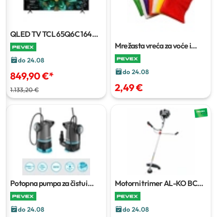
QLED TV TCL 65Q6C
164
cm
Mrežasta vreća za voće i
povrće
10 kom.
do 24.08
do 24.08
849,90 €
*
2,49 €
1.133,20 €
Potopna pumpa za čistu i
Motorni trimer AL-KO BC
prljavu vodu Gardena
500 B
20000 Basic
do 24.08
do 24.08