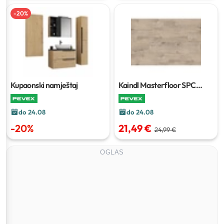
-
20
%
Kupaonski namještaj
Kaindl Masterfloor SPC
podni vinil S323 AS
3,02 m²
do 24.08
do 24.08
-
20
%
21,49 €
24,99 €
OGLAS